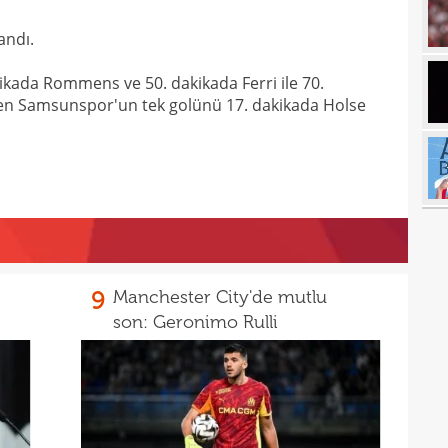
18
andı.
17
ikada Rommens ve 50. dakikada Ferri ile 70.
17
en Samsunspor'un tek golünü 17. dakikada Holse
17
100 
17
17
Ball
17
Emre
17
İki 
9
Manchester City'de mutlu
17
son: Geronimo Rulli
17
etti
17
spor
16
Köyb
16
Ivan