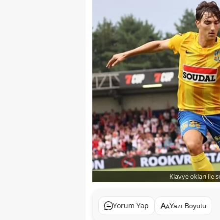
Klavye okları ile 
Yorum Yap
Yazı Boyutu