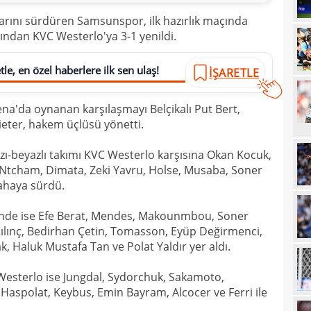
20
Şamp
arını sürdüren Samsunspor, ilk hazırlık maçında
rından KVC Westerlo'ya 3-1 yenildi.
20
20
Ilıc
le, en özel haberlere ilk sen ulaş!
İŞARETLE
20
na'da oynanan karşılaşmayı Belçikalı Put Bert,
19
ieter, hakem üçlüsü yönetti.
19
Inte
zı-beyazlı takımı KVC Westerlo karşısına Okan Kocuk,
19
kattı
, Ntcham, Dimata, Zeki Yavru, Holse, Musaba, Soner
19
sahaya sürdü.
Süe
19
tekli
sinde ise Efe Berat, Mendes, Makounmbou, Soner
lınç, Bedirhan Çetin, Tomasson, Eyüp Değirmenci,
19
, Haluk Mustafa Tan ve Polat Yaldır yer aldı.
18
Unit
 Westerlo ise Jungdal, Sydorchuk, Sakamoto,
18
oyun
spolat, Keybus, Emin Bayram, Alcocer ve Ferri ile
18
İsve