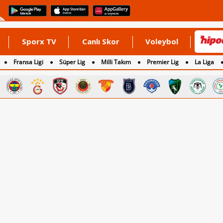
Sporx TV
Canlı Skor
Voleybol
Fransa Ligi
Süper Lig
Milli Takım
Premier Lig
La Liga