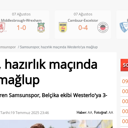
07 Ağustos
07 Ağustos
Middlesbrough-Wrexham
Cambuur-Excelsior
1-0
0-4
msunspor
Samsunspor, hazırlık maçında Westerlo'ya mağlup
hazırlık maçında
S
 mağlup
09
00
Endr
ren Samsunspor, Belçika ekibi Westerlo'ya 3-
00
Coşk
00
"Fib
Tarihi:
19 Temmuz 2025 23:46
Haber:
AA,
Fotoğraf:
AA
00
Arau