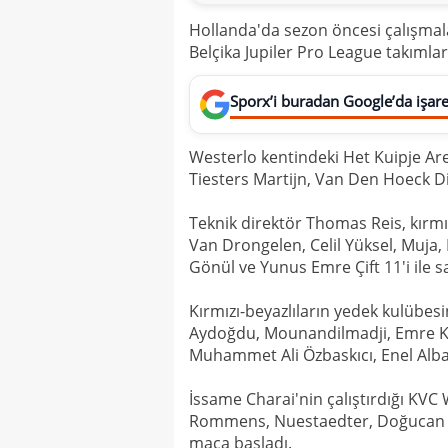
Hollanda'da sezon öncesi çalışmal
Belçika Jupiler Pro League takımla
Sporx’i buradan Google’da işaret
Westerlo kentindeki Het Kuipje Are
Tiesters Martijn, Van Den Hoeck D
Teknik direktör Thomas Reis, kırmı
Van Drongelen, Celil Yüksel, Muja
Gönül ve Yunus Emre Çift 11'i ile 
Kırmızı-beyazlıların yedek kulübe
Aydoğdu, Mounandilmadji, Emre Kı
Muhammet Ali Özbaskıcı, Enel Albak
İssame Charai'nin çalıştırdığı KVC
Rommens, Nuestaedter, Doğucan Ha
maça başladı.