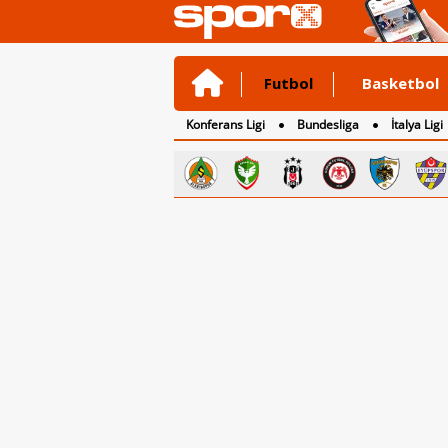
Futbol
Basketbol
Konferans Ligi
Bundesliga
İtalya Ligi
2. Lig
3. Lig