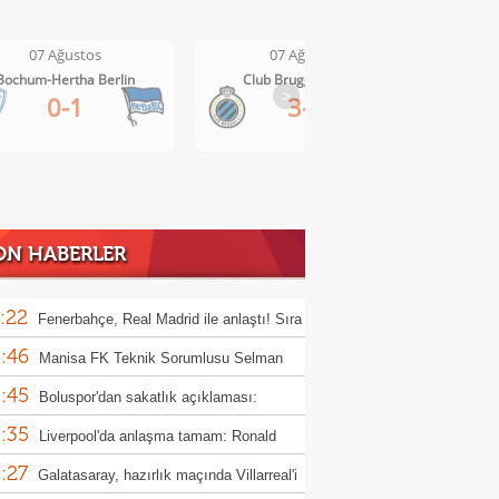
07 Ağustos
07 Ağustos
Bochum-Hertha Berlin
Club Brugge-Kortrijk
>
0-1
3-0
ON HABERLER
:22
Fenerbahçe, Real Madrid ile anlaştı! Sıra
:46
ick'te!
Manisa FK Teknik Sorumlusu Selman
:45
un'dan galibiyet yorumu
Boluspor'dan sakatlık açıklaması:
:35
ula kemiği kırıldı"
Liverpool'da anlaşma tamam: Ronald
:27
jo
Galatasaray, hazırlık maçında Villarreal'i