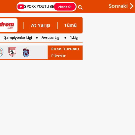
SPORX YOUTUBE
Abone Ol
At Yarışı
Tümü
Şampiyonlar Ligi
Avrupa Ligi
1.Lig
Puan Durumu
Fikstür