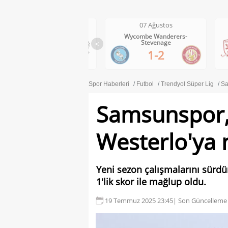
07 Ağustos
07 Ağustos
Wolves-Port Vale
Wycombe Wanderers-
Stevenage
<
3-0
1-2
Spor Haberleri
Futbol
Trendyol Süper Lig
Sa
Samsunspor, 
Westerlo'ya
Yeni sezon çalışmalarını sürdü
1'lik skor ile mağlup oldu.
19 Temmuz 2025 23:45
| Son Güncelleme 