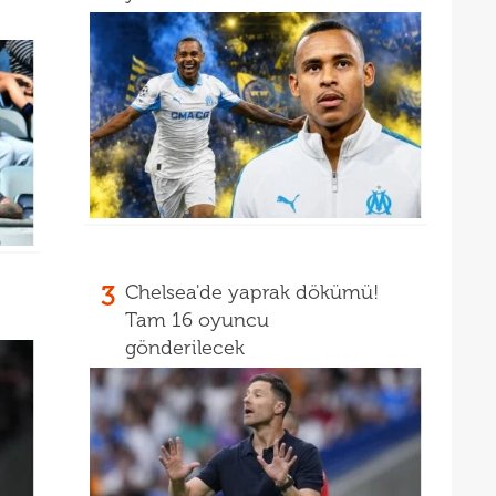
16
Şamp
16
müjd
16
Tayl
15
pist
kadr
3
Chelsea'de yaprak dökümü!
Tam 16 oyuncu
gönderilecek