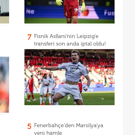
16
Dahl
16
kon
16
deği
7
Fisnik Asllani'nin Leipzig'e
16
maaş
transferi son anda iptal oldu!
16
16
yala
16
Rak
16
için 
16
Çeky
16
Erok
16
şamp
5
Fenerbahçe'den Marsilya'ya
16
12. 
yeni hamle