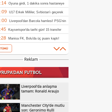
:14
uk edecek
Oyuna girdi, 1 dakika sonra hastaneye
:09
rıldı
U17 Erkek Milliler, Sırbistan'ı geçerek
:00
le yükseldi!
Liverpool'dan Barcola hamlesi! PSG'nin
:45
bi dudak uçuklattı
Kayserispor'da tarihi gün! 15 transfer
:28
en!
Manisa FK, Bolu'da üç puanı kaptı!
:05
Çorum FK, Jesus Ramirez'i kadrosuna
:52
!
Fisnik Asllani'nin Leipzig'e transferi son
Reklam
:52
 iptal oldu!
Erzurumspor, Ebosele ile anlaştı!
VRUPA'DAN FUTBOL
:31
Metehan Altunbaş, Kocaelispor'da
:49
Fenerbahçe'ye müjdeli haber: Romelu
Liverpool'da anlaşma
:29
aku
tamam: Ronald Araujo
Filenin Sultanları, Fransa'yı yine devirdi!
:13
Manchester City'de mutlu son: Geronimo
Manchester City'de mutlu
:09
Kıvanç Taşyaran ve Buğra Ünal, Avrupa
son: Geronimo Rulli