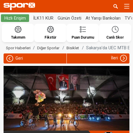
İLK11 KUR
Günün Özeti
At Yarışı Bankoları
TV'
Hızlı Erişim
Takımım
Fikstür
Puan Durumu
Canlı Skor
Sakarya'da UEC MTB El
Spor Haberleri
Diğer Sporlar
Bisiklet
İleri
Geri