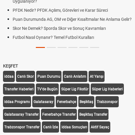
Uygulanıyor?
örevleri ve Karar Süreci
DGS Sonuçları Ne Zaman Açık
Tarihini Duyurdu
Diğer Kısaltmalar Ne Anlama Gelir?
Mazota İndirim Var mı? Motori
r ve Sonuç Kavramları
Hradec Kralove Beşiktaş maçı şif
Futbol Kuralları
Hradec Kralove Beşiktaş CANLI
BJK)
KEŞFET
iddaa
Canlı Skor
Puan Durumu
Canlı Anlatım
At Yarışı
Transfer Haberleri
TV'de Bugün
Süper Lig Fikstür
Süper Lig Haberleri
iddaa Programı
Galatasaray
Fenerbahçe
Beşiktaş
Trabzonspor
Galatasaray Transfer
Fenerbahçe Transfer
Beşiktaş Transfer