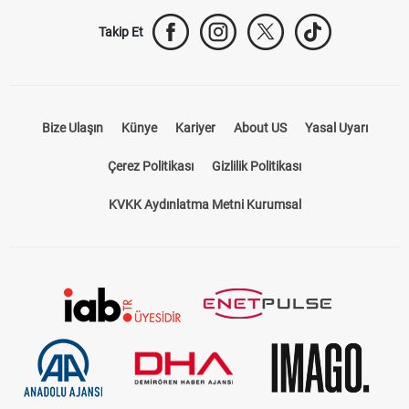
Trabzonspor Transfer
Canlı İzle
iddaa Sonuçları
Aktif Sayaç
Takip Et
Bize Ulaşın
Künye
Kariyer
About US
Yasal Uyarı
Çerez Politikası
Gizlilik Politikası
KVKK Aydınlatma Metni Kurumsal