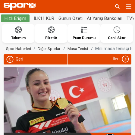
İLK11 KUR
Günün Özeti
At Yarışı Bankoları
TV'
Hızlı Erişim
Takımım
Fikstür
Puan Durumu
Canlı Skor
Milli masa tenisçi Ec
Spor Haberleri
Diğer Sporlar
Masa Tenisi
İleri
Geri