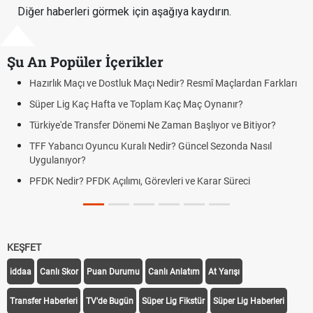
Diğer haberleri görmek için aşağıya kaydırın.
Şu An Popüler İçerikler
mî Maçlardan Farkları
Puan Durumunda AG, OM ve Diğer Kısaltmal
 Oynanır?
Skor Ne Demek? Sporda Skor ve Sonuç Kavr
lıyor ve Bitiyor?
Futbol Nasıl Oynanır? Temel Futbol Kuralları
l Sezonda Nasıl
Deplasman Golü Kuralı Nedir? Hangi Organ
Uygulanıyor?
arar Süreci
DGS Sonuçları Ne Zaman Açıklanacak 202
Tarihini Duyurdu
KEŞFET
iddaa
Canlı Skor
Puan Durumu
Canlı Anlatım
At Yarışı