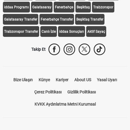
Transfer Haberleri
TV'de Bugün
Süper Lig Fikstür
Süper Lig Haberleri
iddaa Programı
Galatasaray
Fenerbahçe
Beşiktaş
Trabzonspor
Galatasaray Transfer
Fenerbahçe Transfer
Beşiktaş Transfer
Trabzonspor Transfer
Canlı İzle
iddaa Sonuçları
Aktif Sayaç
Takip Et
Bize Ulaşın
Künye
Kariyer
About US
Yasal Uyarı
Çerez Politikası
Gizlilik Politikası
KVKK Aydınlatma Metni Kurumsal