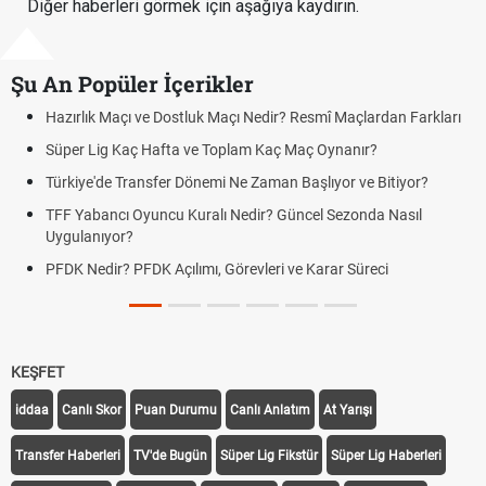
Diğer haberleri görmek için aşağıya kaydırın.
Şu An Popüler İçerikler
mî Maçlardan Farkları
Puan Durumunda AG, OM ve Diğer Kısaltmal
 Oynanır?
Skor Ne Demek? Sporda Skor ve Sonuç Kavr
lıyor ve Bitiyor?
Futbol Nasıl Oynanır? Temel Futbol Kuralları
l Sezonda Nasıl
Deplasman Golü Kuralı Nedir? Hangi Organ
Uygulanıyor?
arar Süreci
DGS Sonuçları Ne Zaman Açıklanacak 202
Tarihini Duyurdu
KEŞFET
iddaa
Canlı Skor
Puan Durumu
Canlı Anlatım
At Yarışı
Transfer Haberleri
TV'de Bugün
Süper Lig Fikstür
Süper Lig Haberleri