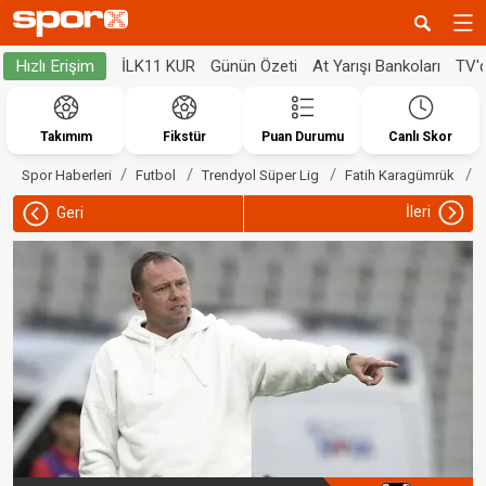
İLK11 KUR
Günün Özeti
At Yarışı Bankoları
TV'
Hızlı Erişim
Takımım
Fikstür
Puan Durumu
Canlı Skor
Spor Haberleri
Futbol
Trendyol Süper Lig
Fatih Karagümrük
İleri
Geri