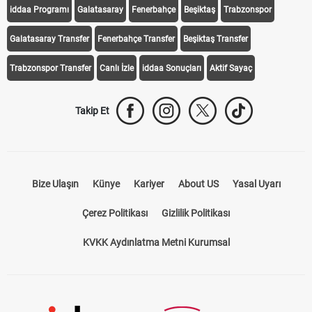
iddaa Programı
Galatasaray
Fenerbahçe
Beşiktaş
Trabzonspor
Galatasaray Transfer
Fenerbahçe Transfer
Beşiktaş Transfer
Trabzonspor Transfer
Canlı İzle
iddaa Sonuçları
Aktif Sayaç
Takip Et
Bize Ulaşın
Künye
Kariyer
About US
Yasal Uyarı
Çerez Politikası
Gizlilik Politikası
KVKK Aydınlatma Metni Kurumsal