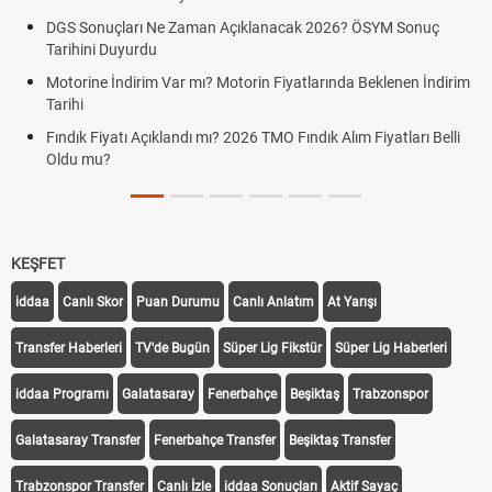
 Sonuçları Ne Zaman Açıklanacak 2026? ÖSYM Sonuç
Fenerba
hini Duyurdu
Fenerb
rine İndirim Var mı? Motorin Fiyatlarında Beklenen İndirim
Graz li
hi
Fenerba
ık Fiyatı Açıklandı mı? 2026 TMO Fındık Alım Fiyatları Belli
u mu?
KEŞFET
iddaa
Canlı Skor
Puan Durumu
Canlı Anlatım
At Yarışı
Transfer Haberleri
TV'de Bugün
Süper Lig Fikstür
Süper Lig Haberleri
iddaa Programı
Galatasaray
Fenerbahçe
Beşiktaş
Trabzonspor
Galatasaray Transfer
Fenerbahçe Transfer
Beşiktaş Transfer
Trabzonspor Transfer
Canlı İzle
iddaa Sonuçları
Aktif Sayaç