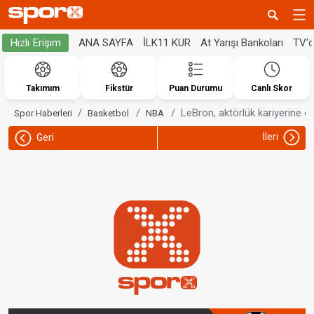
ANA SAYFA
İLK11 KUR
At Yarışı Bankoları
TV'
Hızlı Erişim
Takımım
Fikstür
Puan Durumu
Canlı Skor
LeBron, aktörlük kariyerine od
Spor Haberleri
Basketbol
NBA
İleri
Geri