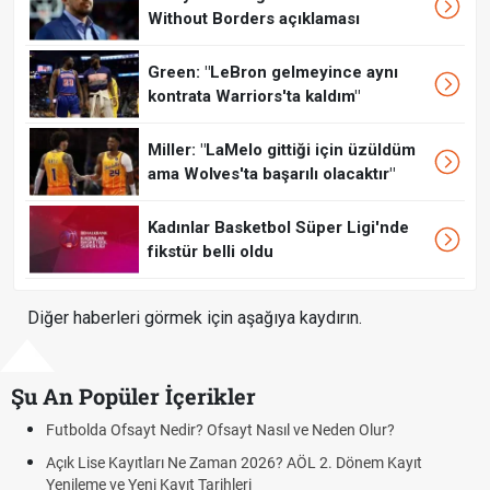
Without Borders açıklaması
Green: "LeBron gelmeyince aynı
kontrata Warriors'ta kaldım"
Miller: "LaMelo gittiği için üzüldüm
ama Wolves'ta başarılı olacaktır"
Kadınlar Basketbol Süper Ligi'nde
fikstür belli oldu
Diğer haberleri görmek için aşağıya kaydırın.
Şu An Popüler İçerikler
olda Ofsayt Nedir? Ofsayt Nasıl ve Neden Olur?
Sigaray
 Lise Kayıtları Ne Zaman 2026? AÖL 2. Dönem Kayıt
FENERB
leme ve Yeni Kayıt Tarihleri
GRAZ)