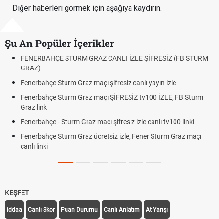
Diğer haberleri görmek için aşağıya kaydırın.
Şu An Popüler İçerikler
ENERBAHÇE STURM GRAZ CANLI İZLE ŞİFRESİZ (FB STURM
Fındı
RAZ)
Oldu
nerbahçe Sturm Graz maçı şifresiz canlı yayın izle
Altın
Bekle
enerbahçe Sturm Graz maçı ŞİFRESİZ tv100 İZLE, FB Sturm
az link
12. Y
Dakik
nerbahçe - Sturm Graz maçı şifresiz izle canlı tv100 linki
Fene
nerbahçe Sturm Graz ücretsiz izle, Fener Sturm Graz maçı
Röva
nlı linki
Trab
Off T
KEŞFET