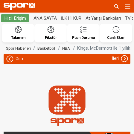
ANA SAYFA
İLK11 KUR
At Yarışı Bankoları
TV'
Hızlı Erişim
Takımım
Fikstür
Puan Durumu
Canlı Skor
Kings, McDermott ile 1 yıllık 
Spor Haberleri
Basketbol
NBA
İleri
Geri