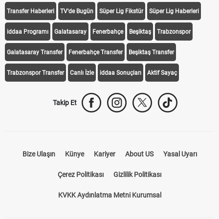
iddaa
Canlı Skor
Puan Durumu
Canlı Anlatım
At Yarışı
Transfer Haberleri
TV'de Bugün
Süper Lig Fikstür
Süper Lig Haberleri
iddaa Programı
Galatasaray
Fenerbahçe
Beşiktaş
Trabzonspor
Galatasaray Transfer
Fenerbahçe Transfer
Beşiktaş Transfer
Trabzonspor Transfer
Canlı İzle
iddaa Sonuçları
Aktif Sayaç
Takip Et
Bize Ulaşın
Künye
Kariyer
About US
Yasal Uyarı
Çerez Politikası
Gizlilik Politikası
KVKK Aydınlatma Metni Kurumsal