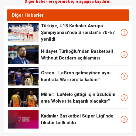
Diğer haberleri görmek için aşağıya kaydırın.
Diğer Haberler
Türkiye, U18 Kadınlar Avrupa
Şampiyonası'nda Sırbistan'a 70-67
yenildi
Hidayet Türkoğlu'ndan Basketball
Without Borders açıklaması
Green: "LeBron gelmeyince aynı
kontrata Warriors'ta kaldım"
Miller: "LaMelo gittiği için üzüldüm
ama Wolves'ta başarılı olacaktır"
Kadınlar Basketbol Süper Ligi'nde
fikstür belli oldu