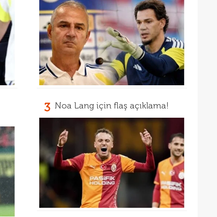
13
12
3
Noa Lang için flaş açıklama!