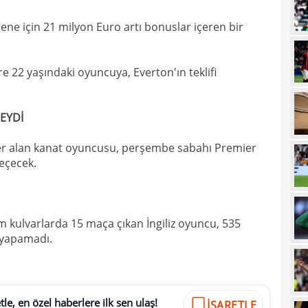
21
sevi
ene için 21 milyon Euro artı bonuslar içeren bir
21
maçt
21
 22 yaşındaki oyuncuya, Everton'ın teklifi
21
EYDİ
21
20
tara
er alan kanat oyuncusu, perşembe sabahı Premier
geçecek.
19
soru
19
net 
19
Ligi
m kulvarlarda 15 maça çıkan İngiliz oyuncu, 535
ı yapamadı.
19
"Paz
18
prov
18
duy
le, en özel haberlere ilk sen ulaş!
İŞARETLE