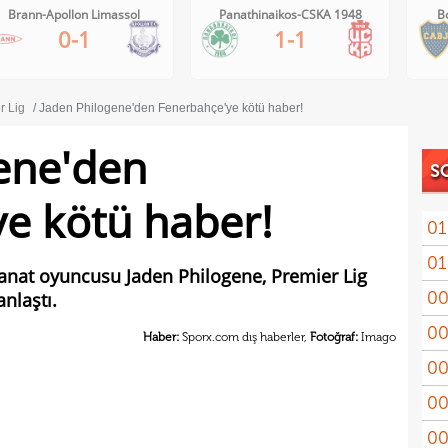
Brann-Apollon Limassol
Panathinaikos-CSKA 1948
B
0-1
1-1
r Lig
Jaden Philogene'den Fenerbahçe'ye kötü haber!
ene'den
S
e kötü haber!
01
01
11'le
kanat oyuncusu Jaden Philogene, Premier Lig
00
nlaştı.
iddi
00
Şamp
Haber:
Sporx.com dış haberler,
Fotoğraf:
Imago
00
Vict
00
mağl
00