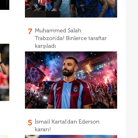
14
14
açık
14
Warr
7
Muhammed Salah
14
Wolv
Trabzon'da! Binlerce taraftar
karşıladı
14
açık
13
13
13
karş
13
13
baş
13
çağr
5
İsmail Kartal'dan Ederson
13
kararı!
13