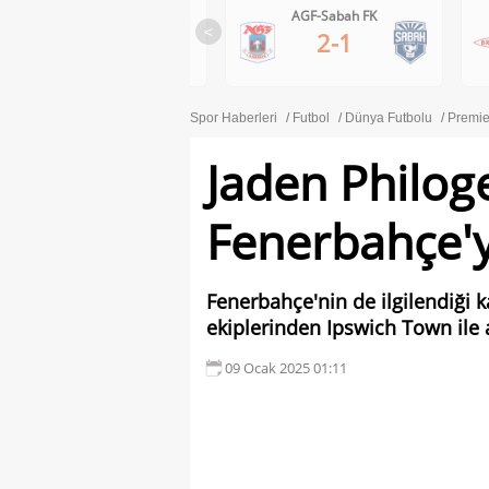
Ferencvaros-Gornik Zabrze
AGF-Sabah FK
<
1-0
2-1
Spor Haberleri
Futbol
Dünya Futbolu
Premie
Jaden Philog
Fenerbahçe'y
Fenerbahçe'nin de ilgilendiği 
ekiplerinden Ipswich Town ile a
09 Ocak 2025 01:11