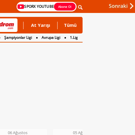
SPORX YOUTUBE
Abone Ol
At Yarışı
Tümü
Şampiyonlar Ligi
Avrupa Ligi
1.Lig
06 Ağustos
05 Ağustos