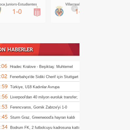
oca Juniors-Estudiantes
Villarreal-Levante
>
1-0
1-0
ON HABERLER
:06
Hradec Kralove - Beşiktaş: Muhtemel
:02
r
Fenerbahçe'de Sidiki Cherif için Stuttgart
:59
ası!
Türkiye, U18 Kadınlar Avrupa
:56
iyonası'nda Sırbistan'a 70-67 yenildi
Liverpool'dan 40 milyon euroluk transfer;
:53
or Munoz
Ferencvaros, Gornik Zabrze'yi 1-0
:45
up etti
Sturm Graz, Greenwood'a hayran kaldı
:34
Bodrum FK, 2 futbolcuyu kadrosuna kattı