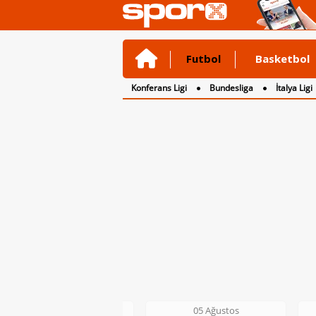
Futbol
Basketbol
Konferans Ligi
Bundesliga
İtalya Ligi
2. Lig
3. Lig
05 Ağustos
05 Ağustos