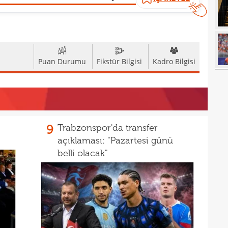
17
açık
17
durd
16
16
Puan Durumu
Fikstür Bilgisi
Kadro Bilgisi
16
16
16
16
9
Trabzonspor'da transfer
Bord
açıklaması: "Pazartesi günü
16
belli olacak"
15
açık
15
aldı!
15
14
ayrı