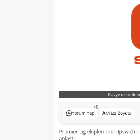
Klavye okları ile 
(1)
Yorum Yap
Yazı Boyutu
Premier Lig ekiplerinden Ipswich T
anlaştı.