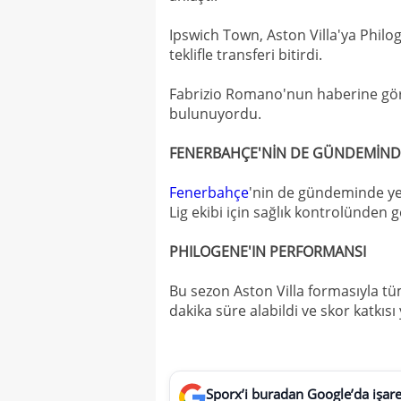
Ipswich Town, Aston Villa'ya Philog
teklifle transferi bitirdi.
Fabrizio Romano'nun haberine göre
bulunuyordu.
FENERBAHÇE'NİN DE GÜNDEMİND
Fenerbahçe
'nin de gündeminde y
Lig ekibi için sağlık kontrolünden 
PHILOGENE'IN PERFORMANSI
Bu sezon Aston Villa formasıyla tü
dakika süre alabildi ve skor katkıs
Sporx’i buradan Google’da işaret