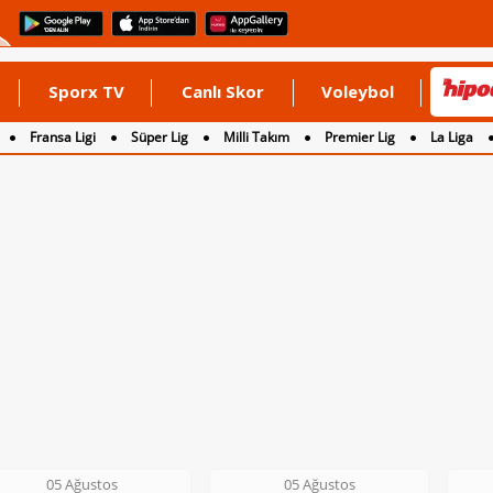
Sporx TV
Canlı Skor
Voleybol
Fransa Ligi
Süper Lig
Milli Takım
Premier Lig
La Liga
05 Ağustos
05 Ağustos