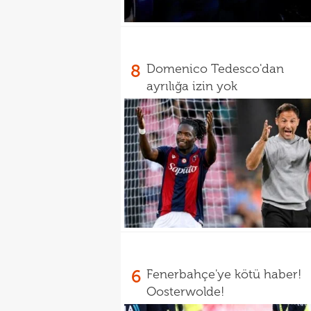
8
Domenico Tedesco'dan
ayrılığa izin yok
6
Fenerbahçe'ye kötü haber!
Oosterwolde!