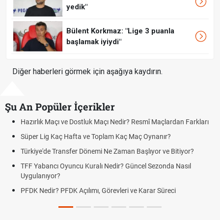
yedik"
Bülent Korkmaz: "Lige 3 puanla
başlamak iyiydi"
Diğer haberleri görmek için aşağıya kaydırın.
Şu An Popüler İçerikler
rlık Maçı ve Dostluk Maçı Nedir? Resmî Maçlardan Farkları
Puan D
er Lig Kaç Hafta ve Toplam Kaç Maç Oynanır?
Skor N
iye'de Transfer Dönemi Ne Zaman Başlıyor ve Bitiyor?
Futbol 
Yabancı Oyuncu Kuralı Nedir? Güncel Sezonda Nasıl
Deplas
ulanıyor?
Uygula
 Nedir? PFDK Açılımı, Görevleri ve Karar Süreci
DGS So
Tarihin