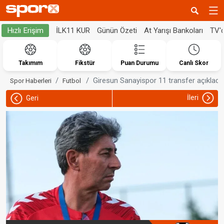
İLK11 KUR
Günün Özeti
At Yarışı Bankoları
TV'
Hızlı Erişim
Takımım
Fikstür
Puan Durumu
Canlı Skor
Giresun Sanayispor 11 transfer açıkladı!
Spor Haberleri
Futbol
İleri
Geri