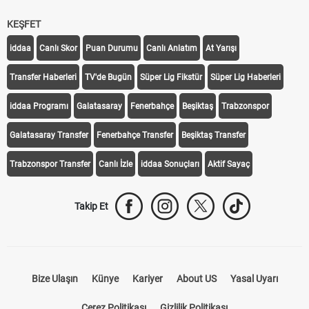
KEŞFET
iddaa
Canlı Skor
Puan Durumu
Canlı Anlatım
At Yarışı
Transfer Haberleri
TV'de Bugün
Süper Lig Fikstür
Süper Lig Haberleri
iddaa Programı
Galatasaray
Fenerbahçe
Beşiktaş
Trabzonspor
Galatasaray Transfer
Fenerbahçe Transfer
Beşiktaş Transfer
Trabzonspor Transfer
Canlı İzle
iddaa Sonuçları
Aktif Sayaç
Takip Et
Bize Ulaşın
Künye
Kariyer
About US
Yasal Uyarı