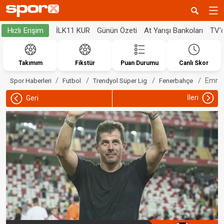
İLK11 KUR
Günün Özeti
At Yarışı Bankoları
TV'
Hızlı Erişim
Takımım
Fikstür
Puan Durumu
Canlı Skor
Emre 
Spor Haberleri
Futbol
Trendyol Süper Lig
Fenerbahçe
İleri
Geri