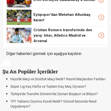
Eyüpspor'dan Metehan Altunbaş
kararı!
Cristian Romero transferinde dev
yarış: Inter, Atletico Madrid ve
Arsenal
Diğer haberleri görmek için aşağıya kaydırın.
Şu An Popüler İçerikler
 Maçlardan Farkları
Puan Durumunda AG, OM ve Diğer Kısaltmalar 
nanır?
Skor Ne Demek? Sporda Skor ve Sonuç Kavraml
or ve Bitiyor?
Futbol Nasıl Oynanır? Temel Futbol Kuralları
ezonda Nasıl
Deplasman Golü Kuralı Nedir? Hangi Organiza
Uygulanıyor?