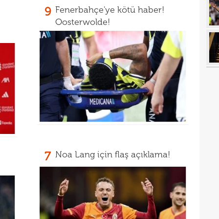
12
9
Fenerbahçe'ye kötü haber!
11
Oosterwolde!
11
spon
11
11
Turn
10
Fof
10
10
10
mena
7
Noa Lang için flaş açıklama!
09
aldı
09
sözl
09
düş
08
düny