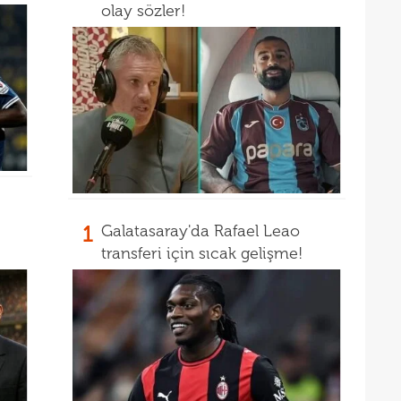
olay sözler!
00
seçi
00
Şamp
dön
1
Galatasaray'da Rafael Leao
transferi için sıcak gelişme!