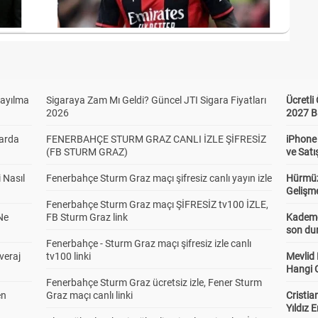
Sayılma
Sigaraya Zam Mı Geldi? Güncel JTI Sigara Fiyatları
Ücretl
2026
2027 B
larda
FENERBAHÇE STURM GRAZ CANLI İZLE ŞİFRESİZ
iPhone
(FB STURM GRAZ)
ve Satı
 Nasıl
Fenerbahçe Sturm Graz maçı şifresiz canlı yayın izle
Hürmüz
Gelişm
Fenerbahçe Sturm Graz maçı ŞİFRESİZ tv100 İZLE,
Ne
FB Sturm Graz link
Kademel
son dur
Fenerbahçe - Sturm Graz maçı şifresiz izle canlı
veraj
tv100 linki
Mevlid
Hangi 
Fenerbahçe Sturm Graz ücretsiz izle, Fener Sturm
en
Graz maçı canlı linki
Cristia
Yıldız 