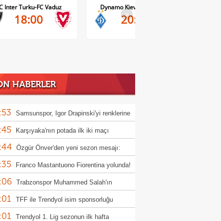
Dynamo Kiev-Qarabag FK
FC Twente-Dunajska Streda
>
20:00
21:00
ON HABERLER
:53
Samsunspor, Igor Drapinski'yi renklerine
:45
Karşıyaka'nın potada ilk iki maçı
:44
rcisiz
Özgür Önver'den yeni sezon mesajı:
:35
atasaray ruhunu oluşturacağız"
Franco Mastantuono Fiorentina yolunda!
:06
Trabzonspor Muhammed Salah'ın
:01
yetini açıkladı!
TFF ile Trendyol isim sponsorluğu
:01
eşmesini uzattı
Trendyol 1. Lig sezonun ilk hafta