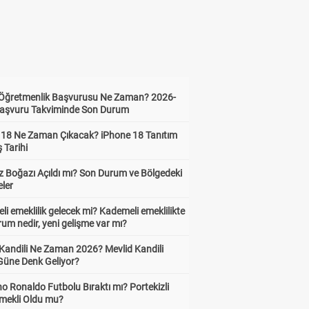
i Öğretmenlik Başvurusu Ne Zaman? 2026-
aşvuru Takviminde Son Durum
 18 Ne Zaman Çıkacak? iPhone 18 Tanıtım
ş Tarihi
 Boğazı Açıldı mı? Son Durum ve Bölgedeki
eler
i emeklilik gelecek mi? Kademeli emeklilikte
um nedir, yeni gelişme var mı?
 Kandili Ne Zaman 2026? Mevlid Kandili
Güne Denk Geliyor?
no Ronaldo Futbolu Bıraktı mı? Portekizli
Emekli Oldu mu?