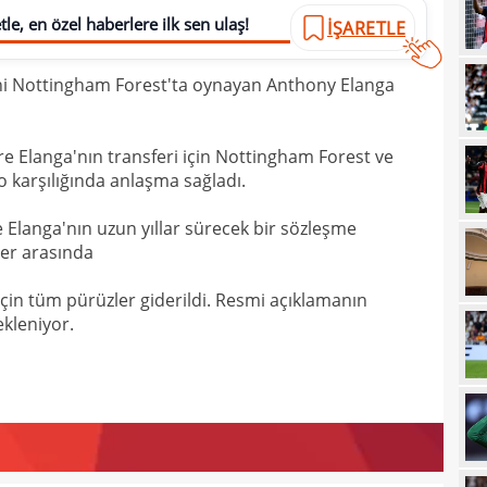
le, en özel haberlere ilk sen ulaş!
İŞARETLE
13
kötü
13
spon
ini Nottingham Forest'ta oynayan Anthony Elanga
13
13
olabi
 Elanga'nın transferi için Nottingham Forest ve
 karşılığında anlaşma sağladı.
13
13
Elanga'nın uzun yıllar sürecek bir sözleşme
duru
ler arasında
13
hiç 
çin tüm pürüzler giderildi. Resmi açıklamanın
12
dola
kleniyor.
12
çıktı
12
fikst
12
tran
12
vurg