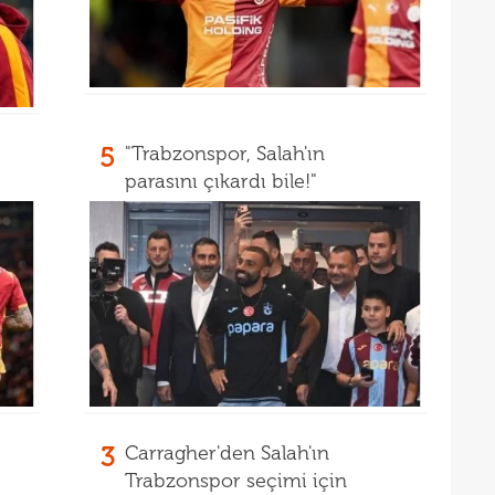
08
tran
08
değe
08
08
değe
5
"Trabzonspor, Salah'ın
01
bile!
parasını çıkardı bile!"
01
11'le
00
iddi
00
Şamp
00
Vict
00
mağl
00
00
3
Carragher'den Salah'ın
00
Trabzonspor seçimi için
Cafe