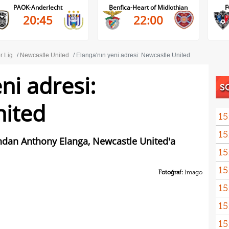
Benfica-Heart of Midlothian
FC Inter Turku-FC Vaduz
22:00
18:00
r Lig
Newcastle United
Elanga'nın yeni adresi: Newcastle United
ni adresi:
S
nited
15
15
kattı
ndan Anthony Elanga, Newcastle United'a
15
seyi
15
"Gal
Fotoğraf:
Imago
15
15
mali
15
sözl