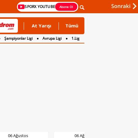
SPORX YOUTUBE
Abone Ol
At Yarışı
Tümü
Şampiyonlar Ligi
Avrupa Ligi
1.Lig
06 Ağustos
06 Ağustos