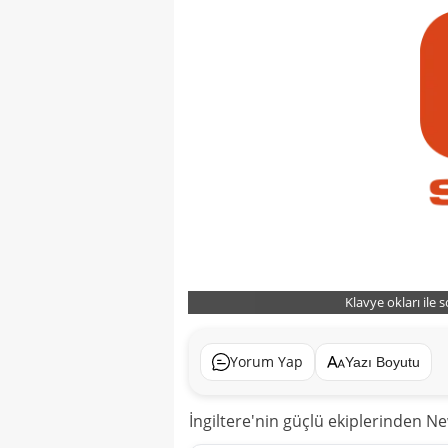
Klavye okları ile 
Yorum Yap
Yazı Boyutu
İngiltere'nin güçlü ekiplerinden N