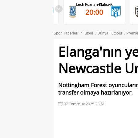
Lech Poznan-Klaksvik
PAOK-Anderlecht
<
20:00
20:45
Spor Haberleri
Futbol
Dünya Futbolu
Premie
Elanga'nın ye
Newcastle U
Nottingham Forest oyuncuları
transfer olmaya hazırlanıyor.
07 Temmuz 2025 23:51