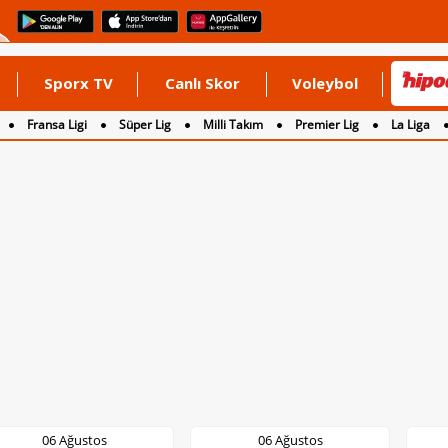
Sporx TV
Canlı Skor
Voleybol
Fransa Ligi
Süper Lig
Milli Takım
Premier Lig
La Liga
06 Ağustos
06 Ağustos