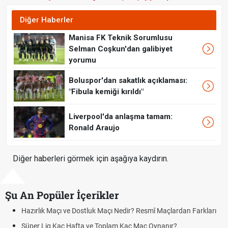
Diğer Haberler
Manisa FK Teknik Sorumlusu
Selman Coşkun'dan galibiyet
yorumu
Boluspor'dan sakatlık açıklaması:
"Fibula kemiği kırıldı"
Liverpool'da anlaşma tamam:
Ronald Araujo
Diğer haberleri görmek için aşağıya kaydırın.
Şu An Popüler İçerikler
ık Maçı ve Dostluk Maçı Nedir? Resmî Maçlardan Farkları
Puan Duru
Lig Kaç Hafta ve Toplam Kaç Maç Oynanır?
Skor Ne D