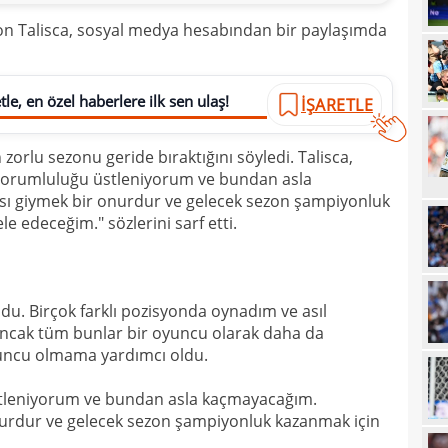
20
n Talisca, sosyal medya hesabından bir paylaşımda
20
Ilıc
20
le, en özel haberlere ilk sen ulaş!
İŞARETLE
19
n zorlu sezonu geride bıraktığını söyledi. Talisca,
19
Inte
 sorumluluğu üstleniyorum ve bundan asla
19
kattı
ı giymek bir onurdur ve gelecek sezon şampiyonluk
e edeceğim." sözlerini sarf etti.
19
Süe
19
tekli
19
ldu. Birçok farklı pozisyonda oynadım ve asıl
ncak tüm bunlar bir oyuncu olarak daha da
18
Unit
yuncu olmama yardımcı oldu.
18
oyun
stleniyorum ve bundan asla kaçmayacağım.
18
İsve
urdur ve gelecek sezon şampiyonluk kazanmak için
18