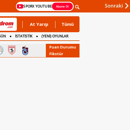
SPORX YOUTUBE
Abone Ol
At Yarışı
Tümü
GÜN
İSTATİSTİK
(YENİ) OYUNLAR
Puan Durumu
Fikstür