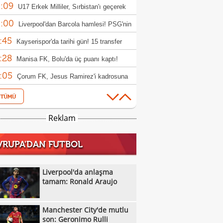
:09
rıldı
U17 Erkek Milliler, Sırbistan'ı geçerek
:00
le yükseldi!
Liverpool'dan Barcola hamlesi! PSG'nin
:45
bi dudak uçuklattı
Kayserispor'da tarihi gün! 15 transfer
:28
en!
Manisa FK, Bolu'da üç puanı kaptı!
:05
Çorum FK, Jesus Ramirez'i kadrosuna
:52
!
Fisnik Asllani'nin Leipzig'e transferi son
:52
 iptal oldu!
Erzurumspor, Ebosele ile anlaştı!
Reklam
:31
Metehan Altunbaş, Kocaelispor'da
VRUPA'DAN FUTBOL
:49
Fenerbahçe'ye müjdeli haber: Romelu
:29
aku
Filenin Sultanları, Fransa'yı yine devirdi!
Liverpool'da anlaşma
:13
tamam: Ronald Araujo
Manchester City'de mutlu son: Geronimo
:09
Kıvanç Taşyaran ve Buğra Ünal, Avrupa
Manchester City'de mutlu
:42
iyonası'nda finale yükseldi
Altay, Tuna Üzümcü ile topbaşı yaptı
son: Geronimo Rulli