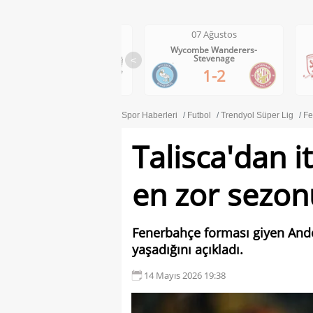
07 Ağustos
07 Ağustos
Wolves-Port Vale
Wycombe Wanderers-
Stevenage
<
3-0
1-2
Spor Haberleri
Futbol
Trendyol Süper Lig
Fe
Talisca'dan i
en zor sezon
Fenerbahçe forması giyen Ande
yaşadığını açıkladı.
14 Mayıs 2026 19:38