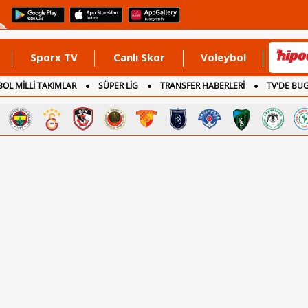
Sporx TV
Canlı Skor
Voleybol
OL MİLLİ TAKIMLAR
SÜPER LİG
TRANSFER HABERLERİ
TV'DE BU