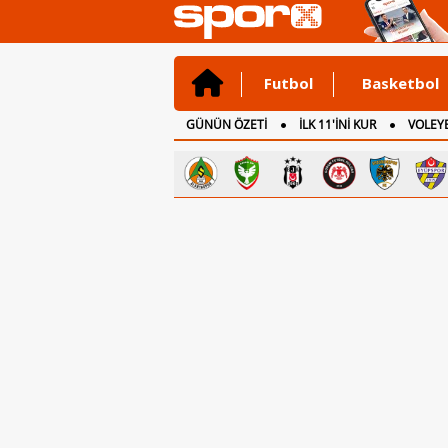
Futbol
Basketbol
GÜNÜN ÖZETİ
İLK 11'İNİ KUR
VOLEYB
CANLI ANLATIM
İNGİLTERE