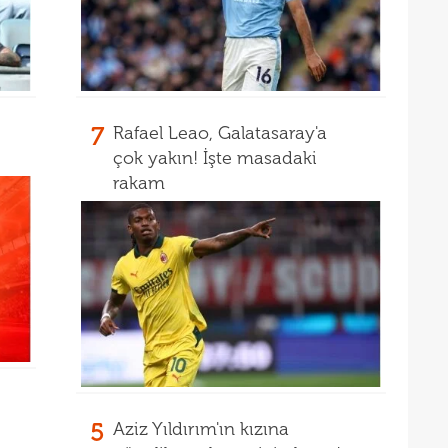
16
müjd
16
Tayl
15
pist
15
kadr
7
Rafael Leao, Galatasaray'a
çok yakın! İşte masadaki
rakam
5
Aziz Yıldırım'ın kızına