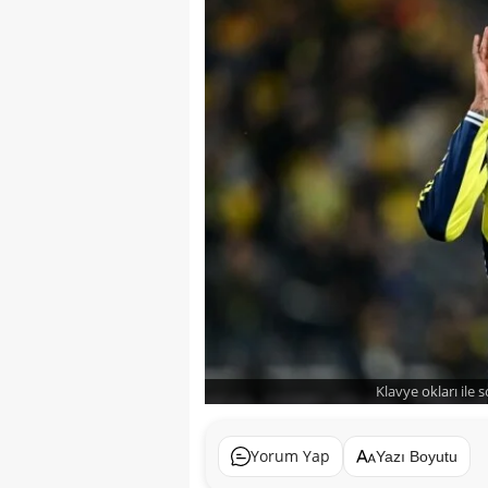
Klavye okları ile 
Yorum Yap
Yazı Boyutu