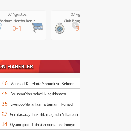
07 Ağustos
07 Ağustos
Bochum-Hertha Berlin
Club Brugge-Kortrijk
>
0-1
3-0
ON HABERLER
:46
Manisa FK Teknik Sorumlusu Selman
:45
un'dan galibiyet yorumu
Boluspor'dan sakatlık açıklaması:
:35
ula kemiği kırıldı"
Liverpool'da anlaşma tamam: Ronald
:27
jo
Galatasaray, hazırlık maçında Villarreal'i
:14
uk edecek
Oyuna girdi, 1 dakika sonra hastaneye