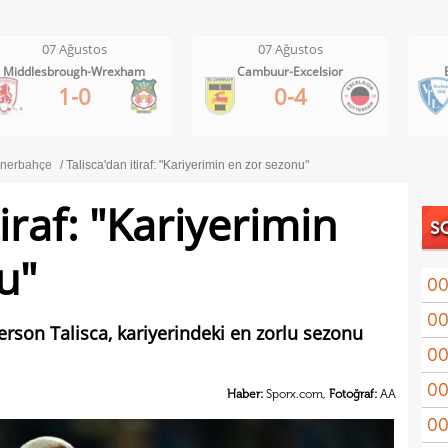
07 Ağustos
07 Ağustos
Middlesbrough-Wrexham
Cambuur-Excelsior
1-0
0-4
nerbahçe
Talisca'dan itiraf: "Kariyerimin en zor sezonu"
tiraf: "Kariyerimin
S
u"
00
00
Coşk
rson Talisca, kariyerindeki en zorlu sezonu
00
"Fib
00
Arau
Haber:
Sporx.com,
Fotoğraf:
AA
00
kon