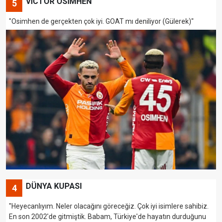
VICTOR OSIMHEN
5
"Osimhen de gerçekten çok iyi. GOAT mı deniliyor (Gülerek)"
DÜNYA KUPASI
4
"Heyecanlıyım. Neler olacağını göreceğiz. Çok iyi isimlere sahibiz.
En son 2002'de gitmiştik. Babam, Türkiye'de hayatın durduğunu