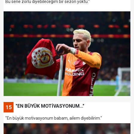
Bu sene zorlu diyebileceğim bir sezon yoktu."
"EN BÜYÜK MOTİVASYONUM..."
15
"En büyük motivasyonum babam, ailem diyebilirim."