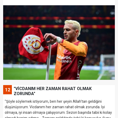
"VİCDANIM HER ZAMAN RAHAT OLMAK
12
ZORUNDA"
"Şöyle söylemek istiyorum, ben her şeyin Allah'tan geldiğini
düşünüyorum. Vicdanım her zaman rahat olmak zorunda. İyi
olmaya, iyi insan olmaya çalışıyorum. Sezon başında tabii ki kolay
olmadı benim adıma... Zamanı geldiğinde tabii ki konuşulur. Şunu