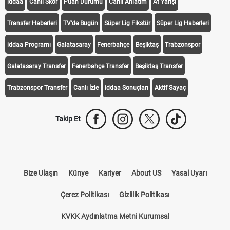
iddaa
Canlı Skor
Puan Durumu
Canlı Anlatım
At Yarışı
Transfer Haberleri
TV'de Bugün
Süper Lig Fikstür
Süper Lig Haberleri
iddaa Programı
Galatasaray
Fenerbahçe
Beşiktaş
Trabzonspor
Galatasaray Transfer
Fenerbahçe Transfer
Beşiktaş Transfer
Trabzonspor Transfer
Canlı İzle
iddaa Sonuçları
Aktif Sayaç
Takip Et
Bize Ulaşın
Künye
Kariyer
About US
Yasal Uyarı
Çerez Politikası
Gizlilik Politikası
KVKK Aydınlatma Metni Kurumsal