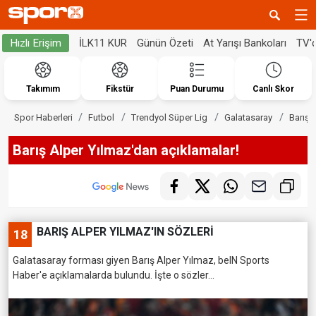
İLK11 KUR
Günün Özeti
At Yarışı Bankoları
TV'
Hızlı Erişim
Takımım
Fikstür
Puan Durumu
Canlı Skor
Spor Haberleri
Futbol
Trendyol Süper Lig
Galatasaray
Barış 
Barış Alper Yılmaz'dan açıklamalar!
BARIŞ ALPER YILMAZ'IN SÖZLERİ
18
Galatasaray forması giyen Barış Alper Yılmaz, beIN Sports
Haber'e açıklamalarda bulundu. İşte o sözler...