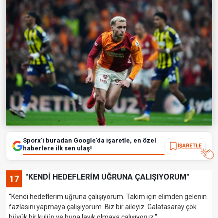
Sporx’i buradan Google’da işaretle, en özel
İŞARETLE
haberlere ilk sen ulaş!
"KENDİ HEDEFLERİM UĞRUNA ÇALIŞIYORUM"
17
"Kendi hedeflerim uğruna çalışıyorum. Takım için elimden gelenin
fazlasını yapmaya çalışıyorum. Biz bir aileyiz. Galatasaray çok
büyük bir kulüp ve buna layık olmaya çalışıyoruz."