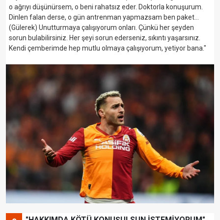
o ağrıyı düşünürsem, o beni rahatsız eder. Doktorla konuşurum.
Dinlen falan derse, o gün antrenman yapmazsam ben paket...
(Gülerek) Unutturmaya çalışıyorum onları. Çünkü her şeyden
sorun bulabilirsiniz. Her şeyi sorun ederseniz, sıkıntı yaşarsınız.
Kendi çemberimde hep mutlu olmaya çalışıyorum, yetiyor bana."
"HAKKIMDA KÖTÜ KONUŞULSUN İSTEMİYORUM"