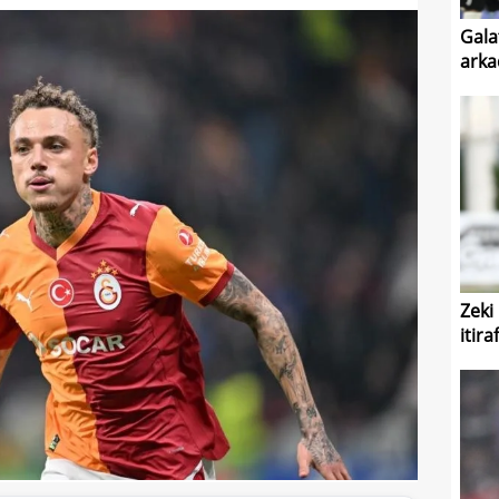
Gala
arkad
Zeki
itiraf