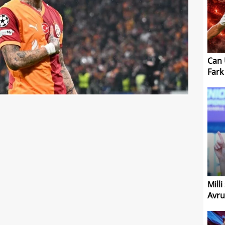
Can 
Fark
Mill
Avru