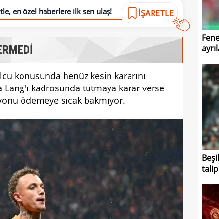
le, en özel haberlere ilk sen ulaş!
İŞARETLE
Fene
ayrıl
ERMEDİ
olcu konusunda henüz kesin kararını
oa Lang'ı kadrosunda tutmaya karar verse
iyonu ödemeye sıcak bakmıyor.
Beşi
talip