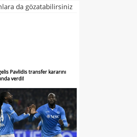
lara da gözatabilirsiniz
elis Pavlidis transfer kararını
nda verdi!