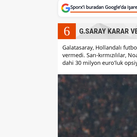
Sporx’i buradan Google’da işaret
6
G.SARAY KARAR V
Galatasaray, Hollandalı futb
vermedi. Sarı-kırmızılılar, N
dahi 30 milyon euro'luk ops