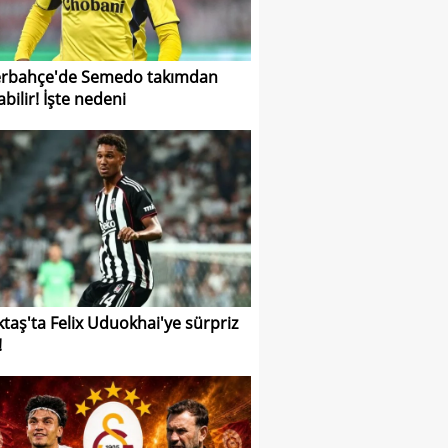
rbahçe'de Semedo takımdan
abilir! İşte nedeni
ktaş'ta Felix Uduokhai'ye sürpriz
!