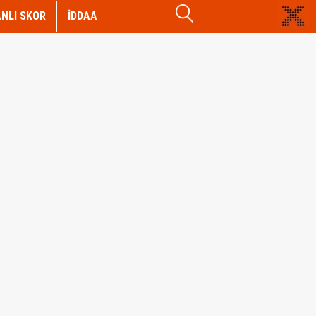
NLI SKOR
İDDAA