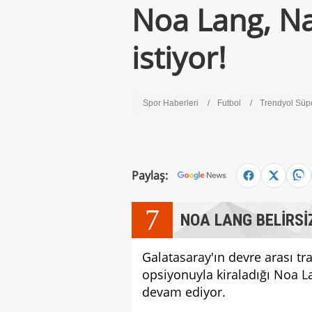
Noa Lang, Na
istiyor!
Spor Haberleri
Futbol
Trendyol Süp
Paylaş:
7
NOA LANG BELİRSİZ
Galatasaray'ın devre arası t
opsiyonuyla kiraladığı Noa La
devam ediyor.