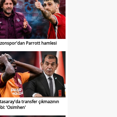
zonspor'dan Parrott hamlesi
tasaray'da transfer çıkmazının
bi: 'Osimhen'