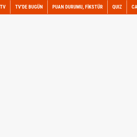
TV
TV'DE BUGÜN
PUAN DURUMU, FİKSTÜR
QUIZ
CA