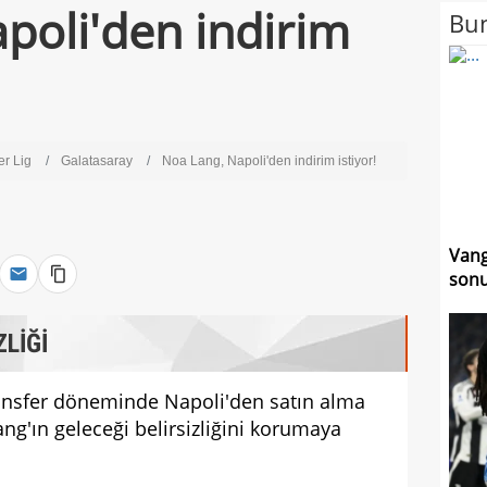
poli'den indirim
Bun
er Lig
Galatasaray
Noa Lang, Napoli'den indirim istiyor!
Vang
sonu
LİĞİ
ransfer döneminde Napoli'den satın alma
ng'ın geleceği belirsizliğini korumaya