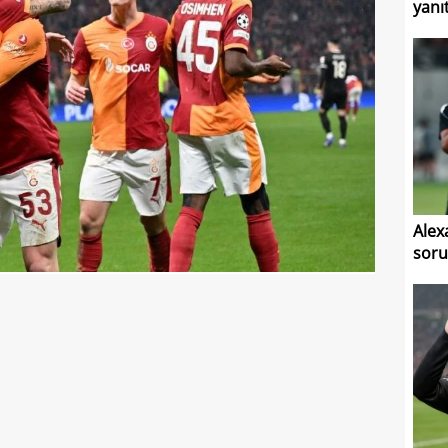
yanı
Alex
soru