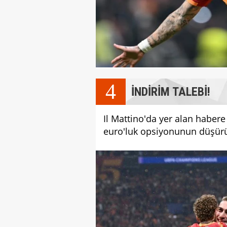
4
İNDİRİM TALEBİ!
Il Mattino'da yer alan haber
euro'luk opsiyonunun düşürü