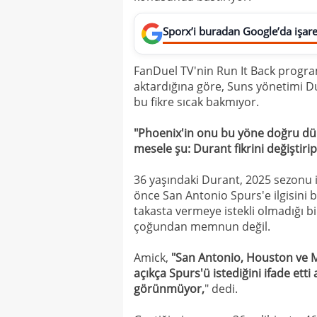
Sporx’i buradan Google’da işaret
FanDuel TV'nin Run It Back progr
aktardığına göre, Suns yönetimi D
bu fikre sıcak bakmıyor.
"Phoenix'in onu bu yöne doğru dür
mesele şu: Durant fikrini değiştirip
36 yaşındaki Durant, 2025 sezonu i
önce San Antonio Spurs'e ilgisini 
takasta vermeye istekli olmadığı bil
çoğundan memnun değil.
Amick,
"San Antonio, Houston ve Mi
açıkça Spurs'ü istediğini ifade ett
görünmüyor,
" dedi.