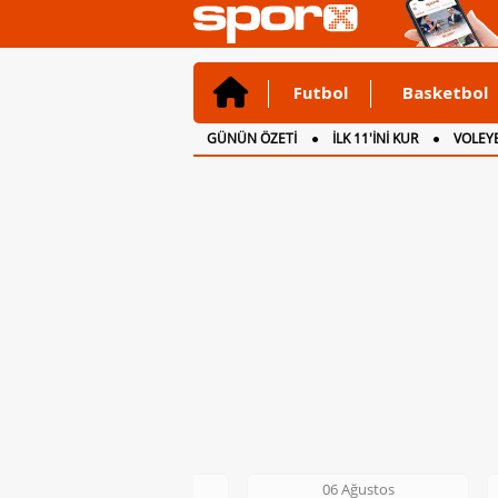
Futbol
Basketbol
GÜNÜN ÖZETİ
İLK 11'İNİ KUR
VOLEYB
CANLI ANLATIM
İNGİLTERE
06 Ağustos
06 Ağustos