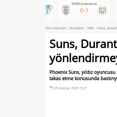
Lech Poznan-Klaksvik
PAOK-Anderlecht
<
1-0
0-1
Spor Haberleri
Basketbol
NBA
Suns, Durant'
Suns, Durant
yönlendirmey
Phoenix Suns, yıldız oyuncusu
takas etme konusunda bastırıy
20 Haziran 2025 15:21