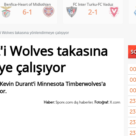
Benfica-Heart of Midlothian
FC Inter Turku-FC Vaduz
6-1
2-1
i Wolves takasına yönlendirmeye çalışıyor
'i Wolves takasına
S
e çalışıyor
00
00
 Kevin Durant'i Minnesota Timberwolves'a
00
or.
23
Haber:
Sporx.com dış haberler,
Fotoğraf:
X.com
23
yağd
23
iste
23
kaza