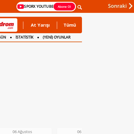
SPORX YOUTUBE
Abone Ol
At Yarışı
Tümü
GÜN
İSTATİSTİK
(YENİ) OYUNLAR
06 Ağustos
06 Ağustos