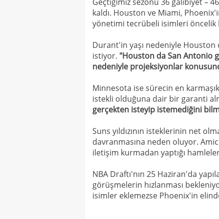
Geçtiğimiz sezonu 36 galibiyet – 
kaldı. Houston ve Miami, Phoenix'i
yönetimi tecrübeli isimleri öncelik
Durant'in yaşı nedeniyle Houston d
istiyor.
"Houston da San Antonio g
nedeniyle projeksiyonlar konusund
Minnesota ise sürecin en karmaşık
istekli olduğuna dair bir garanti
gerçekten isteyip istemediğini bil
Suns yıldızının isteklerinin net o
davranmasına neden oluyor. Amick,
iletişim kurmadan yaptığı hamleleri
NBA Draftı'nın 25 Haziran'da yapı
görüşmelerin hızlanması bekleniyor.
isimler eklemezse Phoenix'in elinde