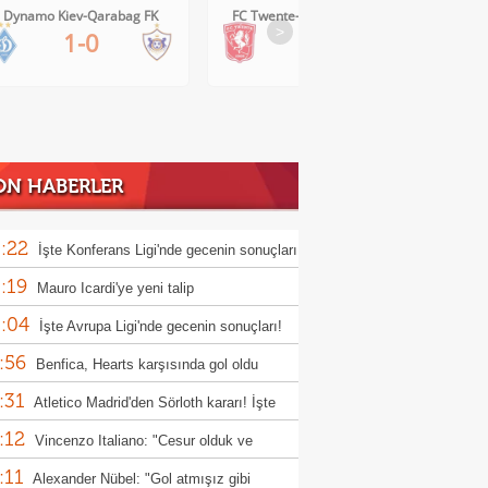
Dynamo Kiev-Qarabag FK
FC Twente-Dunajska Streda
>
1-0
6-0
ON HABERLER
:22
İşte Konferans Ligi'nde gecenin sonuçları
:19
Mauro Icardi'ye yeni talip
:04
İşte Avrupa Ligi'nde gecenin sonuçları!
:56
Benfica, Hearts karşısında gol oldu
:31
ı!
Atletico Madrid'den Sörloth kararı! İşte
:12
nen rakam
Vincenzo Italiano: "Cesur olduk ve
:11
ndık"
Alexander Nübel: "Gol atmışız gibi