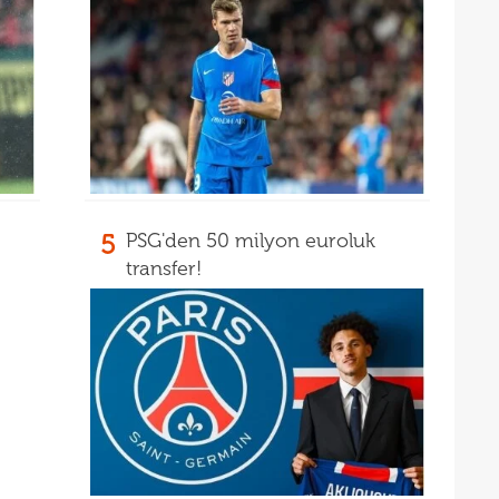
15
mali
15
sözl
prog
5
PSG'den 50 milyon euroluk
transfer!