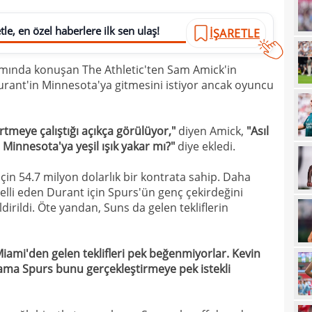
21
çözü
le, en özel haberlere ilk sen ulaş!
İŞARETLE
21
amında konuşan The Athletic'ten Sam Amick'in
20
kara
urant'in Minnesota'ya gitmesini istiyor ancak oyuncu
20
Must
20
tmeye çalıştığı açıkça görülüyor,"
diyen Amick,
"Asıl
19
 Minnesota'ya yeşil ışık yakar mı?"
diye ekledi.
19
çin 54.7 milyon dolarlık bir kontrata sahip. Daha
belli eden Durant için Spurs'ün genç çekirdeğini
19
dirildi. Öte yandan, Suns da gelen tekliflerin
19
19
yolla
ami'den gelen teklifleri pek beğenmiyorlar. Kevin
18
i ama Spurs bunu gerçekleştirmeye pek istekli
18