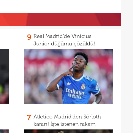
17
16
Dio
16
16
9
Real Madrid'de Vinicius
Junior düğümü çözüldü!
16
16
Avru
16
şamp
16
dire
15
fina
15
kattı
15
seyi
7
Atletico Madrid'den Sörloth
15
"Gal
kararı! İşte istenen rakam
15