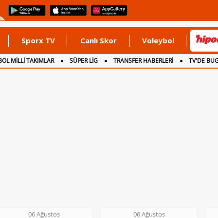
Sporx TV
Canlı Skor
Voleybol
OL MİLLİ TAKIMLAR
SÜPER LİG
TRANSFER HABERLERİ
TV'DE BU
06 Ağustos
06 Ağustos