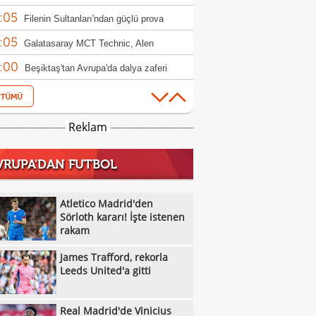
:05
ndim"
Filenin Sultanları'ndan güçlü prova
:05
Galatasaray MCT Technic, Alen
:00
lagic'i kadrosuna kattı
Beşiktaş'tan Avrupa'da dalya zaferi
:55
Beşiktaş Kadın Futbol Takımı, üç golle
:16
andı
Emirhan Topçu: "Topun oraya geleceğini
Reklam
:11
ettim"
Semih Kılıçsoy: "Beşiktaş'ı çok
VRUPA'DAN FUTBOL
:05
mişim"
Beşiktaş'ta inanılmaz rakam: Alexander
:52
el
10 kişi kalan Beşiktaş'tan Avrupa'da 100.
Atletico Madrid'den
:49
r!
Sörloth kararı! İşte istenen
Galatasaray'dan suç duyurusu
rakam
:42
James Trafford, rekorla Leeds United'a
James Trafford, rekorla
:32
Kassoum Ouattara, 6 dakikada kırmızı
Leeds United'a gitti
:18
 gördü!
Aleksey Batrakov için Galatasaray
Real Madrid'de Vinicius
:14
laması!
Real Madrid'de Vinicius Junior düğümü