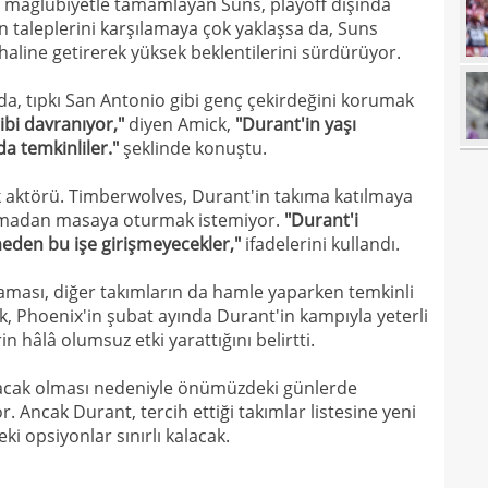
46 mağlubiyetle tamamlayan Suns, playoff dışında
18
n taleplerini karşılamaya çok yaklaşsa da, Suns
18
 haline getirerek yüksek beklentilerini sürdürüyor.
18
baba
a, tıpkı San Antonio gibi genç çekirdeğini korumak
18
futb
ibi davranıyor,"
diyen Amick,
"Durant'in yaşı
a temkinliler."
şeklinde konuştu.
18
18
 aktörü. Timberwolves, Durant'in takıma katılmaya
 almadan masaya oturmak istemiyor.
"Durant'i
18
alam
meden bu işe girişmeyecekler,"
ifadelerini kullandı.
17
başı
lmaması, diğer takımların da hamle yaparken temkinli
17
boya
 Phoenix'in şubat ayında Durant'in kampıyla yeterli
n hâlâ olumsuz etki yarattığını belirtti.
17
17
lacak olması nedeniyle önümüzdeki günlerde
 Ancak Durant, tercih ettiği takımlar listesine yeni
17
gör
ki opsiyonlar sınırlı kalacak.
17