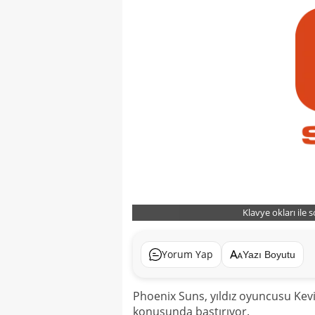
Klavye okları ile 
Yorum Yap
Yazı Boyutu
Phoenix Suns, yıldız oyuncusu Ke
konusunda bastırıyor.