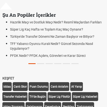
Şu An Popüler İçerikler
Resmî Maçlardan Farkları
Puan Durumunda AG, OM ve Diğer Kısalt
Maç Oynanır?
Skor Ne Demek? Sporda Skor ve Sonuç K
Başlıyor ve Bitiyor?
Futbol Nasıl Oynanır? Temel Futbol Kurall
ncel Sezonda Nasıl
Deplasman Golü Kuralı Nedir? Hangi Or
Uygulanıyor?
e Karar Süreci
DGS Sonuçları Ne Zaman Açıklanacak 
Tarihini Duyurdu
KEŞFET
iddaa
Canlı Skor
Puan Durumu
Canlı Anlatım
At Yarışı
Transfer Haberleri
TV'de Bugün
Süper Lig Fikstür
Süper Lig Haberleri