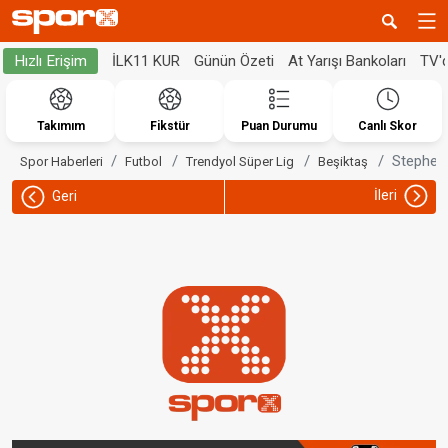
İLK11 KUR
Günün Özeti
At Yarışı Bankoları
TV'
Hızlı Erişim
Takımım
Fikstür
Puan Durumu
Canlı Skor
Stephen K
Spor Haberleri
Futbol
Trendyol Süper Lig
Beşiktaş
İleri
Geri