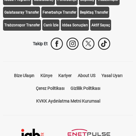
iddaa Programı
Galatasaray
Fenerbahçe
Beşiktaş
Trabzonspor
Galatasaray Transfer
Fenerbahçe Transfer
Beşiktaş Transfer
Trabzonspor Transfer
Canlı İzle
iddaa Sonuçları
Aktif Sayaç
Takip Et
Bize Ulaşın
Künye
Kariyer
About US
Yasal Uyarı
Çerez Politikası
Gizlilik Politikası
KVKK Aydınlatma Metni Kurumsal