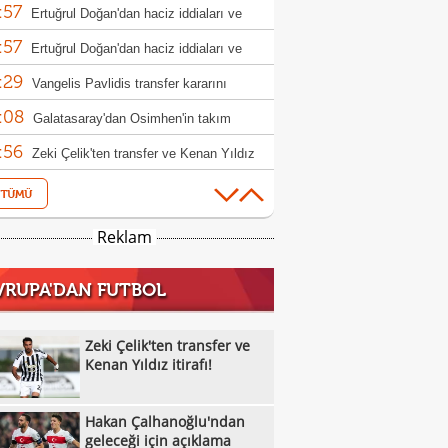
:57
Ertuğrul Doğan'dan haciz iddiaları ve
:57
h açıklaması
Ertuğrul Doğan'dan haciz iddiaları ve
:29
h açıklaması
Vangelis Pavlidis transfer kararını
:08
nda verdi!
Galatasaray'dan Osimhen'in takım
:56
daşına teklif hazırlığı!
Zeki Çelik'ten transfer ve Kenan Yıldız
:39
ı!
Fenerbahçe'de Semedo takımdan
:17
abilir! İşte nedeni
Beşiktaş'ta Felix Uduokhai'ye sürpriz
Reklam
:15
!
Can Uzun transferinde kritik aşama: Fark
VRUPA'DAN FUTBOL
:02
lyon euro
Milli sporcu İlke Özyüksel Mihrioğlu,
:56
pa şampiyonu oldu
Trabzonspor'dan Parrott hamlesi
Zeki Çelik'ten transfer ve
:33
Kenan Yıldız itirafı!
Galatasaray'da transfer çıkmazının
:29
bi: 'Osimhen'
Beşiktaş'a büyük indirim: Pierre-Emile
Hakan Çalhanoğlu'ndan
:09
jerg
Leroy Sane'den Arabistan tekliflerine
geleceği için açıklama