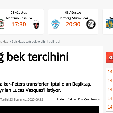
08 Ağustos
08 Ağustos
Maritimo-Casa Pia
Hartberg-Sturm Graz
We
17:30
20:30
şiktaş
Solskjaer, sağ bek tercihini belirledi
ğ bek tercihini
S
14
14
komb
ker-Peters transferleri iptal olan Beşiktaş,
14
rılan Lucas Vazquez'i istiyor.
Erde
14
için
Tarihi:
23 Temmuz 2025 09:32
Haber:
Türkiye,
Fotoğraf:
Imago
14
Luk