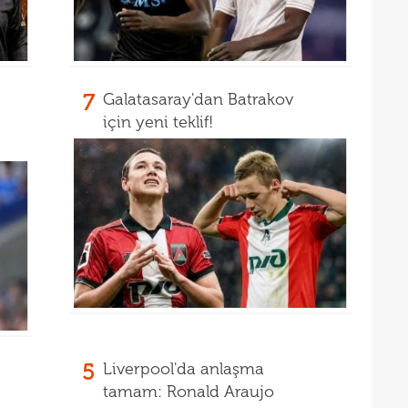
21
Rulli
20
Şamp
20
7
Galatasaray'dan Batrakov
için yeni teklif!
20
Ilıc
20
19
19
Inte
19
kattı
19
Süe
19
tekli
19
5
Liverpool'da anlaşma
18
Unit
tamam: Ronald Araujo