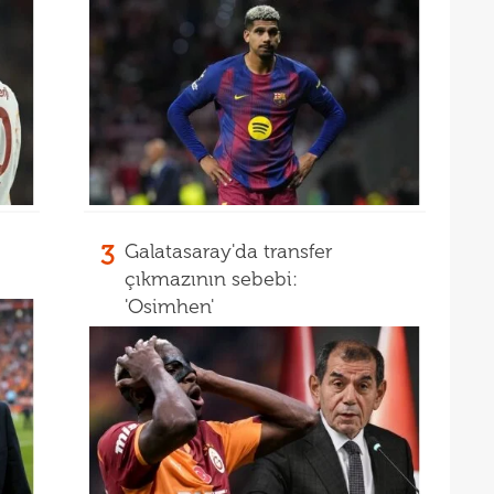
18
oyun
18
İsve
18
17
3
Galatasaray'da transfer
çıkmazının sebebi:
'Osimhen'