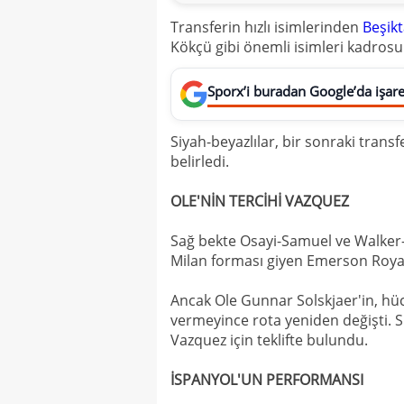
Transferin hızlı isimlerinden
Beşik
Kökçü gibi önemli isimleri kadrosun
Sporx’i buradan Google’da işaret
Siyah-beyazlılar, bir sonraki trans
belirledi.
OLE'NİN TERCİHİ VAZQUEZ
Sağ bekte Osayi-Samuel ve Walker
Milan forması giyen Emerson Royal
Ancak Ole Gunnar Solskjaer'in, hü
vermeyince rota yeniden değişti. S
Vazquez için teklifte bulundu.
İSPANYOL'UN PERFORMANSI