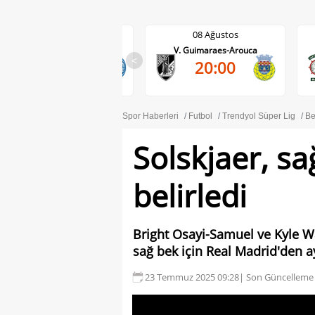
08 Ağustos
08 Ağustos
Darmstadt-Holstein Kiel
V. Guimaraes-Arouca
0-2
<
20:00
DA
Spor Haberleri
Futbol
Trendyol Süper Lig
Be
Solskjaer, sa
belirledi
Bright Osayi-Samuel ve Kyle Wal
sağ bek için Real Madrid'den ay
23 Temmuz 2025 09:28
| Son Güncelleme 