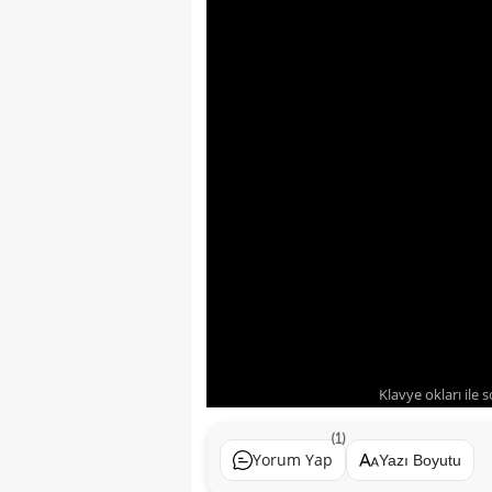
Klavye okları ile 
(1)
Yorum Yap
Yazı Boyutu