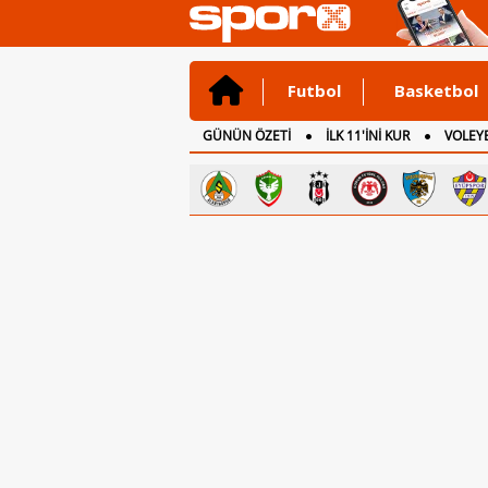
Futbol
Basketbol
GÜNÜN ÖZETİ
İLK 11'İNİ KUR
VOLEYB
CANLI ANLATIM
İNGİLTERE