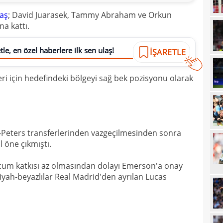
10
yanı
taş
; David Juarasek, Tammy Abraham ve Orkun
a kattı.
10
soru
10
yıld
le, en özel haberlere ilk sen ulaş!
İŞARETLE
10
feri için hedefindeki bölgeyi sağ bek pozisyonu olarak
10
10
"Sen
10
vazg
10
-Peters transferlerinden vazgeçilmesinden sonra
açı
 öne çıkmıştı.
09
cum katkısı az olmasından dolayı Emerson'a onay
09
iyah-beyazlılar Real Madrid'den ayrılan Lucas
00
Endr
00
Coşk
00
"Fib