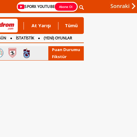
SPORX YOUTUBE
Abone Ol
At Yarışı
Tümü
GÜN
İSTATİSTİK
(YENİ) OYUNLAR
Puan Durumu
Fikstür