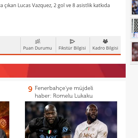
 çıkan Lucas Vazquez, 2 gol ve 8 asistlik katkıda
00
Arau
00
kon
00
kaldı
00
fina
Puan Durumu
Fikstür Bilgisi
Kadro Bilgisi
23
tale
23
bird
23
22
kattı
9
Fenerbahçe'ye müjdeli
22
anda
haber: Romelu Lukaku
22
21
21
Luk
21