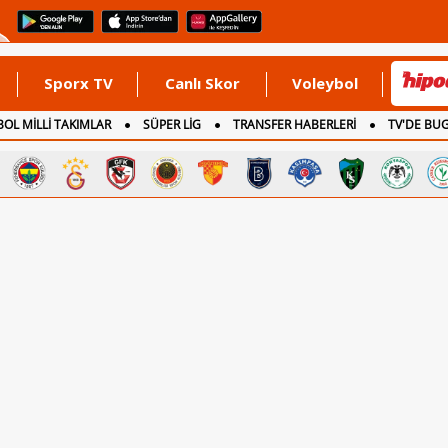
Sporx TV
Canlı Skor
Voleybol
OL MİLLİ TAKIMLAR
SÜPER LİG
TRANSFER HABERLERİ
TV'DE BU