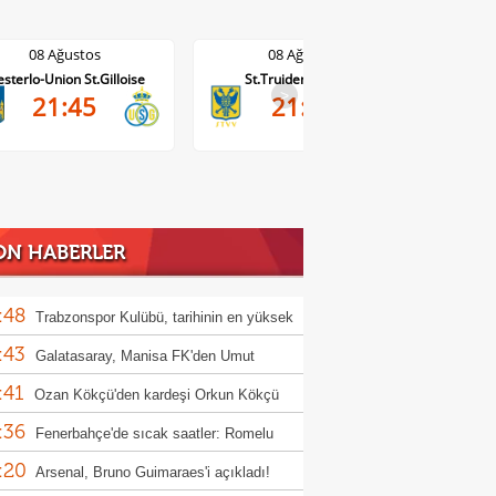
08 Ağustos
08 Ağustos
sterlo-Union St.Gilloise
St.Truiden-Lommel
Standar
>
21:45
21:45
ON HABERLER
:48
Trabzonspor Kulübü, tarihinin en yüksek
:43
ine satışını yaptı!
Galatasaray, Manisa FK'den Umut
:41
m'i kadrosuna kattı
Ozan Kökçü'den kardeşi Orkun Kökçü
:36
 açıklama!
Fenerbahçe'de sıcak saatler: Romelu
:20
aku
Arsenal, Bruno Guimaraes'i açıkladı!