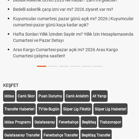
Bedelli Askerlik Ücreti 2026 Ne Kadar? Zam mı gelecek?
Haz
Bedelli askerlik çarşı izni var mı? 2026 ziyaret var mı?
Süp
Kuyumcular cumartesi, pazar günü açık mı? 2026 | Kuyumcular
Tür
cumartesi-pazar günü kaça kadar açık?
TFF
Hafta Sonları Yıllık İzinden Sayılır mı? Yıllık İzin Hesaplamasında
Uyg
Cumartesi ve Pazar Detayı
PFD
Aras Kargo Cumartesi-pazar açık mı? 2026 Aras Kargo
Cumartesi çalışma saatleri!
KEŞFET
iddaa
Canlı Skor
Puan Durumu
Canlı Anlatım
At Yarışı
Transfer Haberleri
TV'de Bugün
Süper Lig Fikstür
Süper Lig Haberleri
iddaa Programı
Galatasaray
Fenerbahçe
Beşiktaş
Trabzonspor
Galatasaray Transfer
Fenerbahçe Transfer
Beşiktaş Transfer