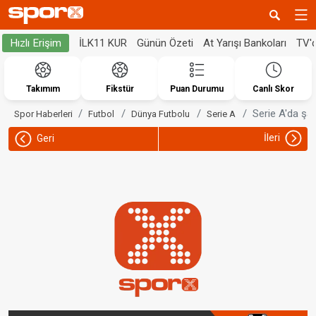
İLK11 KUR
Günün Özeti
At Yarışı Bankoları
TV'
Hızlı Erişim
Takımım
Fikstür
Puan Durumu
Canlı Skor
Serie A'da şa
Spor Haberleri
Futbol
Dünya Futbolu
Serie A
İleri
Geri