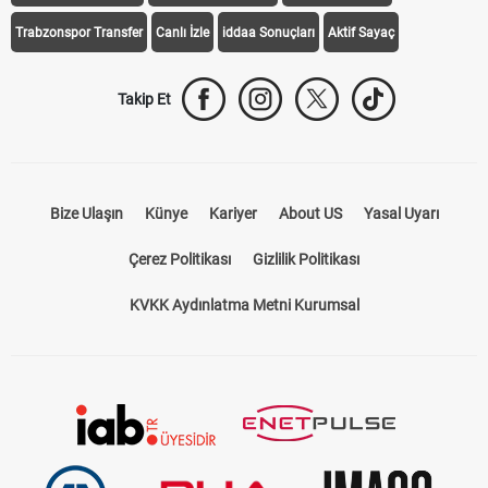
Trabzonspor Transfer
Canlı İzle
iddaa Sonuçları
Aktif Sayaç
Takip Et
Bize Ulaşın
Künye
Kariyer
About US
Yasal Uyarı
Çerez Politikası
Gizlilik Politikası
KVKK Aydınlatma Metni Kurumsal