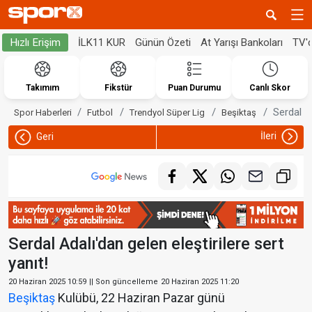
İLK11 KUR
Günün Özeti
At Yarışı Bankoları
TV'
Hızlı Erişim
Takımım
Fikstür
Puan Durumu
Canlı Skor
Serdal Ad
Spor Haberleri
Futbol
Trendyol Süper Lig
Beşiktaş
İleri
Geri
Serdal Adalı'dan gelen eleştirilere sert
yanıt!
20 Haziran 2025 10:59
|| Son güncelleme
20 Haziran 2025 11:20
Beşiktaş
Kulübü, 22 Haziran Pazar günü