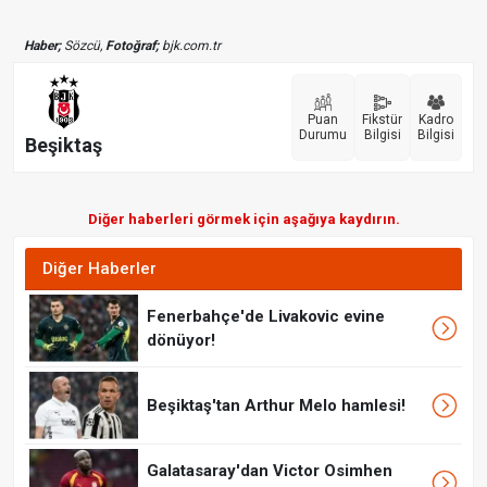
Haber;
Sözcü,
Fotoğraf;
bjk.com.tr
Puan
Fikstür
Kadro
Durumu
Bilgisi
Bilgisi
Beşiktaş
Diğer haberleri görmek için aşağıya kaydırın.
Diğer Haberler
Fenerbahçe'de Livakovic evine
dönüyor!
Beşiktaş'tan Arthur Melo hamlesi!
Galatasaray'dan Victor Osimhen