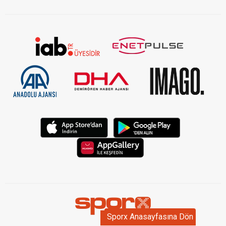
Sporx Anasayfasına Dön
Sporx Anasayfasına Dön