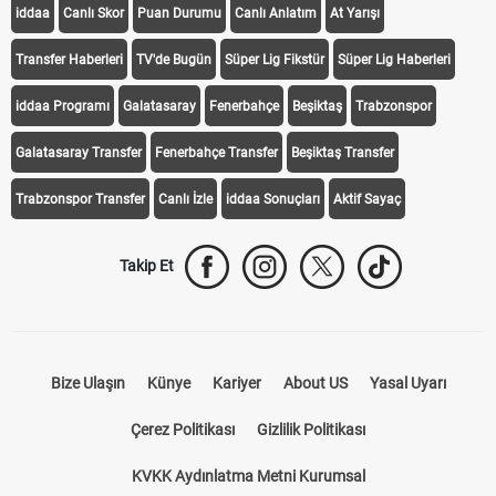
iddaa
Canlı Skor
Puan Durumu
Canlı Anlatım
At Yarışı
Transfer Haberleri
TV'de Bugün
Süper Lig Fikstür
Süper Lig Haberleri
iddaa Programı
Galatasaray
Fenerbahçe
Beşiktaş
Trabzonspor
Galatasaray Transfer
Fenerbahçe Transfer
Beşiktaş Transfer
Trabzonspor Transfer
Canlı İzle
iddaa Sonuçları
Aktif Sayaç
Takip Et
Bize Ulaşın
Künye
Kariyer
About US
Yasal Uyarı
Çerez Politikası
Gizlilik Politikası
KVKK Aydınlatma Metni Kurumsal