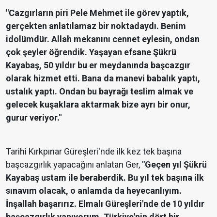
"Cazgırların piri Pele Mehmet ile görev yaptık,
gerçekten anlatılamaz bir noktadaydı. Benim
idolümdür. Allah mekanını cennet eylesin, ondan
çok şeyler öğrendik. Yaşayan efsane Şükrü
Kayabaş, 50 yıldır bu er meydanında başcazgır
olarak hizmet etti. Bana da manevi babalık yaptı,
ustalık yaptı. Ondan bu bayrağı teslim almak ve
gelecek kuşaklara aktarmak bize ayrı bir onur,
gurur veriyor."
Tarihi Kırkpınar Güreşleri'nde ilk kez tek başına
başcazgırlık yapacağını anlatan Ger,
"Geçen yıl Şükrü
Kayabaş ustam ile beraberdik. Bu yıl tek başına ilk
sınavım olacak, o anlamda da heyecanlıyım.
İnşallah başarırız. Elmalı Güreşleri'nde de 10 yıldır
başcazgırlık yapıyorum. Türkiye'nin dört bir