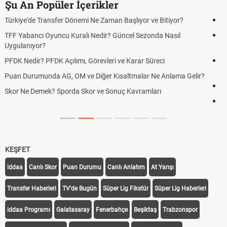
Şu An Popüler İçerikler
Futbol Nasıl Oynanır? Temel Futbol Kuralları
Deplasman Golü Kuralı Nedir? Hangi Organizasyonlarda
Uygulanıyor?
DGS Sonuçları Ne Zaman Açıklanacak 2026? ÖSYM Sonuç
Tarihini Duyurdu
Mazota İndirim Var mı? Motorin Fiyatlarında Son Durum
Hradec Kralove Beşiktaş maçı şifresiz canlı yayın izle
KEŞFET
iddaa
Canlı Skor
Puan Durumu
Canlı Anlatım
At Yarışı
Transfer Haberleri
TV'de Bugün
Süper Lig Fikstür
Süper Lig Haberleri
iddaa Programı
Galatasaray
Fenerbahçe
Beşiktaş
Trabzonspor