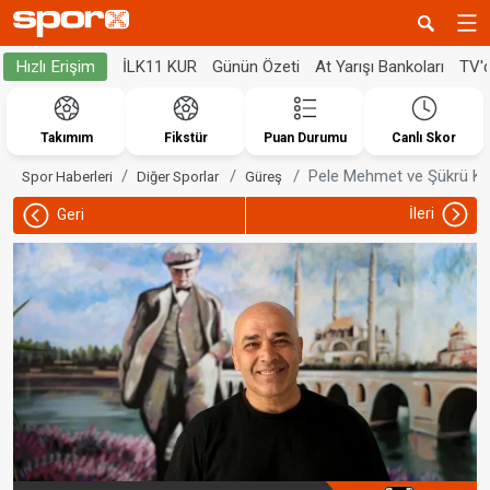
İLK11 KUR
Günün Özeti
At Yarışı Bankoları
TV'
Hızlı Erişim
Takımım
Fikstür
Puan Durumu
Canlı Skor
Pele Mehmet ve Şükrü Kay
Spor Haberleri
Diğer Sporlar
Güreş
İleri
Geri