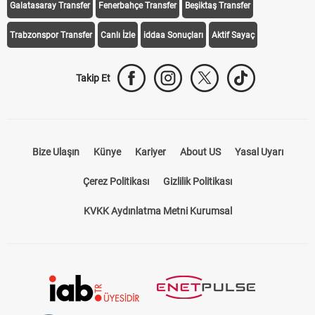
Galatasaray Transfer
Fenerbahçe Transfer
Beşiktaş Transfer
Trabzonspor Transfer
Canlı İzle
iddaa Sonuçları
Aktif Sayaç
Takip Et
Bize Ulaşın
Künye
Kariyer
About US
Yasal Uyarı
Çerez Politikası
Gizlilik Politikası
KVKK Aydınlatma Metni Kurumsal