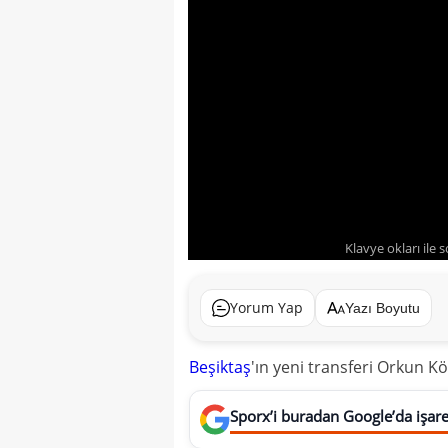
Klavye okları ile 
Yorum Yap
Yazı Boyutu
Beşiktaş
'ın yeni transferi Orkun Kö
Sporx’i buradan Google’da işaret