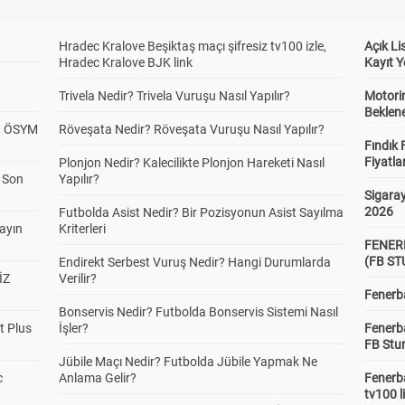
Hradec Kralove Beşiktaş maçı şifresiz tv100 izle,
Açık L
Hradec Kralove BJK link
Kayıt Y
Trivela Nedir? Trivela Vuruşu Nasıl Yapılır?
Motorin
Beklene
? ÖSYM
Röveşata Nedir? Röveşata Vuruşu Nasıl Yapılır?
Fındık 
Fiyatla
Plonjon Nedir? Kalecilikte Plonjon Hareketi Nasıl
a Son
Yapılır?
Sigaray
2026
Futbolda Asist Nedir? Bir Pozisyonun Asist Sayılma
yayın
Kriterleri
FENER
(FB S
Endirekt Serbest Vuruş Nedir? Hangi Durumlarda
İZ
Verilir?
Fenerba
Bonservis Nedir? Futbolda Bonservis Sistemi Nasıl
t Plus
İşler?
Fenerb
FB Stu
Jübile Maçı Nedir? Futbolda Jübile Yapmak Ne
c
Anlama Gelir?
Fenerba
tv100 l