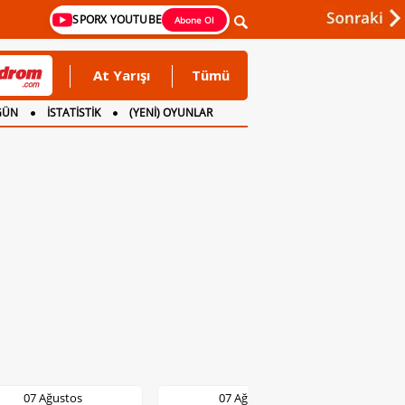
SPORX YOUTUBE
Abone Ol
At Yarışı
Tümü
GÜN
İSTATİSTİK
(YENİ) OYUNLAR
07 Ağustos
07 Ağustos