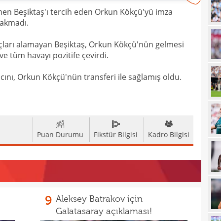
men Beşiktaş'ı tercih eden Orkun Kökçü'yü imza
23
rakmadı.
23
yağd
uçları alamayan Beşiktaş, Orkun Kökçü'nün gelmesi
23
iste
 ve tüm havayı pozitife çevirdi.
23
kaza
cını, Orkun Kökçü'nün transferi ile sağlamış oldu.
23
sevi
23
23
Smai
Puan Durumu
Fikstür Bilgisi
Kadro Bilgisi
22
22
kaz
22
hiss
22
özle
9
Aleksey Batrakov için
21
Nüb
Galatasaray açıklaması!