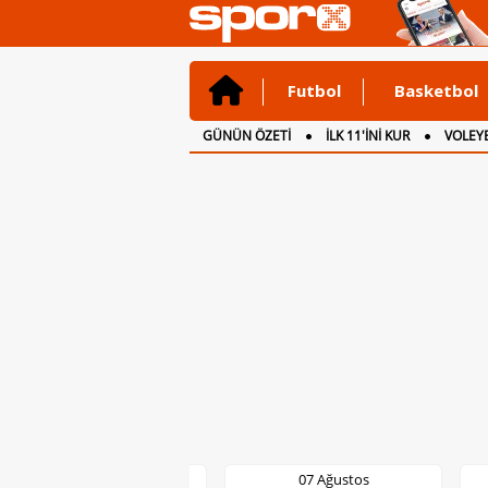
Futbol
Basketbol
GÜNÜN ÖZETİ
İLK 11'İNİ KUR
VOLEYB
CANLI ANLATIM
İNGİLTERE
07 Ağustos
07 Ağustos