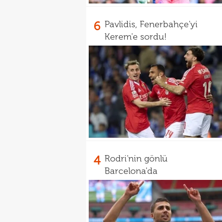
6
Pavlidis, Fenerbahçe'yi
Kerem'e sordu!
4
Rodri'nin gönlü
Barcelona'da