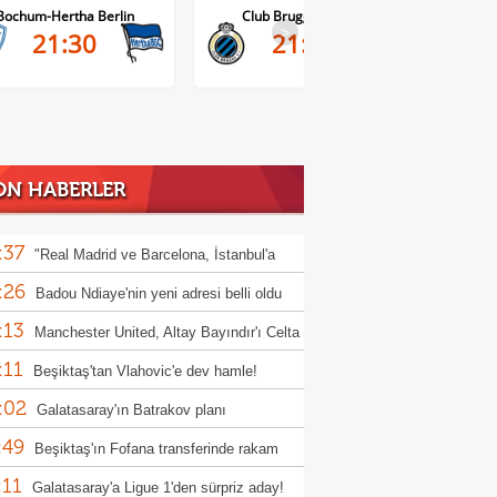
Club Brugge-Kortrijk
Altach-WSG Tirol
>
21:45
20:30
ON HABERLER
:37
"Real Madrid ve Barcelona, İstanbul'a
:26
yor" iddiası!
Badou Ndiaye'nin yeni adresi belli oldu
:13
Manchester United, Altay Bayındır'ı Celta
:11
'ya kiraladı!
Beşiktaş'tan Vlahovic'e dev hamle!
:02
oth da masada
Galatasaray'ın Batrakov planı
:49
Beşiktaş'ın Fofana transferinde rakam
:11
 oldu
Galatasaray'a Ligue 1'den sürpriz aday!