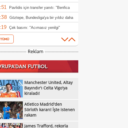
:51
Pavlidis için transfer yanıtı: "Benfica
:38
a çok önemli"
Göztepe, Bundesliga'ya bir yıldız daha
:19
ermeye hazırlanıyor!
Çek basını: "Acımasız yenilgi"
:42
Vlahovic için karar haftası: Beşiktaş
:35
n yanıt bekliyor
Fenerbahçe'den Martinelli hamlesi
Reklam
:23
Pavlidis, Fenerbahçe'yi Kerem'e sordu!
VRUPA'DAN FUTBOL
:50
Yazarlardan Beşiktaş yorumları
:41
Rafael Leao, Galatasaray'a çok yakın!
Manchester United, Altay
:32
 masadaki rakam
Bayındır'ı Celta Vigo'ya
Mauro Icardi'den Galatasaray'ın teklifine
kiraladı!
:44
Beşiktaş'ın galibiyeti sonrası ülke
Atletico Madrid'den
:22
nında son durum
İşte Konferans Ligi'nde gecenin sonuçları
Sörloth kararı! İşte istenen
rakam
:19
Mauro Icardi'ye yeni talip
James Trafford, rekorla
:04
İşte Avrupa Ligi'nde gecenin sonuçları!