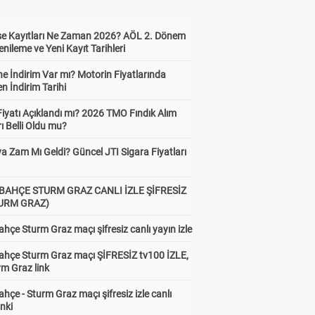
ise Kayıtları Ne Zaman 2026? AÖL 2. Dönem
enileme ve Yeni Kayıt Tarihleri
e İndirim Var mı? Motorin Fiyatlarında
n İndirim Tarihi
Fiyatı Açıklandı mı? 2026 TMO Fındık Alım
rı Belli Oldu mu?
a Zam Mı Geldi? Güncel JTI Sigara Fiyatları
BAHÇE STURM GRAZ CANLI İZLE ŞİFRESİZ
TURM GRAZ)
hçe Sturm Graz maçı şifresiz canlı yayın izle
ahçe Sturm Graz maçı ŞİFRESİZ tv100 İZLE,
rm Graz link
hçe - Sturm Graz maçı şifresiz izle canlı
inki