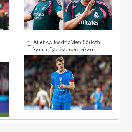
17
17
gör
1
Atletico Madrid'den Sörloth
kararı! İşte istenen rakam