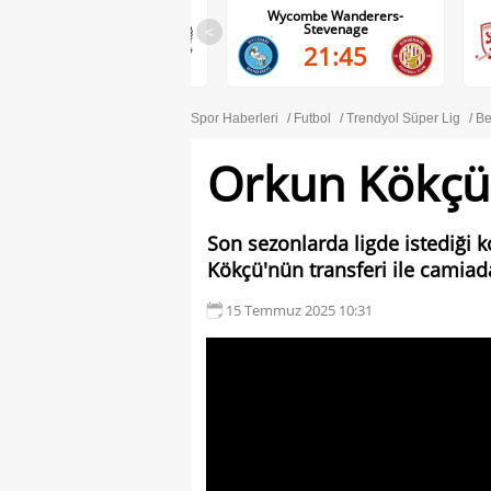
Wycombe Wanderers-
Middlesbrough-Wrexham
Stevenage
<
22:00
21:45
Spor Haberleri
Futbol
Trendyol Süper Lig
Be
Orkun Kökçü 
Son sezonlarda ligde istediğ
Kökçü'nün transferi ile camiada
15 Temmuz 2025 10:31