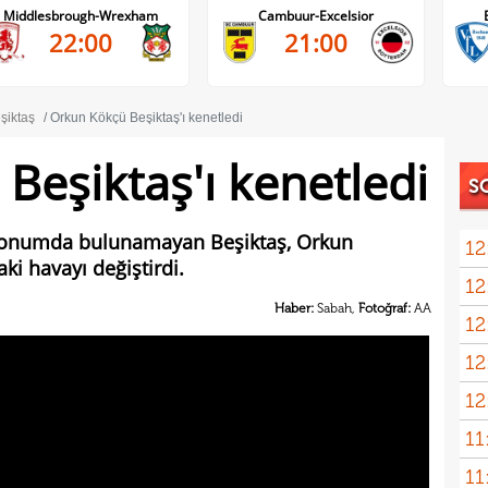
Cambuur-Excelsior
Bochum-Hertha Berlin
21:00
21:30
şiktaş
Orkun Kökçü Beşiktaş'ı kenetledi
Beşiktaş'ı kenetledi
S
i konumda bulunamayan Beşiktaş, Orkun
12
ki havayı değiştirdi.
12
geli
Haber:
Sabah,
Fotoğraf:
AA
12
12
Vigo
12
Sörl
11
11
belli