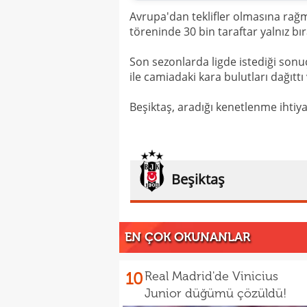
Avrupa'dan teklifler olmasına rağ
töreninde 30 bin taraftar yalnız bı
Son sezonlarda ligde istediği son
ile camiadaki kara bulutları dağıttı
Beşiktaş, aradığı kenetlenme ihtiya
Beşiktaş
EN ÇOK OKUNANLAR
10
Real Madrid'de Vinicius
Junior düğümü çözüldü!