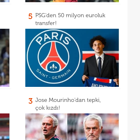
19
19
5
PSG'den 50 milyon euroluk
yolla
transfer!
18
18
18
18
18
baba
18
futb
18
3
Jose Mourinho'dan tepki,
18
çok kızdı!
18
alam
17
başı
17
boya