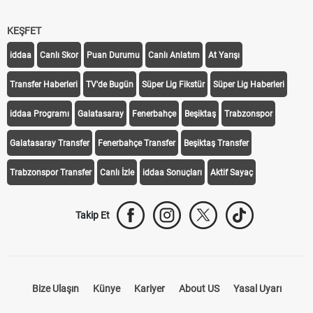
KEŞFET
iddaa
Canlı Skor
Puan Durumu
Canlı Anlatım
At Yarışı
Transfer Haberleri
TV'de Bugün
Süper Lig Fikstür
Süper Lig Haberleri
iddaa Programı
Galatasaray
Fenerbahçe
Beşiktaş
Trabzonspor
Galatasaray Transfer
Fenerbahçe Transfer
Beşiktaş Transfer
Trabzonspor Transfer
Canlı İzle
iddaa Sonuçları
Aktif Sayaç
Takip Et
Bize Ulaşın
Künye
Kariyer
About US
Yasal Uyarı