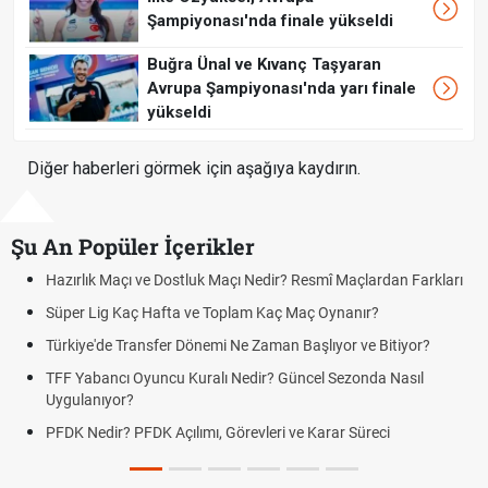
Şampiyonası'nda finale yükseldi
Buğra Ünal ve Kıvanç Taşyaran
Avrupa Şampiyonası'nda yarı finale
yükseldi
Diğer haberleri görmek için aşağıya kaydırın.
Şu An Popüler İçerikler
 Maçlardan Farkları
Puan Durumunda AG, OM ve Diğer Kısaltmalar 
nanır?
Skor Ne Demek? Sporda Skor ve Sonuç Kavraml
or ve Bitiyor?
Futbol Nasıl Oynanır? Temel Futbol Kuralları
ezonda Nasıl
Deplasman Golü Kuralı Nedir? Hangi Organiza
Uygulanıyor?
r Süreci
DGS Sonuçları Ne Zaman Açıklanacak 2026? 
Tarihini Duyurdu