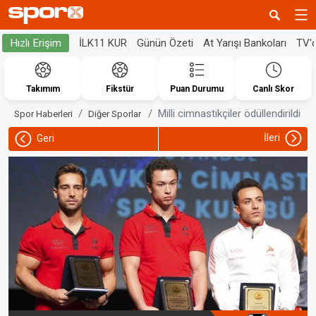
İLK11 KUR
Günün Özeti
At Yarışı Bankoları
TV'
Hızlı Erişim
Takımım
Fikstür
Puan Durumu
Canlı Skor
Milli cimnastikçiler ödüllendirildi
Spor Haberleri
Diğer Sporlar
İleri
Geri