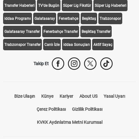
iddaa
Canlı Skor
Puan Durumu
Canlı Anlatım
At Yarışı
Transfer Haberleri
TV'de Bugün
Süper Lig Fikstür
Süper Lig Haberleri
iddaa Programı
Galatasaray
Fenerbahçe
Beşiktaş
Trabzonspor
Galatasaray Transfer
Fenerbahçe Transfer
Beşiktaş Transfer
Trabzonspor Transfer
Canlı İzle
iddaa Sonuçları
Aktif Sayaç
Takip Et
Bize Ulaşın
Künye
Kariyer
About US
Yasal Uyarı
Çerez Politikası
Gizlilik Politikası
KVKK Aydınlatma Metni Kurumsal