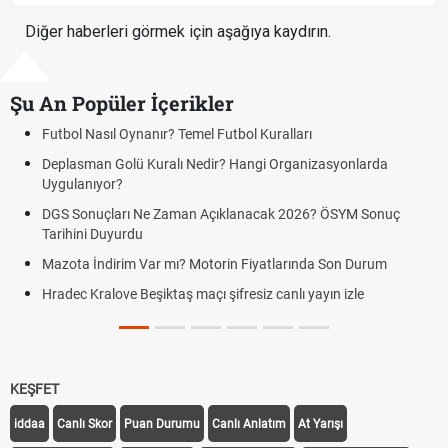
Diğer haberleri görmek için aşağıya kaydırın.
Şu An Popüler İçerikler
sıl Oynanır? Temel Futbol Kuralları
Hradec Kral
BJK)
n Golü Kuralı Nedir? Hangi Organizasyonlarda
yor?
Hradec Kralo
Kralove BJK 
çları Ne Zaman Açıklanacak 2026? ÖSYM Sonuç
Duyurdu
Hradec Kralo
canlı linki
ndirim Var mı? Motorin Fiyatlarında Son Durum
Hradec Kralov
alove Beşiktaş maçı şifresiz canlı yayın izle
linki
Hradec Kralov
KEŞFET