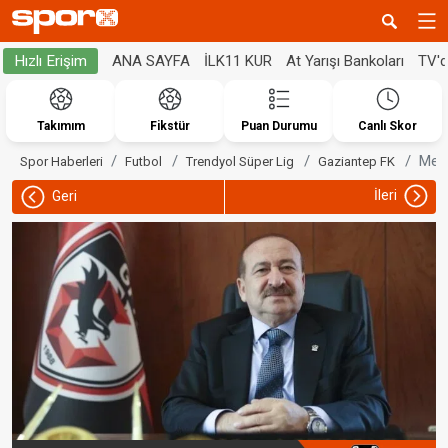
ANA SAYFA
İLK11 KUR
At Yarışı Bankoları
TV'
Hızlı Erişim
Takımım
Fikstür
Puan Durumu
Canlı Skor
Memi
Spor Haberleri
Futbol
Trendyol Süper Lig
Gaziantep FK
İleri
Geri