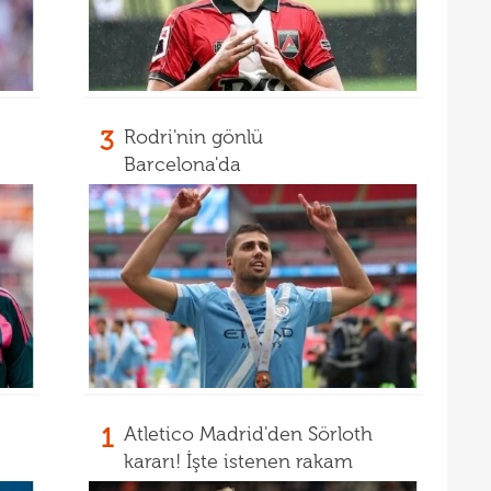
15
kattı
15
seyi
"Gal
3
Rodri'nin gönlü
Barcelona'da
1
Atletico Madrid'den Sörloth
kararı! İşte istenen rakam