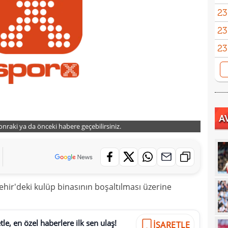
23
23
yağd
23
iste
23
kaza
23
sevi
23
A
23
Smai
sonraki ya da önceki habere geçebilirsiniz.
22
22
kaz
22
hiss
ehir'deki kulüp binasının boşaltılması üzerine
22
özle
21
Nüb
le, en özel haberlere ilk sen ulaş!
İŞARETLE
21
zafe