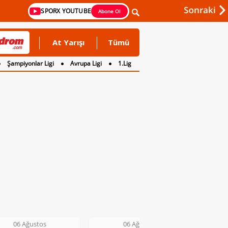
SPORX YOUTUBE
Abone Ol
At Yarışı
Tümü
Şampiyonlar Ligi
Avrupa Ligi
1.Lig
06 Ağustos
06 Ağustos