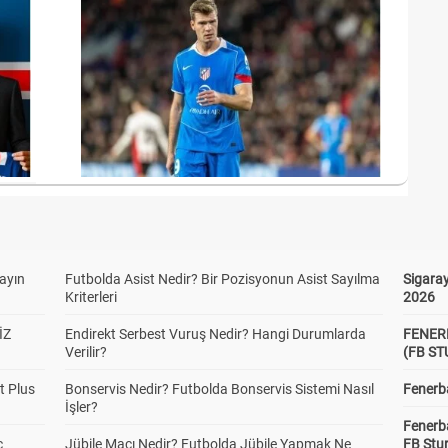
yayın
Futbolda Asist Nedir? Bir Pozisyonun Asist Sayılma
Sigaray
Kriterleri
2026
İZ
Endirekt Serbest Vuruş Nedir? Hangi Durumlarda
FENER
Verilir?
(FB S
t Plus
Bonservis Nedir? Futbolda Bonservis Sistemi Nasıl
Fenerba
İşler?
Fenerb
c
Jübile Maçı Nedir? Futbolda Jübile Yapmak Ne
FB Stu