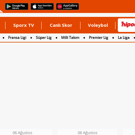
Sporx TV
Canlı Skor
Voleybol
Fransa Ligi
Süper Lig
Milli Takım
Premier Lig
La Liga
06 Ağustos
06 Ağustos