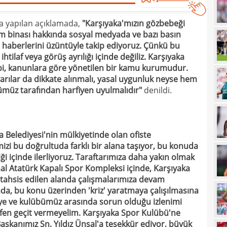
21
a yapılan açıklamada,
"Karşıyaka'mızın gözbebeği
21
m binası hakkında sosyal medyada ve bazı basın
gitti
e haberlerini üzüntüyle takip ediyoruz. Çünkü bu
21
kart
htilaf veya görüş ayrılığı içinde değiliz. Karşıyaka
abi, kanunlara göre yönetilen bir kamu kurumudur.
21
açık
arılar da dikkate alınmalı, yasal uygunluk neyse hem
21
çözü
müz tarafından harfiyen uyulmalıdır"
denildi.
21
20
kara
a Belediyesi'nin mülkiyetinde olan ofiste
20
Must
zi bu doğrultuda farklı bir alana taşıyor, bu konuda
liği içinde ilerliyoruz. Taraftarımıza daha yakın olmak
20
 Atatürk Kapalı Spor Kompleksi içinde, Karşıyaka
19
tahsis edilen alanda çalışmalarımıza devam
da, bu konu üzerinden 'kriz' yaratmaya çalışılmasına
19
ye ve kulübümüz arasında sorun olduğu izlenimi
19
 lütfen geçit vermeyelim. Karşıyaka Spor Kulübü'ne
Başkanımız Sn. Yıldız Ünsal'a teşekkür ediyor, büyük