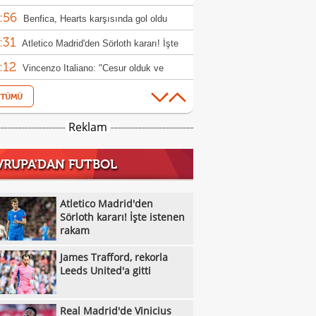
:56
Benfica, Hearts karşısında gol oldu
:31
ı!
Atletico Madrid'den Sörloth kararı! İşte
:12
nen rakam
Vincenzo Italiano: "Cesur olduk ve
:11
ndık"
Alexander Nübel: "Gol atmışız gibi
:05
ndim"
Filenin Sultanları'ndan güçlü prova
Reklam
:05
Galatasaray MCT Technic, Alen
VRUPA'DAN FUTBOL
:00
lagic'i kadrosuna kattı
Beşiktaş'tan Avrupa'da dalya zaferi
:55
Beşiktaş Kadın Futbol Takımı, üç golle
Atletico Madrid'den
:16
andı
Sörloth kararı! İşte istenen
Emirhan Topçu: "Topun oraya geleceğini
rakam
:11
ettim"
Semih Kılıçsoy: "Beşiktaş'ı çok
James Trafford, rekorla
:05
mişim"
Beşiktaş'ta inanılmaz rakam: Alexander
Leeds United'a gitti
:52
el
10 kişi kalan Beşiktaş'tan Avrupa'da 100.
Real Madrid'de Vinicius
:49
r!
Galatasaray'dan suç duyurusu