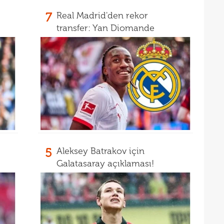
17
7
Real Madrid'den rekor
17
transfer: Yan Diomande
17
gör
17
17
16
Dio
16
16
16
5
Aleksey Batrakov için
16
Galatasaray açıklaması!
Avru
16
şamp
16
dire
15
fina