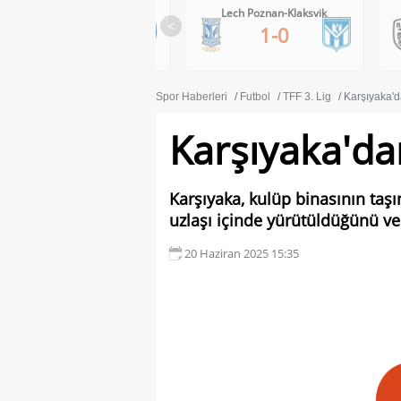
RB Salzburg-Pafos FC
Lech Poznan-Klaksvik
<
1-0
1-0
Spor Haberleri
Futbol
TFF 3. Lig
Karşıyaka'd
Karşıyaka'da
Karşıyaka, kulüp binasının taşı
uzlaşı içinde yürütüldüğünü v
20 Haziran 2025 15:35