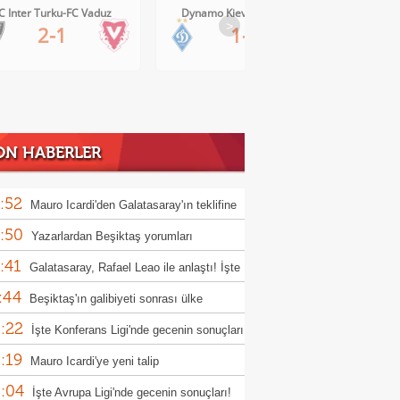
C Inter Turku-FC Vaduz
Dynamo Kiev-Qarabag FK
FC Tw
>
2-1
1-0
ON HABERLER
:52
Mauro Icardi'den Galatasaray'ın teklifine
:50
Yazarlardan Beşiktaş yorumları
:41
Galatasaray, Rafael Leao ile anlaştı! İşte
:44
adaki rakam
Beşiktaş'ın galibiyeti sonrası ülke
:22
nında son durum
İşte Konferans Ligi'nde gecenin sonuçları
:19
Mauro Icardi'ye yeni talip
:04
İşte Avrupa Ligi'nde gecenin sonuçları!