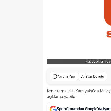
Klavye okları ile 
Yorum Yap
Yazı Boyutu
İzmir temsilcisi Karşıyaka'da Maviş
açıklama yapıldı.
Sporx’i buradan Google’da işaret