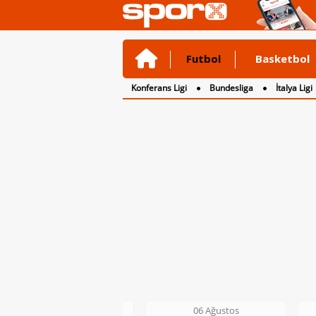
Futbol
Basketbol
Konferans Ligi
Bundesliga
İtalya Ligi
2. Lig
3. Lig
06 Ağustos
06 Ağustos