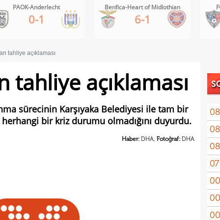
PAOK-Anderlecht
Benfica-Heart of Midlothian
F
0-1
6-1
an tahliye açıklaması
n tahliye açıklaması
S
nma sürecinin Karşıyaka Belediyesi ile tam bir
08
e herhangi bir kriz durumu olmadığını duyurdu.
08
ret!
Haber:
DHA,
Fotoğraf:
DHA
08
07
mas
00
pua
00
00