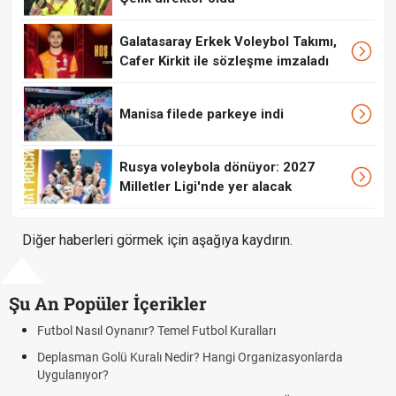
Galatasaray Erkek Voleybol Takımı,
Cafer Kirkit ile sözleşme imzaladı
Manisa filede parkeye indi
Rusya voleybola dönüyor: 2027
Milletler Ligi'nde yer alacak
Diğer haberleri görmek için aşağıya kaydırın.
Şu An Popüler İçerikler
Futbol Nasıl Oynanır? Temel Futbol Kuralları
H
B
Deplasman Golü Kuralı Nedir? Hangi Organizasyonlarda
Uygulanıyor?
H
K