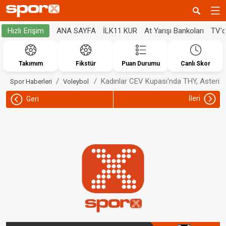
ANA SAYFA
İLK11 KUR
At Yarışı Bankoları
TV'
Hızlı Erişim
Takımım
Fikstür
Puan Durumu
Canlı Skor
Kadınlar CEV Kupası'nda THY, Asterix
Spor Haberleri
Voleybol
İleri
Geri