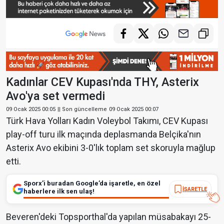
Kadınlar CEV Kupası'nda THY, Asterix
Avo'ya set vermedi
09 Ocak 2025 00:05
|| Son güncelleme
09 Ocak 2025 00:07
Türk Hava Yolları Kadın Voleybol Takımı, CEV Kupası
play-off turu ilk maçında deplasmanda Belçika'nın
Asterix Avo ekibini 3-0'lık toplam set skoruyla mağlup
etti.
Sporx’i buradan Google’da işaretle, en özel
İŞARETLE
haberlere ilk sen ulaş!
Beveren'deki Topsporthal'da yapılan müsabakayı 25-