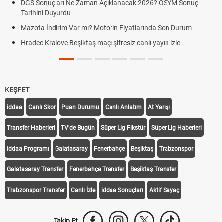
DGS Sonuçları Ne Zaman Açıklanacak 2026? ÖSYM Sonuç
Tarihini Duyurdu
H
ca
Mazota İndirim Var mı? Motorin Fiyatlarında Son Durum
H
Hradec Kralove Beşiktaş maçı şifresiz canlı yayın izle
li
H
KEŞFET
iddaa
Canlı Skor
Puan Durumu
Canlı Anlatım
At Yarışı
Transfer Haberleri
TV'de Bugün
Süper Lig Fikstür
Süper Lig Haberleri
iddaa Programı
Galatasaray
Fenerbahçe
Beşiktaş
Trabzonspor
Galatasaray Transfer
Fenerbahçe Transfer
Beşiktaş Transfer
Trabzonspor Transfer
Canlı İzle
iddaa Sonuçları
Aktif Sayaç