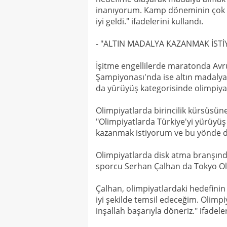
inanıyorum. Kamp döneminin çok 
iyi geldi." ifadelerini kullandı.
- "ALTIN MADALYA KAZANMAK İST
İşitme engellilerde maratonda Av
Şampiyonası'nda ise altın madalya
da yürüyüş kategorisinde olimpiyatl
Olimpiyatlarda birincilik kürsüsün
"Olimpiyatlarda Türkiye'yi yürüyü
kazanmak istiyorum ve bu yönde d
Olimpiyatlarda disk atma branşında
sporcu Serhan Çalhan da Tokyo Olimp
Çalhan, olimpiyatlardaki hedefinin
iyi şekilde temsil edeceğim. Olimp
inşallah başarıyla döneriz." ifadeler