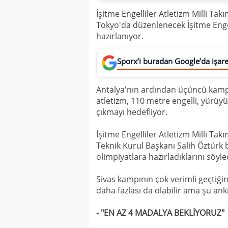
İşitme Engelliler Atletizm Milli Ta
Tokyo'da düzenlenecek İşitme Enge
hazırlanıyor.
Sporx’i buradan Google’da işaret
Antalya'nın ardından üçüncü kamp 
atletizm, 110 metre engelli, yürüy
çıkmayı hedefliyor.
İşitme Engelliler Atletizm Milli T
Teknik Kurul Başkanı Salih Öztürk 
olimpiyatlara hazırladıklarını söyle
Sivas kampının çok verimli geçtiğin
daha fazlası da olabilir ama şu ank
- "EN AZ 4 MADALYA BEKLİYORUZ"