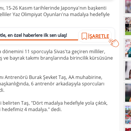
kımı, 15-26 Kasım tarihlerinde Japonya'nın başkenti
21
çözü
lliler Yaz Olimpiyat Oyunları'na madalya hedefiyle
21
20
kara
le, en özel haberlere ilk sen ulaş!
İŞARETLE
20
Must
20
dönemini 11 sporcuyla Sivas'ta geçiren milliler,
üş ve bayrak takımı branşlarında birincilik kürsüsüne
19
19
akımı Antrenörü Burak Şevket Taş, AA muhabirine,
19
başkanlığında, 6 antrenör arkadaşıyla sporcuları
di.
19
19
yolla
i belirten Taş, "Dört madalya hedefiyle yola çıktık,
i hedefimiz 4 madalya." dedi.
18
18