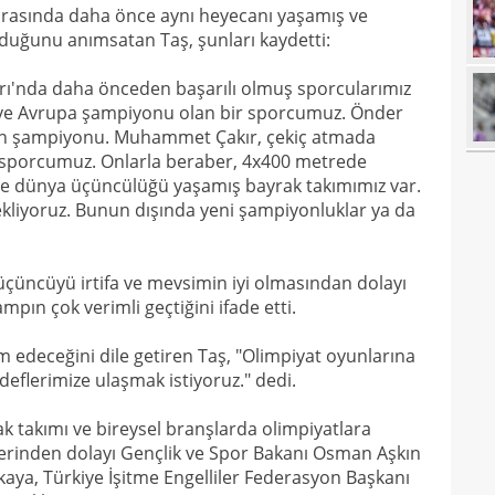
18
 arasında daha önce aynı heyecanı yaşamış ve
duğunu anımsatan Taş, şunları kaydetti:
18
18
baba
arı'nda daha önceden başarılı olmuş sporcularımız
a ve Avrupa şampiyonu olan bir sporcumuz. Önder
18
futb
on şampiyonu. Muhammet Çakır, çekiç atmada
18
 sporcumuz. Onlarla beraber, 4x400 metrede
 ile dünya üçüncülüğü yaşamış bayrak takımımız var.
18
kliyoruz. Bunun dışında yeni şampiyonluklar ya da
18
alam
17
başı
 üçüncüyü irtifa ve mevsimin iyi olmasından dolayı
ampın çok verimli geçtiğini ifade etti.
17
boya
17
m edeceğini dile getiren Taş, "Olimpiyat oyunlarına
edeflerimize ulaşmak istiyoruz." dedi.
17
k takımı ve bireysel branşlarda olimpiyatlara
17
gör
klerinden dolayı Gençlik ve Spor Bakanı Osman Aşkın
17
aya, Türkiye İşitme Engelliler Federasyon Başkanı