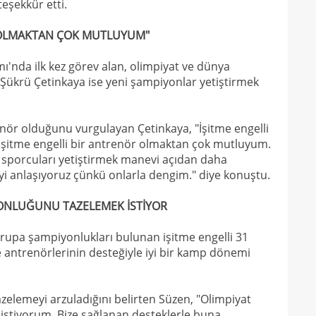
eşekkür etti.
17
16
R OLMAKTAN ÇOK MUTLUYUM"
Dio
16
ımı'nda ilk kez görev alan, olimpiyat ve dünya
Şükrü Çetinkaya ise yeni şampiyonlar yetiştirmek
16
16
renör olduğunu vurgulayan Çetinkaya, "İşitme engelli
16
Avru
İşitme engelli bir antrenör olmaktan çok mutluyum.
16
şamp
li sporcuları yetiştirmek manevi açıdan daha
iyi anlaşıyoruz çünkü onlarla dengim." diye konuştu.
16
dire
15
YONLUĞUNU TAZELEMEK İSTİYOR
fina
15
kattı
vrupa şampiyonlukları bulunan işitme engelli 31
se antrenörlerinin desteğiyle iyi bir kamp dönemi
15
seyi
15
"Gal
elemeyi arzuladığını belirten Süzen, "Olimpiyat
15
stiyorum. Bize sağlanan desteklerle buna