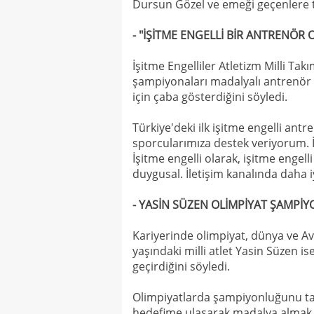
Dursun Gözel ve emeği geçenlere t
- "İŞİTME ENGELLİ BİR ANTRENÖ
İşitme Engelliler Atletizm Milli Tak
şampiyonaları madalyalı antrenör 
için çaba gösterdiğini söyledi.
Türkiye'deki ilk işitme engelli ant
sporcularımıza destek veriyorum. 
İşitme engelli olarak, işitme engel
duygusal. İletişim kanalında daha 
- YASİN SÜZEN OLİMPİYAT ŞAMPİ
Kariyerinde olimpiyat, dünya ve A
yaşındaki milli atlet Yasin Süzen i
geçirdiğini söyledi.
Olimpiyatlarda şampiyonluğunu taz
hedefime ulaşarak madalya almak i