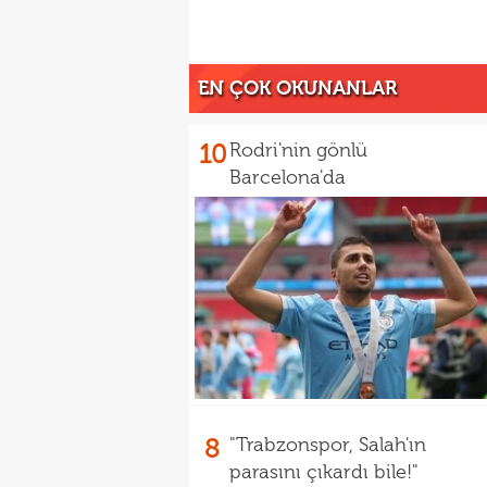
EN ÇOK OKUNANLAR
10
Rodri'nin gönlü
Barcelona'da
8
"Trabzonspor, Salah'ın
parasını çıkardı bile!"