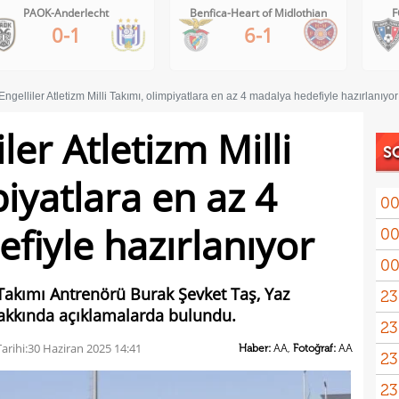
PAOK-Anderlecht
Benfica-Heart of Midlothian
F
0-1
6-1
Engelliler Atletizm Milli Takımı, olimpiyatlara en az 4 madalya hedefiyle hazırlanıyor
ler Atletizm Milli
S
iyatlara en az 4
00
fiyle hazırlanıyor
00
00
i Takımı Antrenörü Burak Şevket Taş, Yaz
23
hakkında açıklamalarda bulundu.
23
yağd
arihi:
30 Haziran 2025 14:41
Haber:
AA,
Fotoğraf:
AA
23
iste
23
kaza