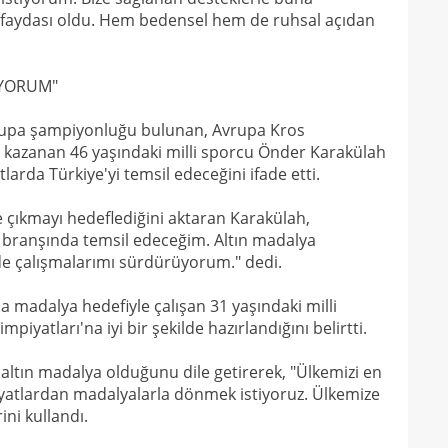
15
faydası oldu. Hem bedensel hem de ruhsal açıdan
mali
15
sözl
İYORUM"
prog
rupa şampiyonluğu bulunan, Avrupa Kros
 kazanan 46 yaşındaki milli sporcu Önder Karakülah
arda Türkiye'yi temsil edeceğini ifade etti.
e çıkmayı hedeflediğini aktaran Karakülah,
ş branşında temsil edeceğim. Altın madalya
e çalışmalarımı sürdürüyorum." dedi.
 madalya hedefiyle çalışan 31 yaşındaki milli
iyatları'na iyi bir şekilde hazırlandığını belirtti.
 altın madalya olduğunu dile getirerek, "Ülkemizi en
iyatlardan madalyalarla dönmek istiyoruz. Ülkemize
ini kullandı.