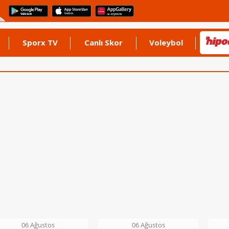
Sporx TV
Canlı Skor
Voleybol
06 Ağustos
06 Ağustos