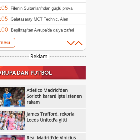
:05
ndim"
Filenin Sultanları'ndan güçlü prova
:05
Galatasaray MCT Technic, Alen
:00
lagic'i kadrosuna kattı
Beşiktaş'tan Avrupa'da dalya zaferi
:55
Beşiktaş Kadın Futbol Takımı, üç golle
:16
andı
Emirhan Topçu: "Topun oraya geleceğini
Reklam
:11
ettim"
Semih Kılıçsoy: "Beşiktaş'ı çok
VRUPA'DAN FUTBOL
:05
mişim"
Beşiktaş'ta inanılmaz rakam: Alexander
:52
el
10 kişi kalan Beşiktaş'tan Avrupa'da 100.
Atletico Madrid'den
:49
r!
Sörloth kararı! İşte istenen
Galatasaray'dan suç duyurusu
rakam
:42
James Trafford, rekorla Leeds United'a
James Trafford, rekorla
:32
Kassoum Ouattara, 6 dakikada kırmızı
Leeds United'a gitti
:18
 gördü!
Aleksey Batrakov için Galatasaray
Real Madrid'de Vinicius
:14
laması!
Real Madrid'de Vinicius Junior düğümü