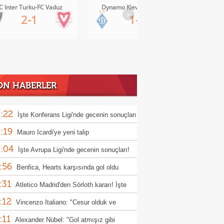
C Inter Turku-FC Vaduz
Dynamo Kiev-Qarabag FK
FC Tw
>
2-1
1-0
ON HABERLER
:22
İşte Konferans Ligi'nde gecenin sonuçları
:19
Mauro Icardi'ye yeni talip
:04
İşte Avrupa Ligi'nde gecenin sonuçları!
:56
Benfica, Hearts karşısında gol oldu
:31
ı!
Atletico Madrid'den Sörloth kararı! İşte
:12
nen rakam
Vincenzo Italiano: "Cesur olduk ve
:11
ndık"
Alexander Nübel: "Gol atmışız gibi