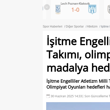
RB Salzburg-Pafos FC
Lech Poznan-Klaksvik
<
1-0
1-0
Spor Haberleri
Diğer Sporlar
Atletizm
İşitme 
İşitme Engelli
Takımı, olimp
madalya hede
İşitme Engelliler Atletizm Mill
Olimpiyat Oyunları hedefleri 
30 Haziran 2025 14:33
| Son Güncelleme T