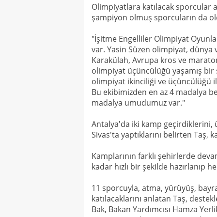
Olimpiyatlara katılacak sporcular
şampiyon olmuş sporcuların da ol
"İşitme Engelliler Olimpiyat Oyunl
var. Yasin Süzen olimpiyat, düny
Karakülah, Avrupa kros ve marat
olimpiyat üçüncülüğü yaşamış bir
olimpiyat ikinciliği ve üçüncülüğü
Bu ekibimizden en az 4 madalya be
madalya umudumuz var."
Antalya'da iki kamp geçirdiklerini,
Sivas'ta yaptıklarını belirten Taş, k
Kamplarının farklı şehirlerde deva
kadar hızlı bir şekilde hazırlanıp h
11 sporcuyla, atma, yürüyüş, bayra
katılacaklarını anlatan Taş, deste
Bak, Bakan Yardımcısı Hamza Yerlik