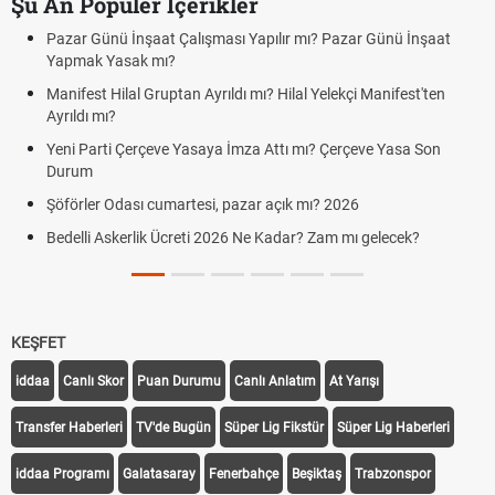
Şu An Popüler İçerikler
r Günü İnşaat Çalışması Yapılır mı? Pazar Günü İnşaat
Bedelli 
mak Yasak mı?
Kuyumcu
fest Hilal Gruptan Ayrıldı mı? Hilal Yelekçi Manifest'ten
cumarte
ldı mı?
Hafta So
 Parti Çerçeve Yasaya İmza Attı mı? Çerçeve Yasa Son
Cumarte
um
Aras Ka
rler Odası cumartesi, pazar açık mı? 2026
Cumarte
lli Askerlik Ücreti 2026 Ne Kadar? Zam mı gelecek?
Hazırlı
KEŞFET
iddaa
Canlı Skor
Puan Durumu
Canlı Anlatım
At Yarışı
Transfer Haberleri
TV'de Bugün
Süper Lig Fikstür
Süper Lig Haberleri
iddaa Programı
Galatasaray
Fenerbahçe
Beşiktaş
Trabzonspor