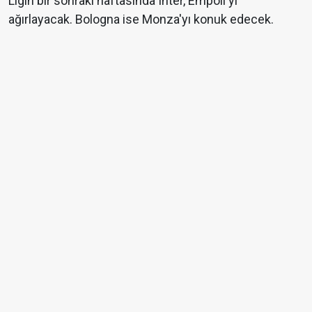
Ligin bir sonraki haftasında Inter, Empoli'yi
ağırlayacak. Bologna ise Monza'yı konuk edecek.