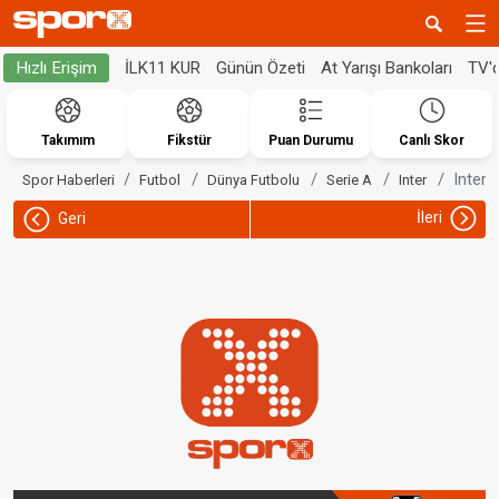
İLK11 KUR
Günün Özeti
At Yarışı Bankoları
TV'
Hızlı Erişim
Takımım
Fikstür
Puan Durumu
Canlı Skor
Inter,
Spor Haberleri
Futbol
Dünya Futbolu
Serie A
Inter
İleri
Geri