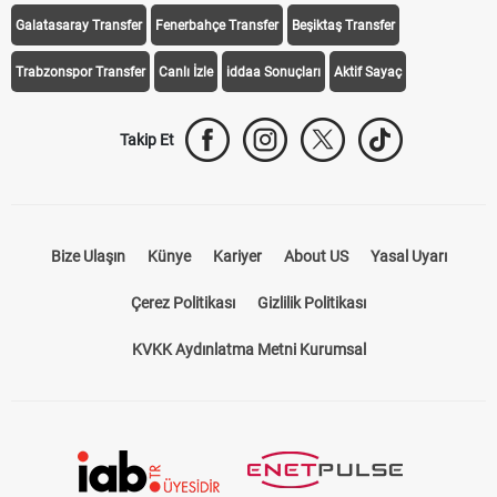
Galatasaray Transfer
Fenerbahçe Transfer
Beşiktaş Transfer
Trabzonspor Transfer
Canlı İzle
iddaa Sonuçları
Aktif Sayaç
Takip Et
Bize Ulaşın
Künye
Kariyer
About US
Yasal Uyarı
Çerez Politikası
Gizlilik Politikası
KVKK Aydınlatma Metni Kurumsal