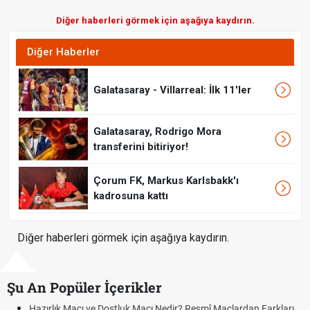
Diğer haberleri görmek için aşağıya kaydırın.
Diğer Haberler
Galatasaray - Villarreal: İlk 11'ler
Galatasaray, Rodrigo Mora
transferini bitiriyor!
Çorum FK, Markus Karlsbakk'ı
kadrosuna kattı
Diğer haberleri görmek için aşağıya kaydırın.
Şu An Popüler İçerikler
zırlık Maçı ve Dostluk Maçı Nedir? Resmî Maçlardan Farkları
Puan