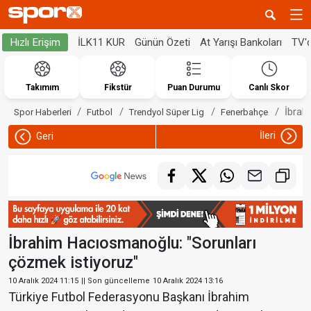
İLK11 KUR
Günün Özeti
At Yarışı Bankoları
TV'
Hızlı Erişim
Takımım
Fikstür
Puan Durumu
Canlı Skor
İbrah
Spor Haberleri
Futbol
Trendyol Süper Lig
Fenerbahçe
İleri
Geri
İbrahim Hacıosmanoğlu: "Sorunları
çözmek istiyoruz"
10 Aralık 2024 11:15
|| Son güncelleme
10 Aralık 2024 13:16
Türkiye Futbol Federasyonu Başkanı İbrahim