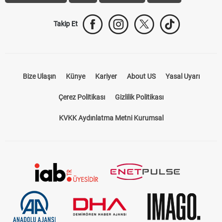
Trabzonspor Transfer
Canlı İzle
iddaa Sonuçları
Aktif Sayaç
Takip Et
Bize Ulaşın
Künye
Kariyer
About US
Yasal Uyarı
Çerez Politikası
Gizlilik Politikası
KVKK Aydınlatma Metni Kurumsal