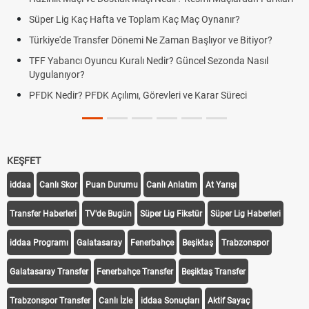
üper Lig Kaç Hafta ve Toplam Kaç Maç Oynanır?
Skor
rkiye'de Transfer Dönemi Ne Zaman Başlıyor ve Bitiyor?
Futbo
F Yabancı Oyuncu Kuralı Nedir? Güncel Sezonda Nasıl
Depla
ygulanıyor?
Uygu
DK Nedir? PFDK Açılımı, Görevleri ve Karar Süreci
DGS 
Tarih
KEŞFET
iddaa
Canlı Skor
Puan Durumu
Canlı Anlatım
At Yarışı
Transfer Haberleri
TV'de Bugün
Süper Lig Fikstür
Süper Lig Haberleri
iddaa Programı
Galatasaray
Fenerbahçe
Beşiktaş
Trabzonspor
Galatasaray Transfer
Fenerbahçe Transfer
Beşiktaş Transfer