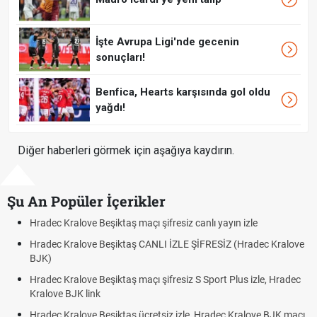
İşte Avrupa Ligi'nde gecenin
sonuçları!
Benfica, Hearts karşısında gol oldu
yağdı!
Diğer haberleri görmek için aşağıya kaydırın.
Şu An Popüler İçerikler
Beşiktaş maçı şifresiz canlı yayın izle
Hradec Kralove - Be
 Beşiktaş CANLI İZLE ŞİFRESİZ (Hradec Kralove
Hradec Kralove Beş
BJK link
Beşiktaş maçı şifresiz S Sport Plus izle, Hradec
Trivela Nedir? Triv
nk
Röveşata Nedir? R
 Beşiktaş ücretsiz izle, Hradec Kralove BJK maçı