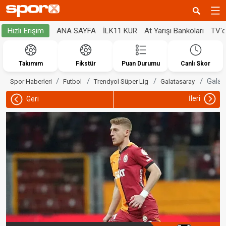
ANA SAYFA
İLK11 KUR
At Yarışı Bankoları
TV'
Hızlı Erişim
Takımım
Fikstür
Puan Durumu
Canlı Skor
Galat
Spor Haberleri
Futbol
Trendyol Süper Lig
Galatasaray
İleri
Geri