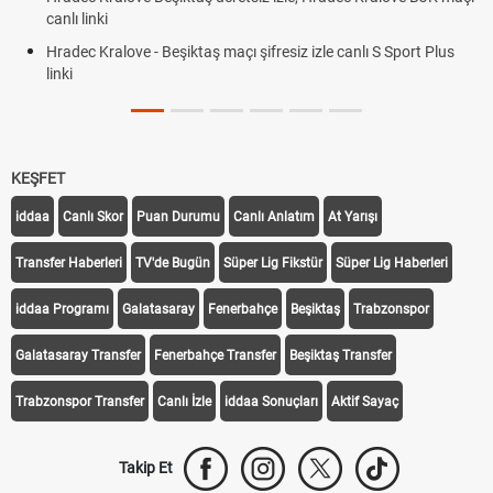
Plonjon Nedir? Kale
- Beşiktaş maçı şifresiz izle canlı S Sport Plus
KEŞFET
iddaa
Canlı Skor
Puan Durumu
Canlı Anlatım
At Yarışı
Transfer Haberleri
TV'de Bugün
Süper Lig Fikstür
Süper Lig Haberleri
iddaa Programı
Galatasaray
Fenerbahçe
Beşiktaş
Trabzonspor
Galatasaray Transfer
Fenerbahçe Transfer
Beşiktaş Transfer
Trabzonspor Transfer
Canlı İzle
iddaa Sonuçları
Aktif Sayaç
Takip Et