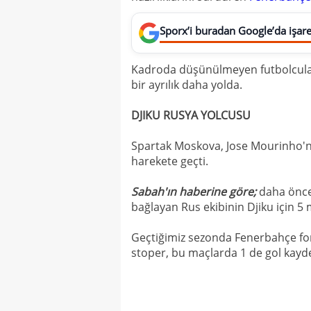
Sporx’i buradan Google’da işaret
Kadroda düşünülmeyen futbolcular
bir ayrılık daha yolda.
DJIKU RUSYA YOLCUSU
Spartak Moskova, Jose Mourinho'n
harekete geçti.
Sabah'ın haberine göre;
daha önce
bağlayan Rus ekibinin Djiku için 5 mi
Geçtiğimiz sezonda Fenerbahçe for
stoper, bu maçlarda 1 de gol kayde