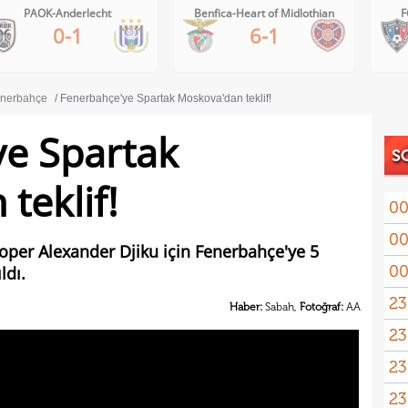
PAOK-Anderlecht
Benfica-Heart of Midlothian
F
0-1
6-1
nerbahçe
Fenerbahçe'ye Spartak Moskova'dan teklif!
ye Spartak
S
teklif!
00
00
oper Alexander Djiku için Fenerbahçe'ye 5
00
ldı.
23
Haber:
Sabah,
Fotoğraf:
AA
23
yağd
23
iste
23
kaza