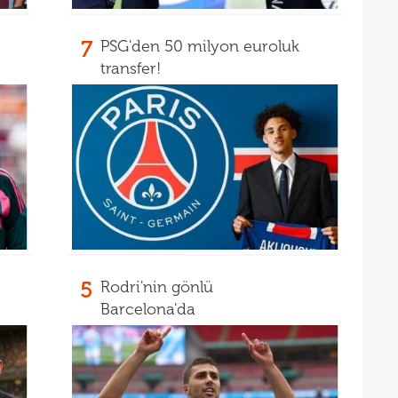
17
16
Dio
7
PSG'den 50 milyon euroluk
transfer!
16
16
16
16
Avru
16
şamp
16
dire
15
fina
5
Rodri'nin gönlü
15
kattı
Barcelona'da
15
seyi
15
"Gal
15