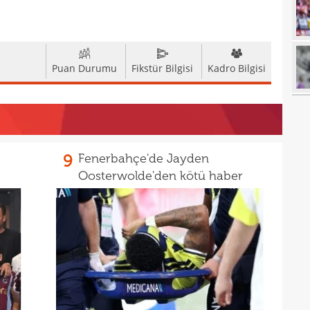
18
18
18
baba
Puan Durumu
Fikstür Bilgisi
Kadro Bilgisi
18
futb
18
18
18
alam
9
Fenerbahçe'de Jayden
17
başı
Oosterwolde'den kötü haber
17
boya
17
17
17
gör
17