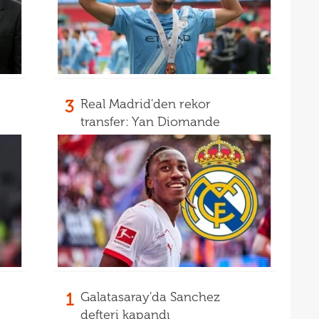
15
mali
15
sözl
prog
3
Real Madrid'den rekor
transfer: Yan Diomande
1
Galatasaray'da Sanchez
defteri kapandı