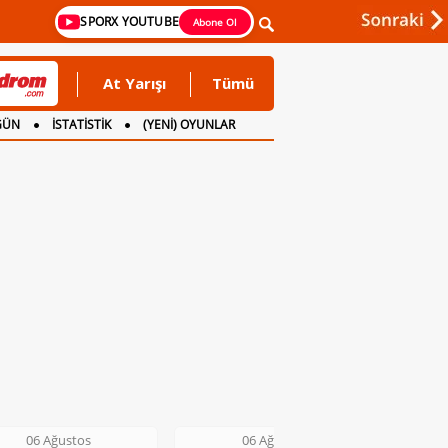
SPORX YOUTUBE
Abone Ol
At Yarışı
Tümü
GÜN
İSTATİSTİK
(YENİ) OYUNLAR
06 Ağustos
06 Ağustos