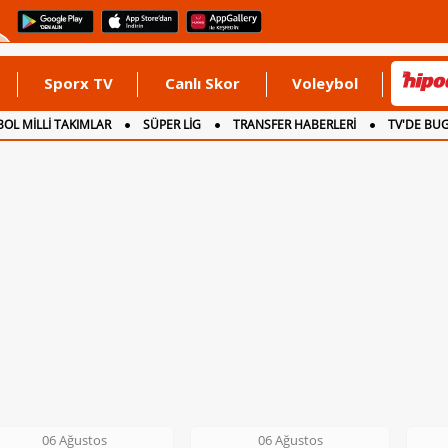
Sporx TV
Canlı Skor
Voleybol
OL MİLLİ TAKIMLAR
SÜPER LİG
TRANSFER HABERLERİ
TV'DE BU
06 Ağustos
06 Ağustos