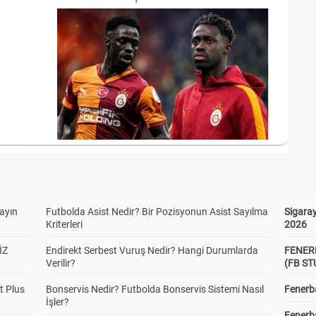
yayın
Futbolda Asist Nedir? Bir Pozisyonun Asist Sayılma
Sigaray
Kriterleri
2026
İZ
Endirekt Serbest Vuruş Nedir? Hangi Durumlarda
FENER
Verilir?
(FB S
t Plus
Bonservis Nedir? Futbolda Bonservis Sistemi Nasıl
Fenerba
İşler?
Fenerb