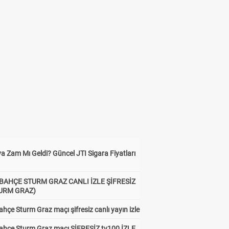
a Zam Mı Geldi? Güncel JTI Sigara Fiyatları
BAHÇE STURM GRAZ CANLI İZLE ŞİFRESİZ
TURM GRAZ)
hçe Sturm Graz maçı şifresiz canlı yayın izle
ahçe Sturm Graz maçı ŞİFRESİZ tv100 İZLE,