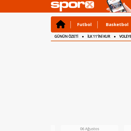
Futbol
Basketbol
GÜNÜN ÖZETİ
İLK 11'İNİ KUR
VOLEYB
CANLI ANLATIM
İNGİLTERE
06 Ağustos
06 Ağustos