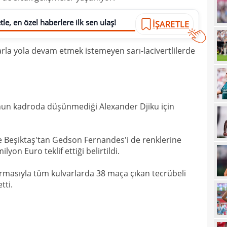
21
çözü
le, en özel haberlere ilk sen ulaş!
İŞARETLE
21
la yola devam etmek istemeyen sarı-lacivertlilerde
20
kara
20
Must
20
19
un kadroda düşünmediği Alexander Djiku için
19
 Beşiktaş'tan Gedson Fernandes'i de renklerine
19
lyon Euro teklif ettiği belirtildi.
19
masıyla tüm kulvarlarda 38 maça çıkan tecrübeli
19
yolla
tti.
18
18