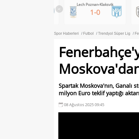
RB Salzburg-Pafos FC
Lech Poznan-Klaksvik
<
1-0
1-0
Spor Haberleri
Futbol
Trendyol Süper Lig
Fe
Fenerbahçe'
Moskova'dan 
Spartak Moskova'nın, Ganalı st
milyon Euro teklif yaptığı aktarı
08 Ağustos 2025 09:45