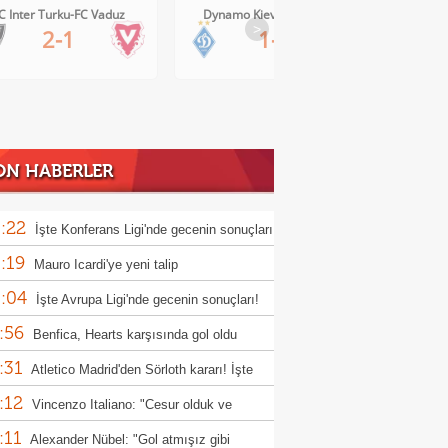
C Inter Turku-FC Vaduz
Dynamo Kiev-Qarabag FK
FC Tw
>
2-1
1-0
ON HABERLER
:22
İşte Konferans Ligi'nde gecenin sonuçları
:19
Mauro Icardi'ye yeni talip
:04
İşte Avrupa Ligi'nde gecenin sonuçları!
:56
Benfica, Hearts karşısında gol oldu
:31
ı!
Atletico Madrid'den Sörloth kararı! İşte
:12
nen rakam
Vincenzo Italiano: "Cesur olduk ve
:11
ndık"
Alexander Nübel: "Gol atmışız gibi