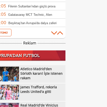
:05
ndim"
Filenin Sultanları'ndan güçlü prova
:05
Galatasaray MCT Technic, Alen
:00
lagic'i kadrosuna kattı
Beşiktaş'tan Avrupa'da dalya zaferi
:55
Beşiktaş Kadın Futbol Takımı, üç golle
:16
andı
Emirhan Topçu: "Topun oraya geleceğini
Reklam
:11
ettim"
Semih Kılıçsoy: "Beşiktaş'ı çok
VRUPA'DAN FUTBOL
:05
mişim"
Beşiktaş'ta inanılmaz rakam: Alexander
:52
el
10 kişi kalan Beşiktaş'tan Avrupa'da 100.
Atletico Madrid'den
:49
r!
Sörloth kararı! İşte istenen
Galatasaray'dan suç duyurusu
rakam
:42
James Trafford, rekorla Leeds United'a
James Trafford, rekorla
:32
Kassoum Ouattara, 6 dakikada kırmızı
Leeds United'a gitti
:18
 gördü!
Aleksey Batrakov için Galatasaray
Real Madrid'de Vinicius
:14
laması!
Real Madrid'de Vinicius Junior düğümü