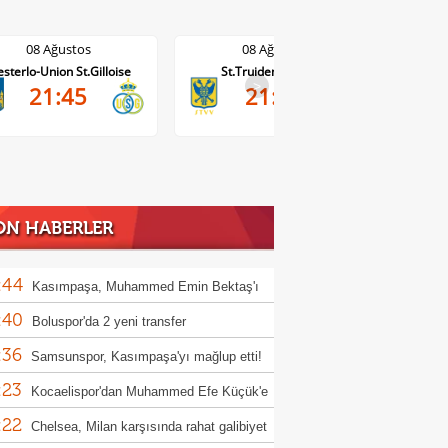
08 Ağustos
08 Ağustos
St.Truiden-Lommel
Standard Liege-Cercle Brugge
Wo
>
21:45
19:15
ON HABERLER
:44
Kasımpaşa, Muhammed Emin Bektaş'ı
:40
ladı!
Boluspor'da 2 yeni transfer
:36
Samsunspor, Kasımpaşa'yı mağlup etti!
:23
Kocaelispor'dan Muhammed Efe Küçük'e
:22
llık imza
Chelsea, Milan karşısında rahat galibiyet