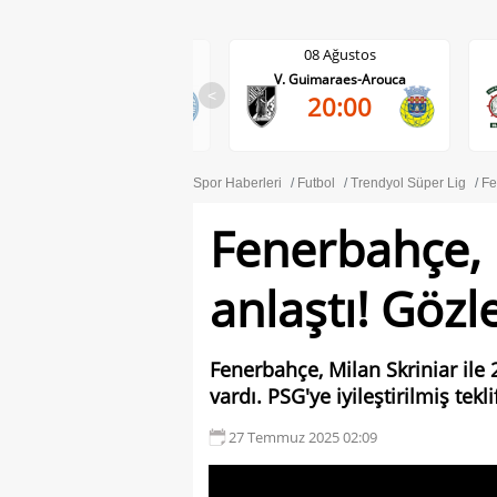
08 Ağustos
08 Ağustos
V. Guimaraes-Arouca
Maritimo-Casa Pia
0-0
<
20:00
41'
Spor Haberleri
Futbol
Trendyol Süper Lig
Fe
Fenerbahçe, M
anlaştı! Gözl
Fenerbahçe, Milan Skriniar ile
vardı. PSG'ye iyileştirilmiş tek
27 Temmuz 2025 02:09