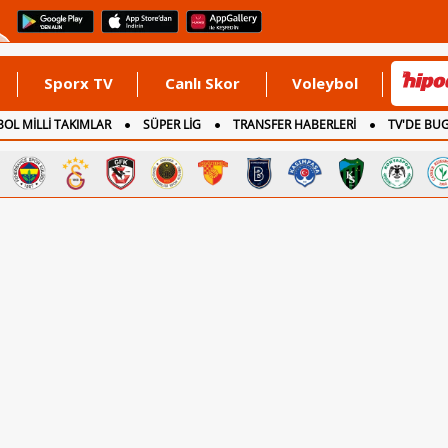
Sporx TV
Canlı Skor
Voleybol
OL MİLLİ TAKIMLAR
SÜPER LİG
TRANSFER HABERLERİ
TV'DE BU