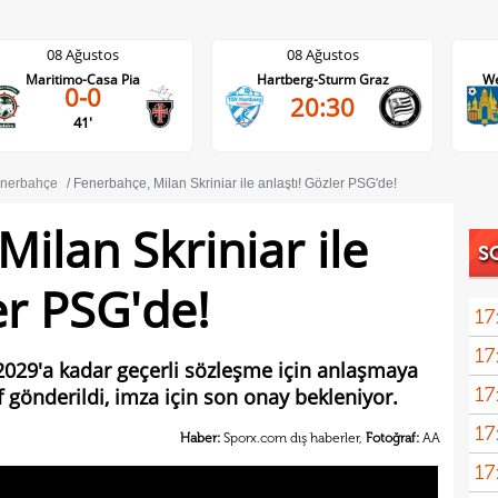
08 Ağustos
08 Ağustos
Hartberg-Sturm Graz
Westerlo-Union St.Gilloise
20:30
21:45
nerbahçe
Fenerbahçe, Milan Skriniar ile anlaştı! Gözler PSG'de!
ilan Skriniar ile
S
er PSG'de!
17
17
açık
 2029'a kadar geçerli sözleşme için anlaşmaya
17
lif gönderildi, imza için son onay bekleniyor.
17
Haber:
Sporx.com dış haberler,
Fotoğraf:
AA
17
5 yı