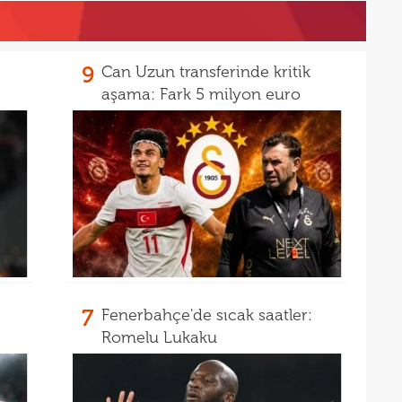
00
Coşk
00
"Fib
9
Can Uzun transferinde kritik
00
aşama: Fark 5 milyon euro
Arau
00
kon
00
kaldı
00
fina
23
tale
23
bird
23
22
7
Fenerbahçe'de sıcak saatler:
kattı
Romelu Lukaku
22
anda
22