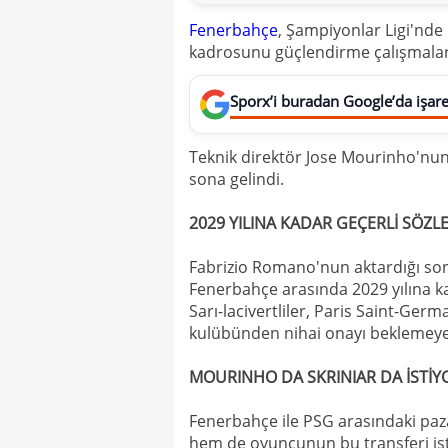
Fenerbahçe
, Şampiyonlar Ligi'nde
kadrosunu güçlendirme çalışmalar
Sporx’i buradan Google’da işaret
Teknik direktör Jose Mourinho'nun ı
sona gelindi.
2029 YILINA KADAR GEÇERLİ SÖZL
Fabrizio Romano'nun aktardığı son b
Fenerbahçe arasında 2029 yılına ka
Sarı-lacivertliler, Paris Saint-Germa
kulübünden nihai onayı beklemeye
MOURINHO DA SKRINIAR DA İSTİY
Fenerbahçe ile PSG arasındaki pa
hem de oyuncunun bu transferi iste