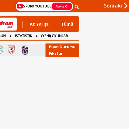
SPORX YOUTUBE
Abone Ol
At Yarışı
Tümü
GÜN
İSTATİSTİK
(YENİ) OYUNLAR
Puan Durumu
Fikstür