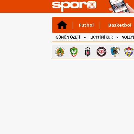
Futbol
Basketbol
GÜNÜN ÖZETİ
İLK 11'İNİ KUR
VOLEYB
CANLI ANLATIM
İNGİLTERE