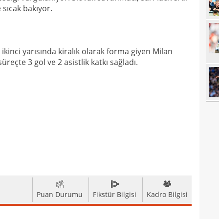
sıcak bakıyor.
11
sebe
11
Höjb
10
yanı
kinci yarısında kiralık olarak forma giyen Milan
üreçte 3 gol ve 2 asistlik katkı sağladı.
10
soru
10
yıld
10
10
10
"Sen
10
vazg
10
açı
09
Puan Durumu
Fikstür Bilgisi
Kadro Bilgisi
09
00
Endr