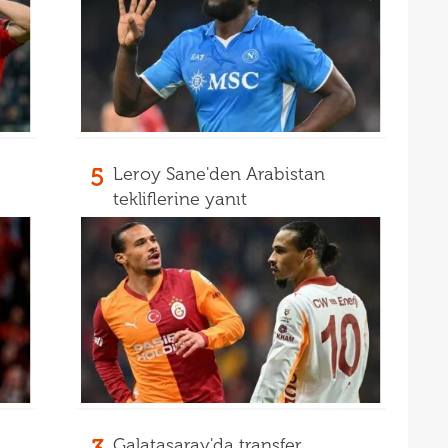
21
21
Luk
21
21
Rulli
Şamp
5
Leroy Sane'den Arabistan
tekliflerine yanıt
Galatasaray'da transfer