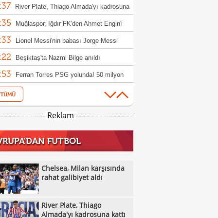
:37
River Plate, Thiago Almada'yı kadrosuna
:35
Muğlaspor, Iğdır FK'den Ahmet Engin'i
:33
fer etti
Lionel Messi'nin babası Jorge Messi
:22
tını kaybetti
Beşiktaş'ta Nazmi Bilge anıldı
:53
Ferran Torres PSG yolunda! 50 milyon
:53
luk transfer
Berkan Kutlu Konyaspor'a veda etti!
:38
Salah'a Araklı'da arazi teklifi: O anlar ilgi
Reklam
:16
ü
VakıfBank, Çek pasör çaprazı Monika
VRUPA'DAN FUTBOL
:09
cuska'yı transfer etti
Eski milli futbolcu Haluk Erdem hayatını
:06
etti
Trabzonspor'da transfer uçağı kalkıyor:
Chelsea, Milan karşısında
:57
win Nunez
rahat galibiyet aldı
Alanyaspor, Baran Ali Gezek ve Şahin
:48
i kadrosuna kattı
Trabzonspor'da Salah etkisi: Kombine
River Plate, Thiago
:43
şlarında rekor!
Galatasaray, Manisa FK'den Umut
Almada'yı kadrosuna kattı