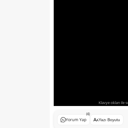
Klavye okları ile 
(4)
Yorum Yap
Yazı Boyutu