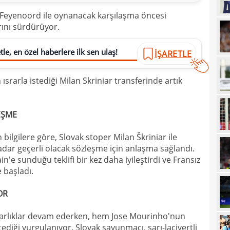
14
Erde
 Feyenoord ile oynanacak karşılaşma öncesi
ını sürdürüyor.
14
için
14
Luk
le, en özel haberlere ilk sen ulaş!
İŞARETLE
13
srarla istediği Milan Skriniar transferinde artık
13
Sala
13
sonu
EŞME
12
arka
12
ilgilere göre, Slovak stoper Milan Škriniar ile
itiraf
dar geçerli olacak sözleşme için anlaşma sağlandı.
12
ayrıl
in'e sunduğu teklifi bir kez daha iyileştirdi ve Fransız
 başladı.
12
talip
12
5 mi
OR
11
Avru
zarlıklar devam ederken, hem Jose Mourinho'nun
11
diği vurgulanıyor. Slovak savunmacı, sarı-lacivertli