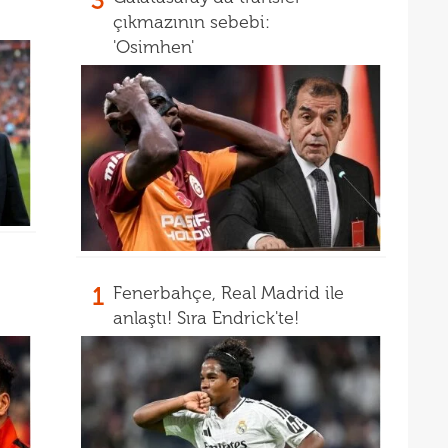
3
çıkmazının sebebi:
'Osimhen'
1
Fenerbahçe, Real Madrid ile
anlaştı! Sıra Endrick'te!