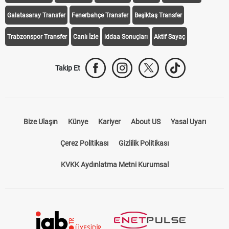
Transfer Haberleri
TV'de Bugün
Süper Lig Fikstür
Süper Lig Haberleri
iddaa Programı
Galatasaray
Fenerbahçe
Beşiktaş
Trabzonspor
Galatasaray Transfer
Fenerbahçe Transfer
Beşiktaş Transfer
Trabzonspor Transfer
Canlı İzle
iddaa Sonuçları
Aktif Sayaç
Takip Et
Bize Ulaşın
Künye
Kariyer
About US
Yasal Uyarı
Çerez Politikası
Gizlilik Politikası
KVKK Aydınlatma Metni Kurumsal