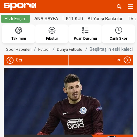
ANA SAYFA
İLK11 KUR
At Yarışı Bankoları
TV'
Hızlı Erişim
Takımım
Fikstür
Puan Durumu
Canlı Skor
Beşiktaş'ın eski kalecis
Spor Haberleri
Futbol
Dünya Futbolu
İleri
Geri