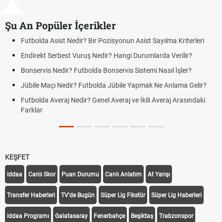
Şu An Popüler İçerikler
tbolda Asist Nedir? Bir Pozisyonun Asist Sayılma Kriterleri
Futbo
direkt Serbest Vuruş Nedir? Hangi Durumlarda Verilir?
Açık 
Yenil
nservis Nedir? Futbolda Bonservis Sistemi Nasıl İşler?
DGS 
bile Maçı Nedir? Futbolda Jübile Yapmak Ne Anlama Gelir?
Tarih
tbolda Averaj Nedir? Genel Averaj ve İkili Averaj Arasındaki
Motor
rklar
Tarih
Fındı
Oldu
KEŞFET
iddaa
Canlı Skor
Puan Durumu
Canlı Anlatım
At Yarışı