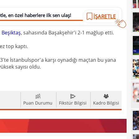
10
açı
le, en özel haberlere ilk sen ulaş!
İŞARETLE
09
09
a
Beşiktaş
, sahasında Başakşehir'i 2-1 mağlup etti.
00
Endr
ez top kaptı.
00
Coşk
023'te İstanbulspor'a karşı oynadığı maçtan bu yana
00
"Fib
üksek sayısı oldu.
00
Arau
00
kon
00
kaldı
Puan Durumu
Fikstür Bilgisi
Kadro Bilgisi
00
fina
23
tale
23
bird
23