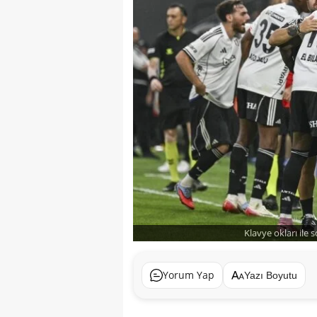
Klavye okları ile 
Yorum Yap
Yazı Boyutu