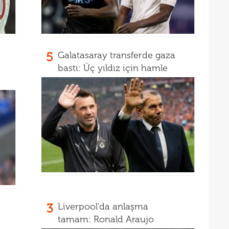
19
kattı
19
Süe
19
tekli
5
Galatasaray transferde gaza
bastı: Üç yıldız için hamle
19
18
Unit
18
oyun
18
İsve
18
17
17
17
100 
3
Liverpool'da anlaşma
17
tamam: Ronald Araujo