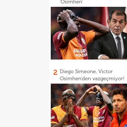
'Osimhen'
2
Diego Simeone, Victor
Osimhen'den vazgeçmiyor!