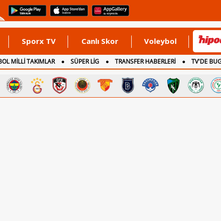
Sporx TV
Canlı Skor
Voleybol
OL MİLLİ TAKIMLAR
SÜPER LİG
TRANSFER HABERLERİ
TV'DE BU