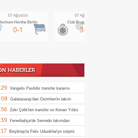
07 Ağustos
07 Ağustos
Club Brugge-Kortrijk
Altach-WSG Tirol
>
3-0
3-1
ON HABERLER
:29
Vangelis Pavlidis transfer kararını
:08
nda verdi!
Galatasaray'dan Osimhen'in takım
:56
daşına teklif hazırlığı!
Zeki Çelik'ten transfer ve Kenan Yıldız
:39
ı!
Fenerbahçe'de Semedo takımdan
:17
abilir! İşte nedeni
Beşiktaş'ta Felix Uduokhai'ye sürpriz