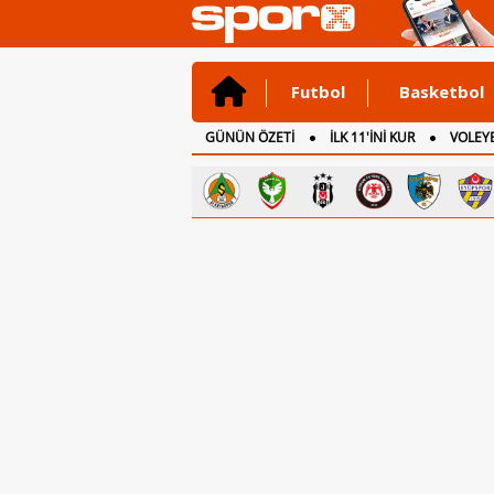
Futbol
Basketbol
GÜNÜN ÖZETİ
İLK 11'İNİ KUR
VOLEYB
CANLI ANLATIM
İNGİLTERE