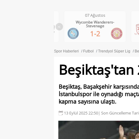
07 Ağustos
07 Ağustos
Wycombe Wanderers-
Middlesbrough-Wrexham
Stevenage
<
1-0
1-2
Spor Haberleri
Futbol
Trendyol Süper Lig
Be
Beşiktaş'tan 2
Beşiktaş, Başakşehir karşısınd
İstanbulspor ile oynadığı maçt
kapma sayısına ulaştı.
13 Eylül 2025 22:50
| Son Güncelleme Tari