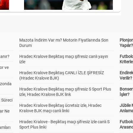
Mazota İndirim Var mı? Motorin Fiyatlarında Son
Plonjon
Durum
Yapılır
anır?
Hradec Kralove Beşiktaş maçı şifresiz canlı yayın
Futbold
izle
Kriterle
or ve
Hradec Kralove Beşiktaş CANLI İZLE ŞİFRESİZ
Endire
(Hradec Kralove BJK)
Verilir?
ezonda
Hradec Kralove Beşiktaş maçı şifresiz S Sport Plus
Bonserv
izle, Hradec Kralove BJK link
İşler?
 Süreci
Hradec Kralove Beşiktaş ücretsiz izle, Hradec
Jübile
Kralove BJK maçı canlı linki
Anlama
ar Ne
Hradec Kralove - Beşiktaş maçı şifresiz izle canlı S
Futbold
Sport Plus linki
Arasınd
amları