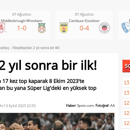
07 Ağustos
07 Ağustos
Cambuur-Excelsior
Bochum-Hertha Berlin
0-4
0-1
şiktaş
Beşiktaş'tan 2 yıl sonra bir ilk!
 yıl sonra bir ilk!
S
a 17 kez top kaparak 8 Ekim 2023'te
13
an bu yana Süper Lig'deki en yüksek top
13
sonu
12
arka
hi:
13 Eylül 2025 22:55
Haber:
Sporx.com,
Fotoğraf:
AA
12
itiraf
12
ayrıl