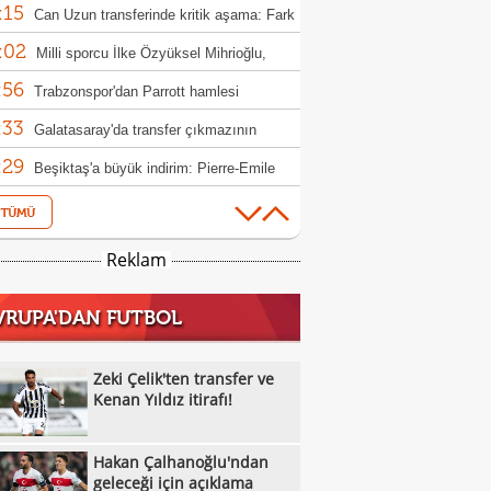
:15
!
Can Uzun transferinde kritik aşama: Fark
:02
lyon euro
Milli sporcu İlke Özyüksel Mihrioğlu,
:56
pa şampiyonu oldu
Trabzonspor'dan Parrott hamlesi
:33
Galatasaray'da transfer çıkmazının
:29
bi: 'Osimhen'
Beşiktaş'a büyük indirim: Pierre-Emile
:09
jerg
Leroy Sane'den Arabistan tekliflerine
:53
t
Alexander Nübel, Beşiktaş'ta kaleci
Reklam
:50
nunu bitirdi!
Galatasaray transferde gaza bastı: Üç
VRUPA'DAN FUTBOL
:42
ız için hamle
İsmail Kartal: "O sezon bu sezon!"
:34
Fenerbahçe'den İsmail Yüksek kararı!
Zeki Çelik'ten transfer ve
:19
Kenan Yıldız itirafı!
Vincenzo Italiano'dan Vlahovic baskısı:
:19
i bekliyorum"
Diego Simeone, Victor Osimhen'den
Hakan Çalhanoğlu'ndan
:06
eçmiyor!
Hakan Çalhanoğlu'ndan geleceği için
geleceği için açıklama