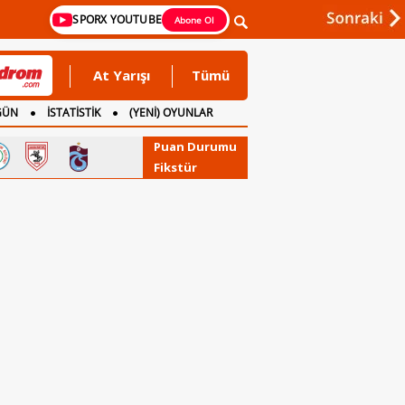
SPORX YOUTUBE
Abone Ol
At Yarışı
Tümü
GÜN
İSTATİSTİK
(YENİ) OYUNLAR
Puan Durumu
Fikstür