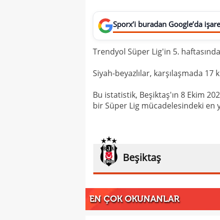
Sporx’i buradan Google’da işaret
Trendyol Süper Lig'in 5. haftasınd
Siyah-beyazlılar, karşılaşmada 17 k
Bu istatistik, Beşiktaş'ın 8 Ekim 2
bir Süper Lig mücadelesindeki en y
Beşiktaş
EN ÇOK OKUNANLAR