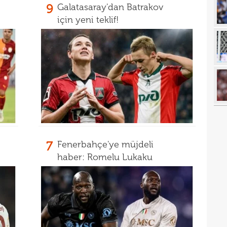
9
Galatasaray'dan Batrakov
22
kattı
için yeni teklif!
22
anda
22
21
21
Luk
21
21
Rulli
20
Şamp
7
Fenerbahçe'ye müjdeli
20
haber: Romelu Lukaku
20
Ilıc
20
19
19
Inte