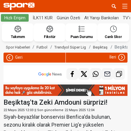
İLK11 KUR
Günün Özeti
At Yarışı Bankoları
TV'
Hızlı Erişim
Takımım
Fikstür
Puan Durumu
Canlı Skor
Beşiktaş
Spor Haberleri
Futbol
Trendyol Süper Lig
Beşiktaş
İleri
Geri
Beşiktaş'ta Zeki Amdouni sürprizi!
22 Mayıs 2025 12:03
|| Son güncelleme
22 Mayıs 2025 12:04
Siyah-beyazlılar bonservisi Benfica'da bulunan,
sezonu kiralık olarak Premier Lig'e yükselen