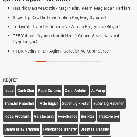
Hazırlık Maçı ve Dostluk Maçı Nedir? Resmî Maçlardan Farkları
Süper Lig Kaç Hafta ve Toplam Kaç Maç Oynanır?
Türkiye'de Transfer Dönemi Ne Zaman Başlıyor ve Bitiyor?
TFF Yabancı Oyuncu Kuralı Nedir? Güncel Sezonda Nasıl
Uygulanıyor?
PFDK Nedir? PFDK Açılımı, Görevleri ve Karar Süreci
KEŞFET
iddaa
Canlı Skor
Puan Durumu
Canlı Anlatım
At Yarışı
Transfer Haberleri
TV'de Bugün
Süper Lig Fikstür
Süper Lig Haberleri
iddaa Programı
Galatasaray
Fenerbahçe
Beşiktaş
Trabzonspor
Galatasaray Transfer
Fenerbahçe Transfer
Beşiktaş Transfer