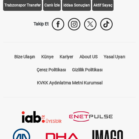
Trabzonspor Transfer
Canlı İzle
iddaa Sonuçları
Aktif Sayaç
Takip Et
Bize Ulaşın
Künye
Kariyer
About US
Yasal Uyarı
Çerez Politikası
Gizlilik Politikası
KVKK Aydınlatma Metni Kurumsal