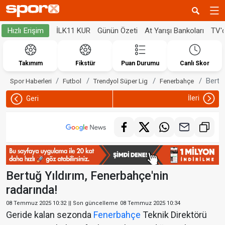
İLK11 KUR
Günün Özeti
At Yarışı Bankoları
TV'
Hızlı Erişim
Takımım
Fikstür
Puan Durumu
Canlı Skor
Bertu
Spor Haberleri
Futbol
Trendyol Süper Lig
Fenerbahçe
İleri
Geri
Bertuğ Yıldırım, Fenerbahçe'nin
radarında!
08 Temmuz 2025 10:32
|| Son güncelleme
08 Temmuz 2025 10:34
Geride kalan sezonda
Fenerbahçe
Teknik Direktörü