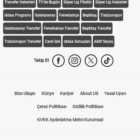
Transfer Haberleri
TV'de Bugün
Süper Lig Fikstür
Süper Lig Haberleri
iddaa Programı
Galatasaray
Fenerbahçe
Beşiktaş
Trabzonspor
Galatasaray Transfer
Fenerbahçe Transfer
Beşiktaş Transfer
Trabzonspor Transfer
Canlı İzle
iddaa Sonuçları
Aktif Sayaç
Takip Et
Bize Ulaşın
Künye
Kariyer
About US
Yasal Uyarı
Çerez Politikası
Gizlilik Politikası
KVKK Aydınlatma Metni Kurumsal