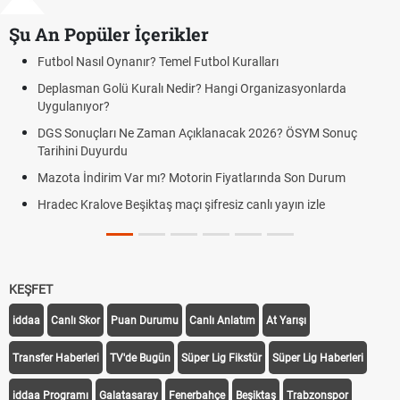
Şu An Popüler İçerikler
Futbol Nasıl Oynanır? Temel Futbol Kuralları
Deplasman Golü Kuralı Nedir? Hangi Organizasyonlarda
Uygulanıyor?
DGS Sonuçları Ne Zaman Açıklanacak 2026? ÖSYM Sonuç
Tarihini Duyurdu
Mazota İndirim Var mı? Motorin Fiyatlarında Son Durum
Hradec Kralove Beşiktaş maçı şifresiz canlı yayın izle
KEŞFET
iddaa
Canlı Skor
Puan Durumu
Canlı Anlatım
At Yarışı
Transfer Haberleri
TV'de Bugün
Süper Lig Fikstür
Süper Lig Haberleri