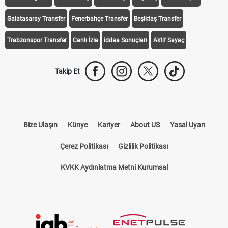
iddaa Programı
Galatasaray
Fenerbahçe
Beşiktaş
Trabzonspor
Galatasaray Transfer
Fenerbahçe Transfer
Beşiktaş Transfer
Trabzonspor Transfer
Canlı İzle
iddaa Sonuçları
Aktif Sayaç
Takip Et
Bize Ulaşın
Künye
Kariyer
About US
Yasal Uyarı
Çerez Politikası
Gizlilik Politikası
KVKK Aydınlatma Metni Kurumsal