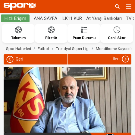
ANA SAYFA
İLK11 KUR
At Yarışı Bankoları
TV'
Hızlı Erişim
Takımım
Fikstür
Puan Durumu
Canlı Skor
Spor Haberleri
Futbol
Trendyol Süper Lig
Mondihome Kayserisp
İleri
Geri