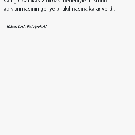
sanığın sabıkasız olması nedeniyle hükmün
açıklanmasının geriye bırakılmasına karar verdi.
Haber;
DHA,
Fotoğraf;
AA