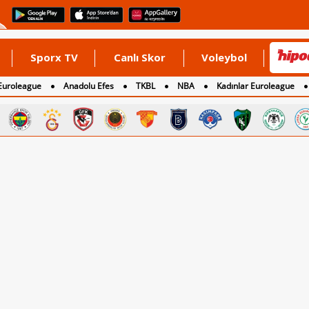
Sporx TV
Canlı Skor
Voleybol
Euroleague
Anadolu Efes
TKBL
NBA
Kadınlar Euroleague