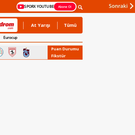
SPORX YOUTUBE
Abone Ol
At Yarışı
Tümü
Eurocup
Puan Durumu
Fikstür