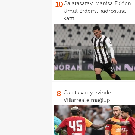
10
Galatasaray, Manisa FK'den
Umut Erdem'i kadrosuna
kattı
8
Galatasaray evinde
Villarreal'e mağlup