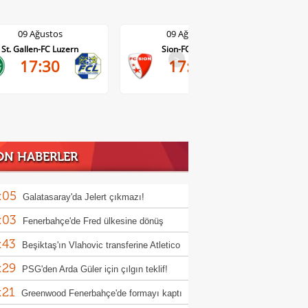
09 Ağustos
09 Ağustos
St. Gallen-FC Luzern
Sion-FC Vaduz
>
17:30
17:30
ON HABERLER
:05
Galatasaray'da Jelert çıkmazı!
:03
Fenerbahçe'de Fred ülkesine dönüş
:43
rlıklarına başladı!
Beşiktaş'ın Vlahovic transferine Atletico
:29
id engeli
PSG'den Arda Güler için çılgın teklif!
:21
rbahçe de kasayı dolduracak
Greenwood Fenerbahçe'de formayı kaptı