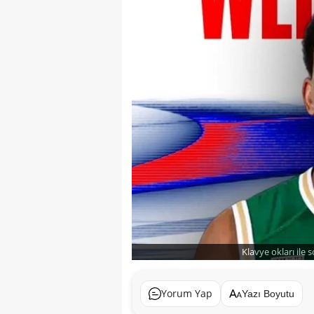
Klavye okları ile 
Yorum Yap
Yazı Boyutu