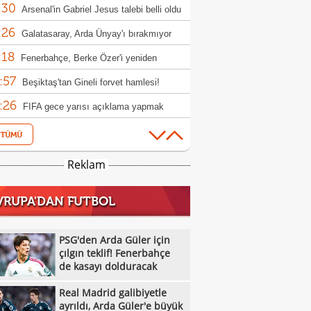
:30
Arsenal'in Gabriel Jesus talebi belli oldu
:26
Galatasaray, Arda Ünyay'ı bırakmıyor
:18
Fenerbahçe, Berke Özer'i yeniden
:57
osuna katmak istiyor
Beşiktaş'tan Gineli forvet hamlesi!
:26
FIFA gece yarısı açıklama yapmak
:18
nda kaldı!
Beşiktaş'ta Willock ve Gallagher
:55
sferlerinde flaş gelişme
Fenerbahçe'ye sürpriz golcü: Ayase Ueda
Reklam
:44
Galatasaray'dan Deniz Gül için hamle!
VRUPA'DAN FUTBOL
:15
Renato Veiga'dan Galatasaray yanıtı! İşte
:06
adaki para
Abdullah Kavukcu'nun hesabı spam
PSG'den Arda Güler için
:59
ırısına uğradı!
çılgın teklif! Fenerbahçe
Milli masa tenisçiler, WTT Avrupa
de kasayı dolduracak
:52
h'e ilk turda veda etti
Beşiktaş'ta forvet harekatı! Vlahovic,
Real Madrid galibiyetle
:39
s ve David
Osman Zeki Korkmaz: "Bir gol fazla
ayrıldı, Arda Güler'e büyük