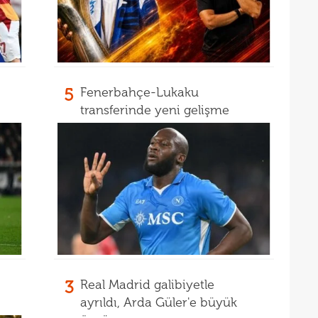
20
20
spri
20
bera
5
Fenerbahçe-Lukaku
19
kayb
transferinde yeni gelişme
19
bitir
19
kattı
19
19
şamp
19
19
seçi
19
İrfa
3
Real Madrid galibiyetle
18
ayrıldı, Arda Güler'e büyük