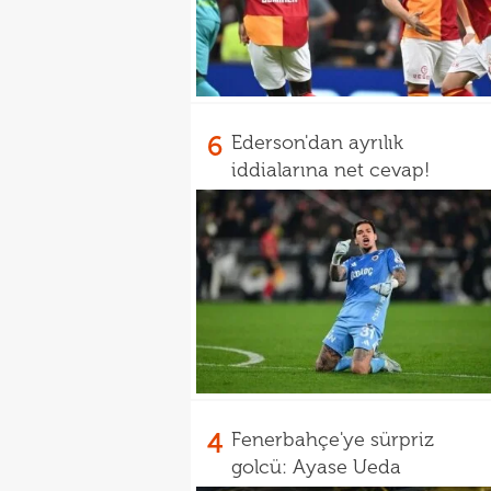
6
Ederson'dan ayrılık
iddialarına net cevap!
4
Fenerbahçe'ye sürpriz
golcü: Ayase Ueda