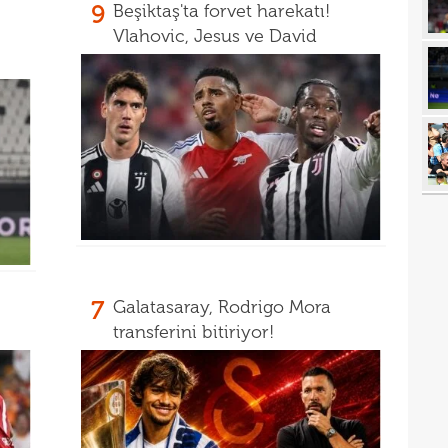
9
Beşiktaş'ta forvet harekatı!
22
Folc
Vlahovic, Jesus ve David
22
kara
22
Sala
22
22
22
tran
22
geli
22
yor
22
7
Galatasaray, Rodrigo Mora
geçt
transferini bitiriyor!
20
üzün
20
ediy
20
Band
20
Oyu