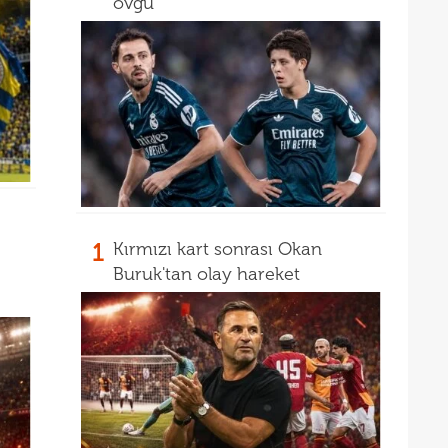
övgü
17
mağl
17
açık
17
17
5 yı
1
Kırmızı kart sonrası Okan
Buruk'tan olay hareket