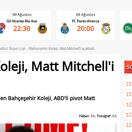
09 Ağustos
09 Ağustos
Gil Vicente-Rio Ave
FC Porto-Alverca
22:30
20:00
etbol Süper Ligi
Bahçeşehir Koleji, Matt Mitchell'i açıkladı
leji, Matt Mitchell'i
S
13
13
en Bahçeşehir Koleji, ABD'li pivot Matt
12
hazı
12
Madr
Haber:
AA,
Fotoğraf:
AA
12
Fene