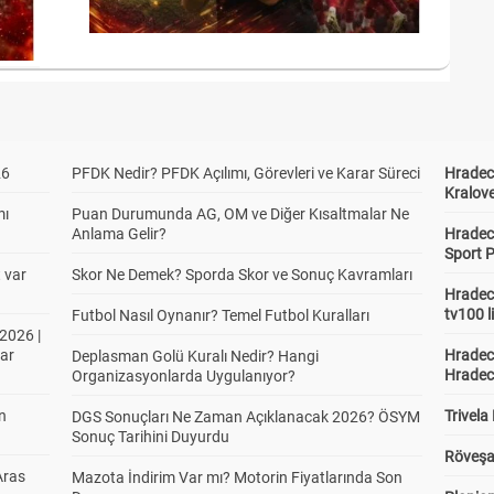
26
PFDK Nedir? PFDK Açılımı, Görevleri ve Karar Süreci
Hradec 
Kralove
mı
Puan Durumunda AG, OM ve Diğer Kısaltmalar Ne
Anlama Gelir?
Hradec 
Sport P
t var
Skor Ne Demek? Sporda Skor ve Sonuç Kavramları
Hradec 
tv100 l
Futbol Nasıl Oynanır? Temel Futbol Kuralları
2026 |
ar
Hradec 
Deplasman Golü Kuralı Nedir? Hangi
Hradec
Organizasyonlarda Uygulanıyor?
in
Trivela
DGS Sonuçları Ne Zaman Açıklanacak 2026? ÖSYM
Sonuç Tarihini Duyurdu
Röveşa
Aras
Mazota İndirim Var mı? Motorin Fiyatlarında Son