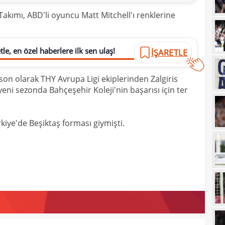
00
yedi
Takımı, ABD'li oyuncu Matt Mitchell'ı renklerine
00
başl
00
Güle
le, en özel haberlere ilk sen ulaş!
İŞARETLE
23
kadr
on olarak THY Avrupa Ligi ekiplerinden Zalgiris
23
tran
yeni sezonda Bahçeşehir Koleji'nin başarısı için ter
23
Özbe
23
adım
iye'de Beşiktaş forması giymişti.
23
Keçi
23
veda
23
göm
23
gali
22
hare
22