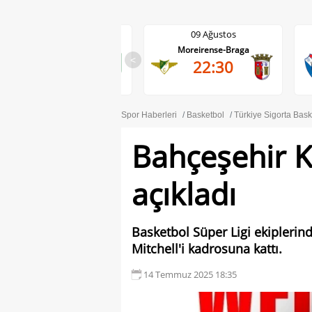
09 Ağustos
09 Ağustos
Anderlecht-RAAL La Louviere
Moreirense-Braga
<
19:30
22:30
Spor Haberleri
Basketbol
Türkiye Sigorta Bask
Bahçeşehir Ko
açıkladı
Basketbol Süper Ligi ekiplerind
Mitchell'i kadrosuna kattı.
14 Temmuz 2025 18:35