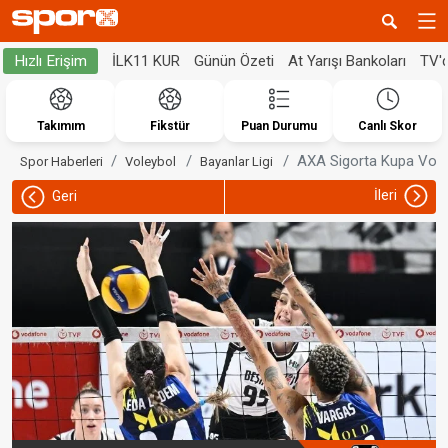
İLK11 KUR
Günün Özeti
At Yarışı Bankoları
TV'
Hızlı Erişim
Takımım
Fikstür
Puan Durumu
Canlı Skor
AXA Sigorta Kupa Voley
Spor Haberleri
Voleybol
Bayanlar Ligi
İleri
Geri