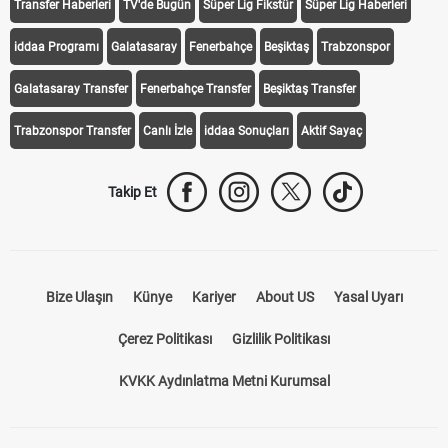
Transfer Haberleri
TV'de Bugün
Süper Lig Fikstür
Süper Lig Haberleri
iddaa Programı
Galatasaray
Fenerbahçe
Beşiktaş
Trabzonspor
Galatasaray Transfer
Fenerbahçe Transfer
Beşiktaş Transfer
Trabzonspor Transfer
Canlı İzle
iddaa Sonuçları
Aktif Sayaç
Takip Et
Bize Ulaşın
Künye
Kariyer
About US
Yasal Uyarı
Çerez Politikası
Gizlilik Politikası
KVKK Aydınlatma Metni Kurumsal