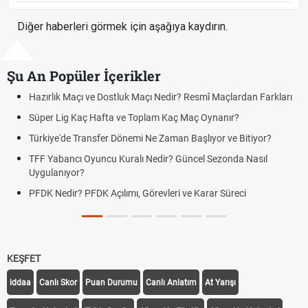
Diğer haberleri görmek için aşağıya kaydırın.
Şu An Popüler İçerikler
Resmî Maçlardan Farkları
Puan Durumunda AG, OM ve Diğer Kısalt
Maç Oynanır?
Skor Ne Demek? Sporda Skor ve Sonuç K
Başlıyor ve Bitiyor?
Futbol Nasıl Oynanır? Temel Futbol Kurall
ncel Sezonda Nasıl
Deplasman Golü Kuralı Nedir? Hangi Or
Uygulanıyor?
e Karar Süreci
DGS Sonuçları Ne Zaman Açıklanacak 
Tarihini Duyurdu
KEŞFET
iddaa
Canlı Skor
Puan Durumu
Canlı Anlatım
At Yarışı