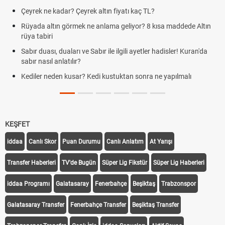
Çeyrek ne kadar? Çeyrek altın fiyatı kaç TL?
Rüyada altın görmek ne anlama geliyor? 8 kısa maddede Altın
rüya tabiri
Sabır duası, duaları ve Sabır ile ilgili ayetler hadisler! Kuran'da
sabır nasıl anlatılır?
Kediler neden kusar? Kedi kustuktan sonra ne yapılmalı
KEŞFET
iddaa
Canlı Skor
Puan Durumu
Canlı Anlatım
At Yarışı
Transfer Haberleri
TV'de Bugün
Süper Lig Fikstür
Süper Lig Haberleri
iddaa Programı
Galatasaray
Fenerbahçe
Beşiktaş
Trabzonspor
Galatasaray Transfer
Fenerbahçe Transfer
Beşiktaş Transfer