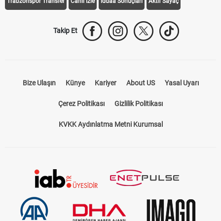
Trabzonspor Transfer
Canlı İzle
iddaa Sonuçları
Aktif Sayaç
Takip Et
Bize Ulaşın
Künye
Kariyer
About US
Yasal Uyarı
Çerez Politikası
Gizlilik Politikası
KVKK Aydınlatma Metni Kurumsal