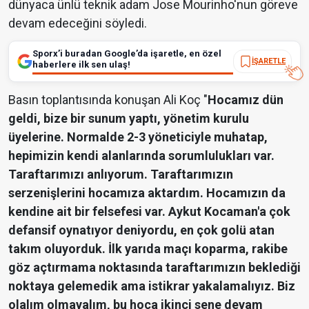
dünyaca ünlü teknik adam Jose Mourinho'nun göreve
devam edeceğini söyledi.
Sporx’i buradan Google’da işaretle, en özel
İŞARETLE
haberlere ilk sen ulaş!
Basın toplantısında konuşan Ali Koç "
Hocamız dün
geldi, bize bir sunum yaptı, yönetim kurulu
üyelerine. Normalde 2-3 yöneticiyle muhatap,
hepimizin kendi alanlarında sorumlulukları var.
Taraftarımızı anlıyorum. Taraftarımızın
serzenişlerini hocamıza aktardım. Hocamızın da
kendine ait bir felsefesi var. Aykut Kocaman'a çok
defansif oynatıyor deniyordu, en çok golü atan
takım oluyorduk. İlk yarıda maçı koparma, rakibe
göz açtırmama noktasında taraftarımızın beklediği
noktaya gelemedik ama istikrar yakalamalıyız. Biz
olalım olmayalım, bu hoca ikinci sene devam