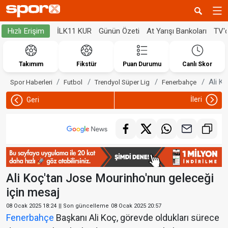
İLK11 KUR
Günün Özeti
At Yarışı Bankoları
TV'
Hızlı Erişim
Takımım
Fikstür
Puan Durumu
Canlı Skor
Ali K
Spor Haberleri
Futbol
Trendyol Süper Lig
Fenerbahçe
İleri
Geri
Ali Koç'tan Jose Mourinho'nun geleceği
için mesaj
08 Ocak 2025 18:24
|| Son güncelleme
08 Ocak 2025 20:57
Fenerbahçe
Başkanı Ali Koç, görevde oldukları sürece