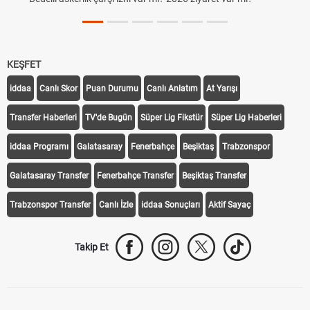
Süper Lig Kaç Hafta ve Toplam Kaç 
KEŞFET
iddaa
Canlı Skor
Puan Durumu
Canlı Anlatım
At Yarışı
Transfer Haberleri
TV'de Bugün
Süper Lig Fikstür
Süper Lig Haberleri
iddaa Programı
Galatasaray
Fenerbahçe
Beşiktaş
Trabzonspor
Galatasaray Transfer
Fenerbahçe Transfer
Beşiktaş Transfer
Trabzonspor Transfer
Canlı İzle
iddaa Sonuçları
Aktif Sayaç
Takip Et