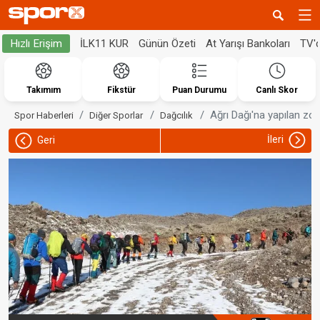
İLK11 KUR
Günün Özeti
At Yarışı Bankoları
TV'
Hızlı Erişim
Takımım
Fikstür
Puan Durumu
Canlı Skor
Ağrı Dağı'na yapılan zo
Spor Haberleri
Diğer Sporlar
Dağcılık
İleri
Geri