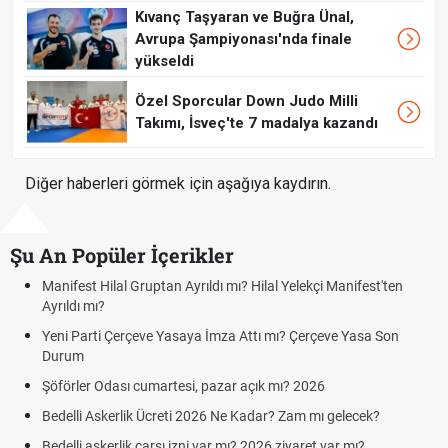
Kıvanç Taşyaran ve Buğra Ünal,
Avrupa Şampiyonası'nda finale
yükseldi
Özel Sporcular Down Judo Milli
Takımı, İsveç'te 7 madalya kazandı
Diğer haberleri görmek için aşağıya kaydırın.
Şu An Popüler İçerikler
Hilal Yelekçi Manifest'ten
Kuyumcular cumartesi, pazar günü aç
cumartesi-pazar günü kaça kadar açı
tı mı? Çerçeve Yasa Son
Hafta Sonları Yıllık İzinden Sayılır mı?
Cumartesi ve Pazar Detayı
çık mı? 2026
Aras Kargo Cumartesi-pazar açık mı?
Cumartesi çalışma saatleri!
adar? Zam mı gelecek?
Hazırlık Maçı ve Dostluk Maçı Nedir? 
2026 ziyaret var mı?