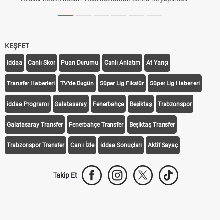
KEŞFET
iddaa
Canlı Skor
Puan Durumu
Canlı Anlatım
At Yarışı
Transfer Haberleri
TV'de Bugün
Süper Lig Fikstür
Süper Lig Haberleri
iddaa Programı
Galatasaray
Fenerbahçe
Beşiktaş
Trabzonspor
Galatasaray Transfer
Fenerbahçe Transfer
Beşiktaş Transfer
Trabzonspor Transfer
Canlı İzle
iddaa Sonuçları
Aktif Sayaç
Takip Et