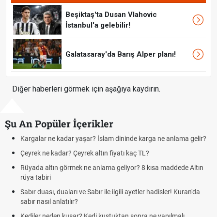
Beşiktaş'ta Dusan Vlahovic
İstanbul'a gelebilir!
Galatasaray'da Barış Alper planı!
Diğer haberleri görmek için aşağıya kaydırın.
Şu An Popüler İçerikler
rgalar ne kadar yaşar? İslam dininde karga ne anlama gelir?
Futbo
yrek ne kadar? Çeyrek altın fiyatı kaç TL?
Krava
yada altın görmek ne anlama geliyor? 8 kısa maddede Altın
Cemr
ya tabiri
deme
bır duası, duaları ve Sabır ile ilgili ayetler hadisler! Kuran'da
Rüyad
bır nasıl anlatılır?
Evde ç
diler neden kusar? Kedi kustuktan sonra ne yapılmalı
tarifi