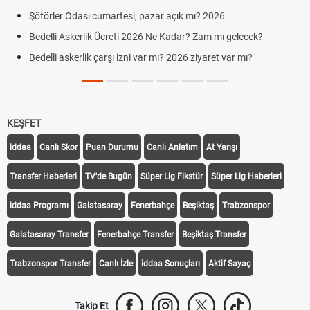
ası cumartesi, pazar açık mı? 2026
Aras Kargo Cum
Cumartesi çalış
erlik Ücreti 2026 Ne Kadar? Zam mı gelecek?
Hazırlık Maçı v
rlik çarşı izni var mı? 2026 ziyaret var mı?
Süper Lig Kaç 
KEŞFET
iddaa
Canlı Skor
Puan Durumu
Canlı Anlatım
At Yarışı
Transfer Haberleri
TV'de Bugün
Süper Lig Fikstür
Süper Lig Haberleri
iddaa Programı
Galatasaray
Fenerbahçe
Beşiktaş
Trabzonspor
Galatasaray Transfer
Fenerbahçe Transfer
Beşiktaş Transfer
Trabzonspor Transfer
Canlı İzle
iddaa Sonuçları
Aktif Sayaç