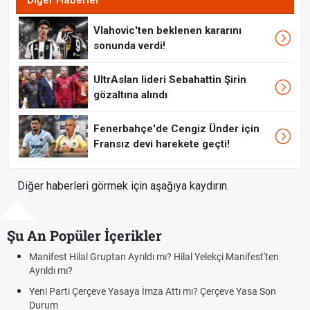
Diğer Haberler
Vlahovic'ten beklenen kararını
sonunda verdi!
UltrAslan lideri Sebahattin Şirin
gözaltına alındı
Fenerbahçe'de Cengiz Ünder için
Fransız devi harekete geçti!
Diğer haberleri görmek için aşağıya kaydırın.
Şu An Popüler İçerikler
al Gruptan Ayrıldı mı? Hilal Yelekçi Manifest'ten
Kuyumcular cum
cumartesi-paza
Çerçeve Yasaya İmza Attı mı? Çerçeve Yasa Son
Hafta Sonları Yı
Cumartesi ve P