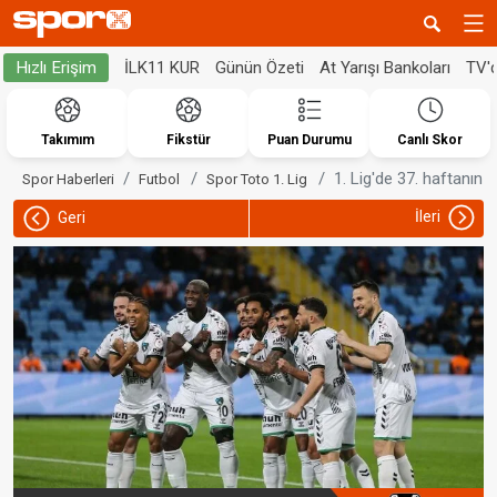
İLK11 KUR
Günün Özeti
At Yarışı Bankoları
TV'
Hızlı Erişim
Takımım
Fikstür
Puan Durumu
Canlı Skor
1. Lig'de 37. haftanın 
Spor Haberleri
Futbol
Spor Toto 1. Lig
İleri
Geri