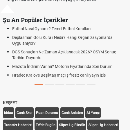
Şu An Popüler İçerikler
Futbol Nasıl Oynanır? Temel Futbol Kuralları
Deplasman Golü Kuralı Nedir? Hangi Organizasyonlarda
Uygulanıyor?
DGS Sonuçları Ne Zaman Açıklanacak 2026? ÖSYM Sonuç
Tarihini Duyurdu
Mazota İndirim Var mı? Motorin Fiyatlarında Son Durum
Hradec Kralove Beşiktaş maçı şifresiz canlı yayın izle
KEŞFET
iddaa
Canlı Skor
Puan Durumu
Canlı Anlatım
At Yarışı
Transfer Haberleri
TV'de Bugün
Süper Lig Fikstür
Süper Lig Haberleri