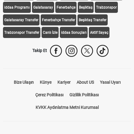
iddaa Programı
Galatasaray
Fenerbahçe
Beşiktaş
Trabzonspor
Galatasaray Transfer
Fenerbahçe Transfer
Beşiktaş Transfer
Trabzonspor Transfer
Canlı İzle
iddaa Sonuçları
Aktif Sayaç
Takip Et
Bize Ulaşın
Künye
Kariyer
About US
Yasal Uyarı
Çerez Politikası
Gizlilik Politikası
KVKK Aydınlatma Metni Kurumsal