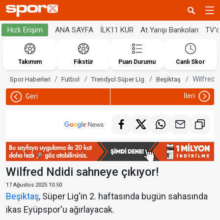
ANA SAYFA
İLK11 KUR
At Yarışı Bankoları
TV'
Hızlı Erişim
Takımım
Fikstür
Puan Durumu
Canlı Skor
Wilfred 
Spor Haberleri
Futbol
Trendyol Süper Lig
Beşiktaş
İleri
Geri
Wilfred Ndidi sahneye çıkıyor!
17 Ağustos 2025 10:50
Beşiktaş
, Süper Lig'in 2. haftasında bugün sahasında
ikas Eyüpspor'u ağırlayacak.