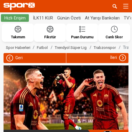
İLK11 KUR
Günün Özeti
At Yarışı Bankoları
TV'
Hızlı Erişim
Takımım
Fikstür
Puan Durumu
Canlı Skor
Trab
Spor Haberleri
Futbol
Trendyol Süper Lig
Trabzonspor
İleri
Geri