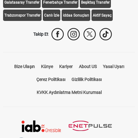
Galatasaray Transfer
Fenerbahçe Transfer
Beşiktaş Transfer
Trabzonspor Transfer
Canlı İzle
iddaa Sonuçları
Aktif Sayaç
Takip Et
Bize Ulaşın
Künye
Kariyer
About US
Yasal Uyarı
Çerez Politikası
Gizlilik Politikası
KVKK Aydınlatma Metni Kurumsal