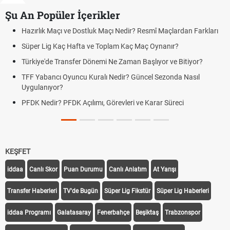
Şu An Popüler İçerikler
ve Dostluk Maçı Nedir? Resmî Maçlardan Farkları
Puan Durumunda A
 Hafta ve Toplam Kaç Maç Oynanır?
Skor Ne Demek? S
nsfer Dönemi Ne Zaman Başlıyor ve Bitiyor?
Futbol Nasıl Oynan
uncu Kuralı Nedir? Güncel Sezonda Nasıl
Deplasman Golü K
Uygulanıyor?
DK Açılımı, Görevleri ve Karar Süreci
DGS Sonuçları Ne
Tarihini Duyurdu
KEŞFET
iddaa
Canlı Skor
Puan Durumu
Canlı Anlatım
At Yarışı
Transfer Haberleri
TV'de Bugün
Süper Lig Fikstür
Süper Lig Haberleri
iddaa Programı
Galatasaray
Fenerbahçe
Beşiktaş
Trabzonspor