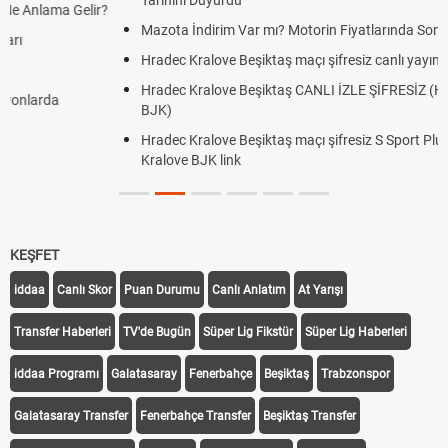
Mazota İndirim Var mı? Motorin Fiyatlarında Son Durum
Hradec Kralove Beşiktaş maçı şifresiz canlı yayın izle
Hradec Kralove Beşiktaş CANLI İZLE ŞİFRESİZ (Hradec Kralove
BJK)
Hradec Kralove Beşiktaş maçı şifresiz S Sport Plus izle, Hradec
Kralove BJK link
KEŞFET
iddaa
Canlı Skor
Puan Durumu
Canlı Anlatım
At Yarışı
Transfer Haberleri
TV'de Bugün
Süper Lig Fikstür
Süper Lig Haberleri
iddaa Programı
Galatasaray
Fenerbahçe
Beşiktaş
Trabzonspor
Galatasaray Transfer
Fenerbahçe Transfer
Beşiktaş Transfer