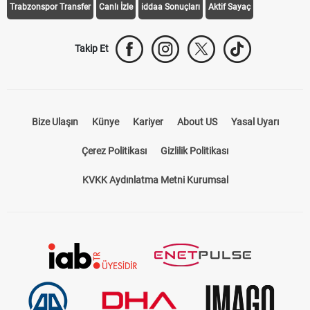
Trabzonspor Transfer
Canlı İzle
iddaa Sonuçları
Aktif Sayaç
Takip Et
Bize Ulaşın
Künye
Kariyer
About US
Yasal Uyarı
Çerez Politikası
Gizlilik Politikası
KVKK Aydınlatma Metni Kurumsal