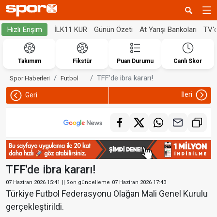
İLK11 KUR
Günün Özeti
At Yarışı Bankoları
TV'
Hızlı Erişim
Takımım
Fikstür
Puan Durumu
Canlı Skor
TFF'de ibra kararı!
Spor Haberleri
Futbol
İleri
Geri
TFF'de ibra kararı!
07 Haziran 2026 15:41
|| Son güncelleme
07 Haziran 2026 17:43
Türkiye Futbol Federasyonu Olağan Mali Genel Kurulu
gerçekleştirildi.