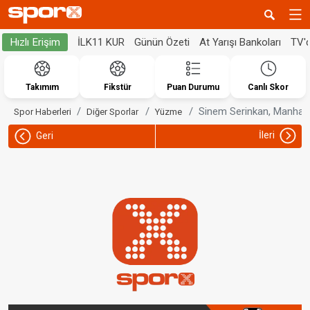
İLK11 KUR
Günün Özeti
At Yarışı Bankoları
TV'
Hızlı Erişim
Takımım
Fikstür
Puan Durumu
Canlı Skor
Sinem Serinkan, Manhattan
Spor Haberleri
Diğer Sporlar
Yüzme
İleri
Geri