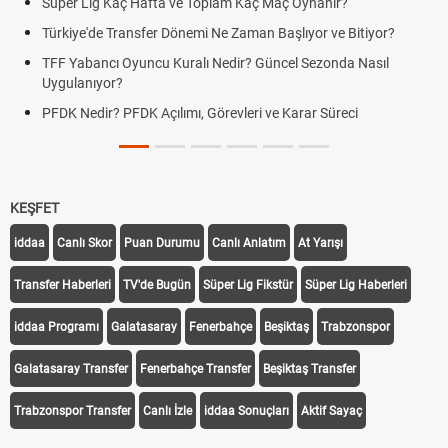
er Lig Kaç Hafta ve Toplam Kaç Maç Oynanır?
Skor N
iye'de Transfer Dönemi Ne Zaman Başlıyor ve Bitiyor?
Futbol 
Yabancı Oyuncu Kuralı Nedir? Güncel Sezonda Nasıl
Deplas
ulanıyor?
Uygula
 Nedir? PFDK Açılımı, Görevleri ve Karar Süreci
DGS So
Tarihin
KEŞFET
iddaa
Canlı Skor
Puan Durumu
Canlı Anlatım
At Yarışı
Transfer Haberleri
TV'de Bugün
Süper Lig Fikstür
Süper Lig Haberleri
iddaa Programı
Galatasaray
Fenerbahçe
Beşiktaş
Trabzonspor
Galatasaray Transfer
Fenerbahçe Transfer
Beşiktaş Transfer
Trabzonspor Transfer
Canlı İzle
iddaa Sonuçları
Aktif Sayaç