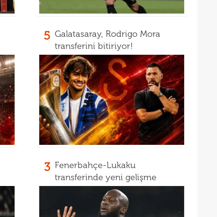
15
15
euro
5
Galatasaray, Rodrigo Mora
15
transferini bitiriyor!
15
görd
Bran
3
Fenerbahçe-Lukaku
transferinde yeni gelişme