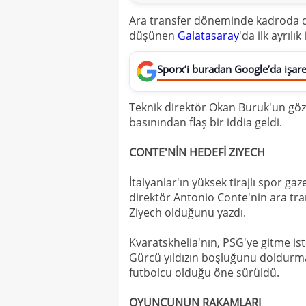
Ara transfer döneminde kadroda d
düşünen
Galatasaray
'da ilk ayrılı
Sporx’i buradan Google’da işaret
Teknik direktör Okan Buruk'un gözü
basınından flaş bir iddia geldi.
CONTE'NİN HEDEFİ ZIYECH
İtalyanlar'ın yüksek tirajlı spor ga
direktör Antonio Conte'nin ara tr
Ziyech olduğunu yazdı.
Kvaratskhelia'nın, PSG'ye gitme ist
Gürcü yıldızın boşluğunu doldurma
futbolcu olduğu öne sürüldü.
OYUNCUNUN RAKAMLARI