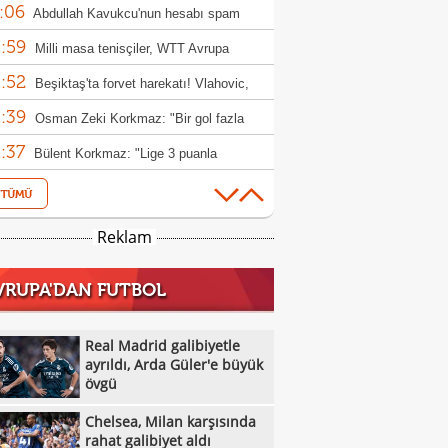
:06
Abdullah Kavukcu'nun hesabı spam
:59
ırısına uğradı!
Milli masa tenisçiler, WTT Avrupa
:52
h'e ilk turda veda etti
Beşiktaş'ta forvet harekatı! Vlahovic,
:39
s ve David
Osman Zeki Korkmaz: "Bir gol fazla
:37
k"
Bülent Korkmaz: "Lige 3 puanla
:23
amak iyiydi"
Real Madrid galibiyetle ayrıldı, Arda
:06
r'e büyük övgü
ABB FOMGET, Miracle Ofem Usani'yi
Reklam
:56
osuna kattı
BOTAŞ Kadın Basketbol Takımı 7
VRUPA'DAN FUTBOL
:51
sfer yaptı
Galatasaray taraftarından Dursun
:46
k'e transfer tepkisi!
Yunus Akgün: "5. şampiyonluğa emin
Real Madrid galibiyetle
:45
larla yürüyeceğiz"
ayrıldı, Arda Güler'e büyük
7 gollü maçta Antalyaspor,
övgü
:41
örengücü'nü yıktı
Fenerbahçe arsaVev, Şampiyonlar Ligi'ne
Chelsea, Milan karşısında
:38
 etti!
İsmail Köybaşı: "Bugün buraya kalbimi
rahat galibiyet aldı