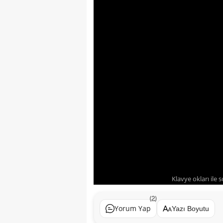
Klavye okları ile 
(2)
Yorum Yap
Yazı Boyutu