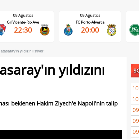
09 Ağustos
09 Ağustos
FC Porto-Alverca
St. Gallen-FC Luzern
20:00
17:30
atasaray'ın yıldızını istiyor!
asaray'ın yıldızını
S
10
10
zoru
ası beklenen Hakim Ziyech'e Napoli'nin talip
09
tran
09
tekli
09