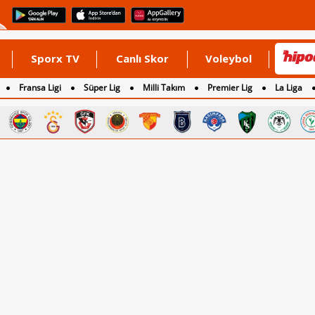
Sporx TV
Canlı Skor
Voleybol
Fransa Ligi
Süper Lig
Milli Takım
Premier Lig
La Liga