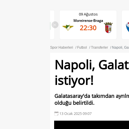
09 Ağustos
09 Ağustos
Moreirense-Braga
Gil Vicente-Rio Ave
<
22:30
22:30
Spor Haberleri
Futbol
Transferler
Napoli, Gal
Napoli, Galat
istiyor!
Galatasaray'da takımdan ayrılm
olduğu belirtildi.
13 Ocak 2025 09:07