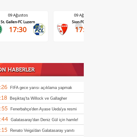
09 Ağustos
09 Ağustos
Sion-FC Vaduz
Basel-Thun
>
17:30
17:30
ON HABERLER
:26
FIFA gece yarısı açıklama yapmak
:18
nda kaldı!
Beşiktaş'ta Willock ve Gallagher
:55
sferlerinde flaş gelişme
Fenerbahçe'den Ayase Ueda'ya resmi
:44
f!
Galatasaray'dan Deniz Gül için hamle!
:15
Renato Veiga'dan Galatasaray yanıtı