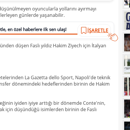
23
göm
üşünülmeyen oyuncularla yollarını ayırmayı
k ilerleyen günlerde yaşanabilir.
23
gali
22
hare
le, en özel haberlere ilk sen ulaş!
İŞARETLE
22
nden düşen Faslı yıldız Hakim Ziyech için İtalyan
22
Folc
22
kara
22
Sala
22
zetelerinden La Gazetta dello Sport, Napoli'de teknik
ansfer dönemindeki hedeflerinden birinin de Hakim
22
22
tran
eğinin iyiden iyiye arttığı bir dönemde Conte'nin,
22
geli
k için düşündüğü isimlerden birinin de Faslı
22
yor
22
geçt