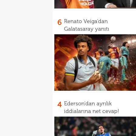
6
Renato Veiga'dan
Galatasaray yanıtı
4
Ederson'dan ayrılık
iddialarına net cevap!