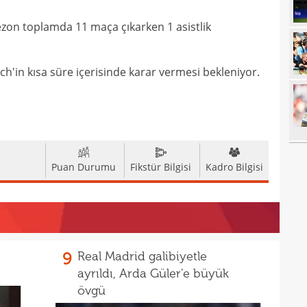
20
üzün
zon toplamda 11 maça çıkarken 1 asistlik
20
ediy
20
Band
ech'in kısa süre içerisinde karar vermesi bekleniyor.
20
Oyu
20
20
spri
20
bera
Puan Durumu
Fikstür Bilgisi
Kadro Bilgisi
19
kayb
19
bitir
19
kattı
9
Real Madrid galibiyetle
19
ayrıldı, Arda Güler'e büyük
19
şamp
övgü
19