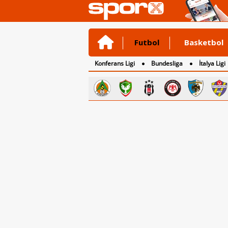
Futbol
Basketbol
Konferans Ligi
Bundesliga
İtalya Ligi
2. Lig
3. Lig