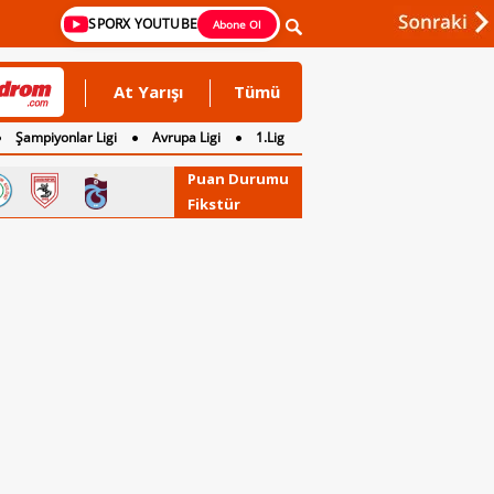
SPORX YOUTUBE
Abone Ol
At Yarışı
Tümü
Şampiyonlar Ligi
Avrupa Ligi
1.Lig
Puan Durumu
Fikstür