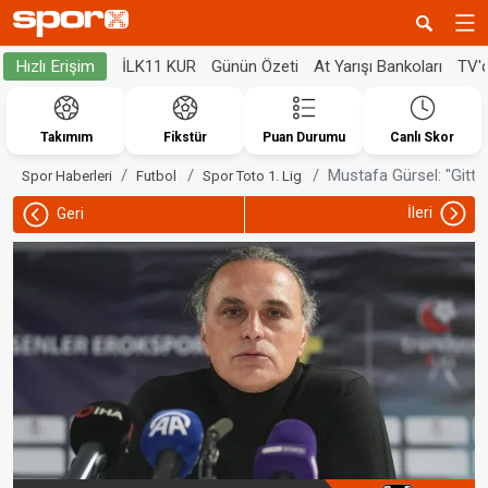
İLK11 KUR
Günün Özeti
At Yarışı Bankoları
TV'
Hızlı Erişim
Takımım
Fikstür
Puan Durumu
Canlı Skor
Mustafa Gürsel: "Gittiği
Spor Haberleri
Futbol
Spor Toto 1. Lig
İleri
Geri