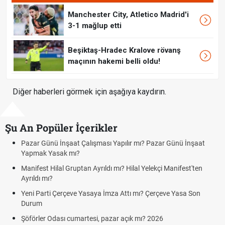
Manchester City, Atletico Madrid'i
3-1 mağlup etti
Beşiktaş-Hradec Kralove rövanş
maçının hakemi belli oldu!
Diğer haberleri görmek için aşağıya kaydırın.
Şu An Popüler İçerikler
Günü İnşaat Çalışması Yapılır mı? Pazar Günü İnşaat
Bedelli as
k Yasak mı?
Kuyumcula
st Hilal Gruptan Ayrıldı mı? Hilal Yelekçi Manifest'ten
cumartesi
 mı?
Hafta Sonl
arti Çerçeve Yasaya İmza Attı mı? Çerçeve Yasa Son
Cumartesi
m
Aras Karg
er Odası cumartesi, pazar açık mı? 2026
Cumartesi