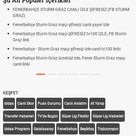
Şu An Popüler İçerikler
ENERBAHÇE STURM GRAZ CANLI İZLE ŞİFRESİZ (FB STURM
Fındı
RAZ)
Oldu
nerbahçe Sturm Graz maçı şifresiz canlı yayın izle
Altın
Bekle
enerbahçe Sturm Graz maçı ŞİFRESİZ tv100 İZLE, FB Sturm
az link
12. Y
Dakik
nerbahçe - Sturm Graz maçı şifresiz izle canlı tv100 linki
Fene
nerbahçe Sturm Graz ücretsiz izle, Fener Sturm Graz maçı
Röva
nlı linki
Trab
Off T
KEŞFET
iddaa
Canlı Skor
Puan Durumu
Canlı Anlatım
At Yarışı
Transfer Haberleri
TV'de Bugün
Süper Lig Fikstür
Süper Lig Haberleri