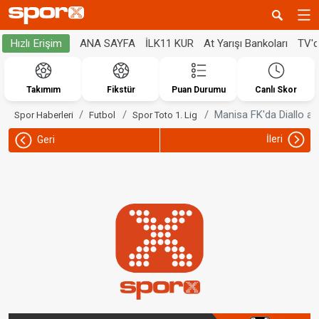
ANA SAYFA
İLK11 KUR
At Yarışı Bankoları
TV'
Hızlı Erişim
Takımım
Fikstür
Puan Durumu
Canlı Skor
Manisa FK'da Diallo ayr
Spor Haberleri
Futbol
Spor Toto 1. Lig
İleri
Geri