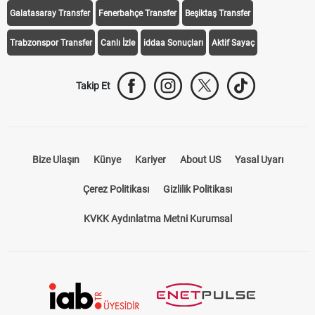
iddaa Programı
Galatasaray
Fenerbahçe
Beşiktaş
Trabzonspor
Galatasaray Transfer
Fenerbahçe Transfer
Beşiktaş Transfer
Trabzonspor Transfer
Canlı İzle
iddaa Sonuçları
Aktif Sayaç
Takip Et
Bize Ulaşın
Künye
Kariyer
About US
Yasal Uyarı
Çerez Politikası
Gizlilik Politikası
KVKK Aydınlatma Metni Kurumsal