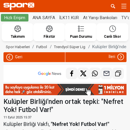
ANA SAYFA
İLK11 KUR
At Yarışı Bankoları
TV'
Hızlı Erişim
Takımım
Fikstür
Puan Durumu
Canlı Skor
Kulüpler Birliği'nden
Spor Haberleri
Futbol
Trendyol Süper Lig
İleri
Geri
Kulüpler Birliği'nden ortak tepki: "Nefret
Yok! Futbol Var!"
11 Eylül 2025 15:37
Kulüpler Birliği Vakfı,
"Nefret Yok! Futbol Var!"