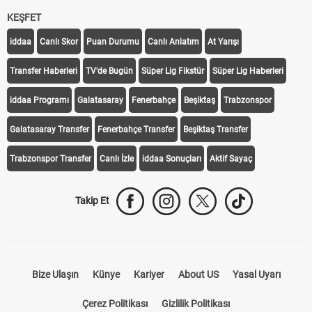
KEŞFET
iddaa
Canlı Skor
Puan Durumu
Canlı Anlatım
At Yarışı
Transfer Haberleri
TV'de Bugün
Süper Lig Fikstür
Süper Lig Haberleri
iddaa Programı
Galatasaray
Fenerbahçe
Beşiktaş
Trabzonspor
Galatasaray Transfer
Fenerbahçe Transfer
Beşiktaş Transfer
Trabzonspor Transfer
Canlı İzle
iddaa Sonuçları
Aktif Sayaç
Takip Et
Bize Ulaşın
Künye
Kariyer
About US
Yasal Uyarı
Çerez Politikası
Gizlilik Politikası