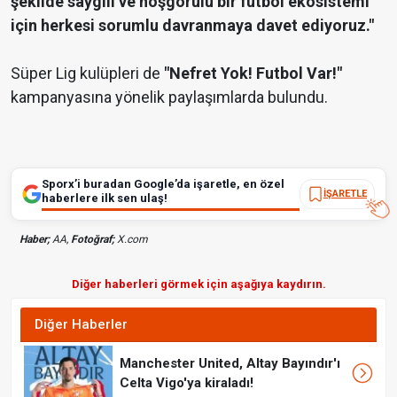
şekilde saygılı ve hoşgörülü bir futbol ekosistemi
için herkesi sorumlu davranmaya davet ediyoruz."
Süper Lig kulüpleri de
"Nefret Yok! Futbol Var!"
kampanyasına yönelik paylaşımlarda bulundu.
Sporx’i buradan Google’da işaretle, en özel
İŞARETLE
haberlere ilk sen ulaş!
Haber;
AA,
Fotoğraf;
X.com
Diğer haberleri görmek için aşağıya kaydırın.
Diğer Haberler
Manchester United, Altay Bayındır'ı
Celta Vigo'ya kiraladı!